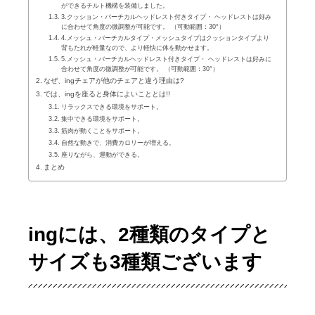
ができるチルト機構を装備しました。
3.クッション・バーチカルヘッドレスト付きタイプ・ ヘッドレストは好み
に合わせて角度の微調整が可能です。 （可動範囲：30°）
4.メッシュ・バーチカルタイプ・メッシュタイプはクッションタイプより
背もたれが軽量なので、より軽快に体を動かせます。
5.メッシュ・バーチカルヘッドレスト付きタイプ・ ヘッドレストは好みに
合わせて角度の微調整が可能です。 （可動範囲：30°）
なぜ、ingチェアが他のチェアと違う理由は?
では、ingを座ると身体によいこととは!!
リラックスできる環境をサポート。
集中できる環境をサポート。
筋肉が動くことをサポート。
自然な動きで、消費カロリーが増える。
座りながら、運動ができる。
まとめ
ingには、2種類のタイプと
サイズも3種類ございます