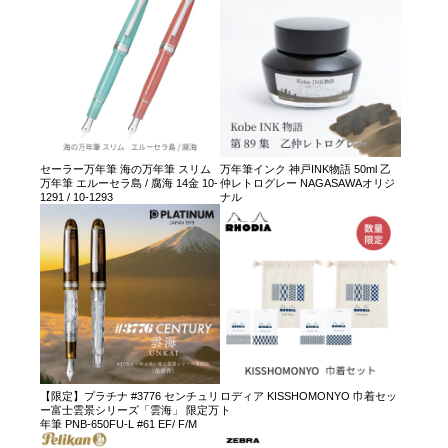
セーラー万年筆 海の万年筆 スリム
万年筆インク 神戸INK物語 50ml 乙
万年筆 エルーセラ島 / 腐海 14金 10-
仲レトログレー NAGASAWAオリジ
1291 / 10-1293
ナル
【限定】プラチナ #3776 センチュリ
ロディア KISSHOMONYO 巾着セッ
ー富士雲景シリーズ「雲海」 限定万
ト
年筆 PNB-650FU-L #61 EF/ F/M