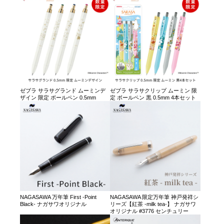
ゼブラ サラサグランド ムーミンデ
ゼブラ サラサクリップ ムーミン 限
ザイン 限定 ボールペン 0.5mm
定 ボールペン 黒 0.5mm 4本セット
NAGASAWA 万年筆 First -Point
NAGASAWA 限定万年筆 神戸発祥シ
Black- ナガサワオリジナル
リーズ【紅茶 -milk tea-】 ナガサワ
オリジナル #3776 センチュリー