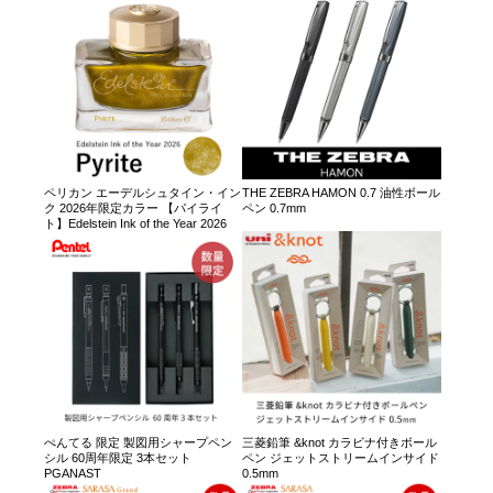
ペリカン エーデルシュタイン・イン
THE ZEBRA HAMON 0.7 油性ボール
ク 2026年限定カラー 【パイライ
ペン 0.7mm
ト】Edelstein Ink of the Year 2026
ぺんてる 限定 製図用シャープペン
三菱鉛筆 &knot カラビナ付きボール
シル 60周年限定 3本セット
ペン ジェットストリームインサイド
PGANAST
0.5mm