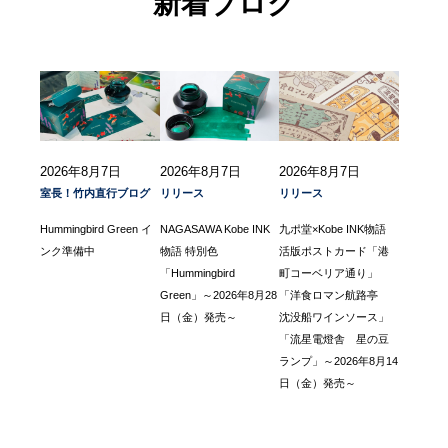
新着ブログ
2026年8月7日
2026年8月7日
2026年8月7日
室長！竹内直行ブログ
リリース
リリース
Hummingbird Green イ
NAGASAWA Kobe INK
九ポ堂×Kobe INK物語
ンク準備中
物語 特別色
活版ポストカード「港
「Hummingbird
町コーベリア通り」
Green」～2026年8月28
「洋食ロマン航路亭
日（金）発売～
沈没船ワインソース」
「流星電燈舎 星の豆
ランプ」～2026年8月14
日（金）発売～