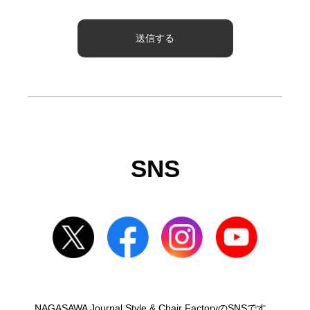
SNS
NAGASAWA Journal Style & Chair FactoryのSNSです。