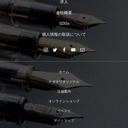
求人
会社概要
SDGs
個人情報の取扱について
ホーム
ナガサワオリジナル
店舗案内
オンラインショップ
イベント
サイトマップ