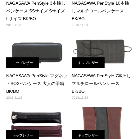
NAGASAWA PenStyle 3本挿し
NAGASAWA PenStyle 10本挿
ペンケース SSサイズ Sサイズ
しマルチロールペンケース
Lサイズ BK/BO
BK/BO
2018.11.23
2018.11.23
キップレザー
キップレザー
NAGASAWA PenStyle マグネッ
NAGASAWA PenStyle 7本挿し
トBOXペンケース 大人の筆箱
マルチロールペンケース
BK/BO
BK/BO
2018.11.23
2018.11.23
キップレザー
キップレザー