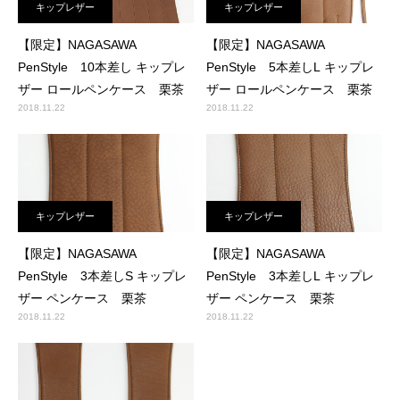
キップレザー
キップレザー
【限定】NAGASAWA
【限定】NAGASAWA
PenStyle 10本差し キップレ
PenStyle 5本差しL キップレ
ザー ロールペンケース 栗茶
ザー ロールペンケース 栗茶
2018.11.22
2018.11.22
キップレザー
キップレザー
【限定】NAGASAWA
【限定】NAGASAWA
PenStyle 3本差しS キップレ
PenStyle 3本差しL キップレ
ザー ペンケース 栗茶
ザー ペンケース 栗茶
2018.11.22
2018.11.22