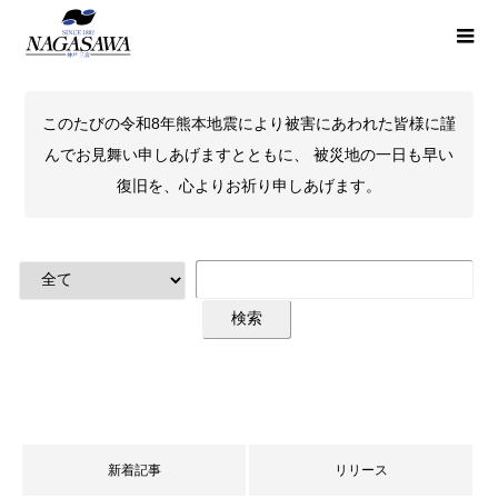
このたびの令和8年熊本地震により被害にあわれた皆様に謹
んでお見舞い申しあげますとともに、 被災地の一日も早い
復旧を、心よりお祈り申しあげます。
新着記事
リリース