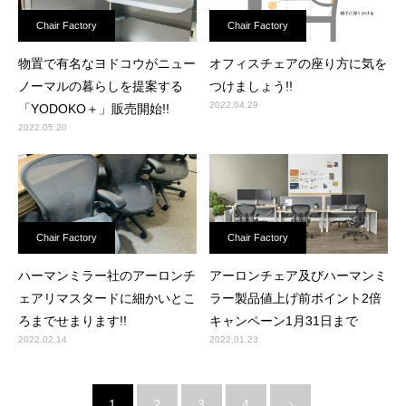
Chair Factory
Chair Factory
物置で有名なヨドコウがニュー
オフィスチェアの座り方に気を
ノーマルの暮らしを提案する
つけましょう!!
2022.04.29
「YODOKO＋」販売開始!!
2022.05.20
Chair Factory
Chair Factory
ハーマンミラー社のアーロンチ
アーロンチェア及びハーマンミ
ェアリマスタードに細かいとこ
ラー製品値上げ前ポイント2倍
ろまでせまります!!
キャンペーン1月31日まで
2022.02.14
2022.01.23
1
2
3
4