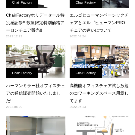
Chair Factory
Chair Factory
ChairFactoryホリデーセール特
エルゴヒューマンベーシックチ
別感謝祭!! 数量限定特別価格ア
ェアとエルゴヒューマンPRO
ーロンチェア販売!!
チェアの違いについて
2022.12.23
2022.08.24
Chair Factory
Chair Factory
ハーマンミラー社オフィスチェ
高機能オフィスチェア試し放題
アの通信販売開始いたしまし
のコワーキングスペース用意し
た!!
てます
2022.06.29
2022.06.13