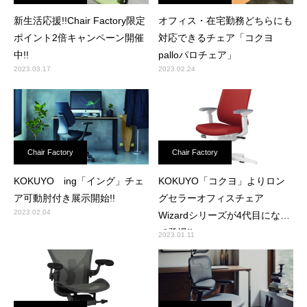
新生活応援!!Chair Factory限定
オフィス・在宅勤務どちらにも
ポイント2倍キャンペーン開催
対応できるチェア「コクヨ
中!!
palloパロチェア」
2023.03.17
2023.02.24
Chair Factory
Chair Factory
KOKUYO ing「イング」チェ
KOKUYO「コクヨ」よりロン
ア可動肘付き展示開始!!
グセラーオフィスチェア
2023.02.04
Wizardシリーズが4代目になっ
て登場!!
2023.01.11