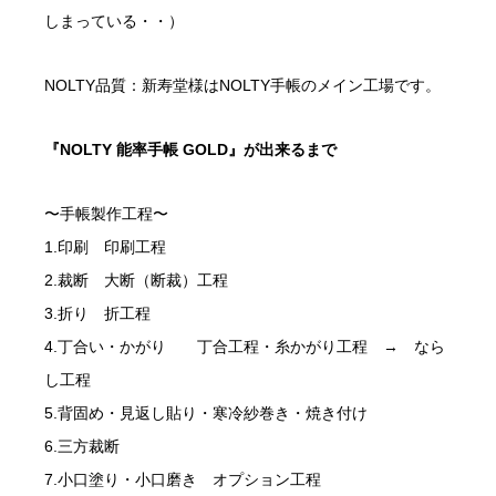
しまっている・・）
NOLTY品質：新寿堂様はNOLTY手帳のメイン工場です。
『NOLTY 能率手帳 GOLD』が出来るまで
〜手帳製作工程〜
1.印刷 印刷工程
2.裁断 大断（断裁）工程
3.折り 折工程
4.丁合い・かがり 丁合工程・糸かがり工程 → なら
し工程
5.背固め・見返し貼り・寒冷紗巻き・焼き付け
6.三方裁断
7.小口塗り・小口磨き オプション工程