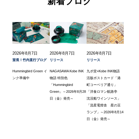
新着ブログ
2026年8月7日
2026年8月7日
2026年8月7日
室長！竹内直行ブログ
リリース
リリース
Hummingbird Green イ
NAGASAWA Kobe INK
九ポ堂×Kobe INK物語
ンク準備中
物語 特別色
活版ポストカード「港
「Hummingbird
町コーベリア通り」
Green」～2026年8月28
「洋食ロマン航路亭
日（金）発売～
沈没船ワインソース」
「流星電燈舎 星の豆
ランプ」～2026年8月14
日（金）発売～