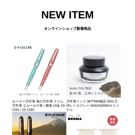
NEW ITEM
オンラインショップ新着商品
セーラー万年筆 海の万年筆 スリム
万年筆インク 神戸INK物語 50ml 乙
万年筆 エルーセラ島 / 腐海 14金 10-
仲レトログレー NAGASAWAオリジ
1291 / 10-1293
ナル