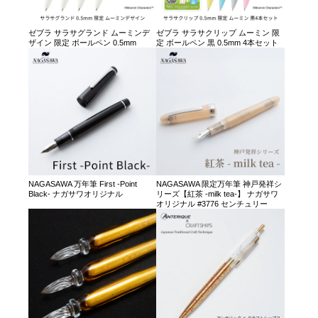
ゼブラ サラサグランド ムーミンデ
ゼブラ サラサクリップ ムーミン 限
ザイン 限定 ボールペン 0.5mm
定 ボールペン 黒 0.5mm 4本セット
NAGASAWA 万年筆 First -Point
NAGASAWA 限定万年筆 神戸発祥シ
Black- ナガサワオリジナル
リーズ【紅茶 -milk tea-】 ナガサワ
オリジナル #3776 センチュリー