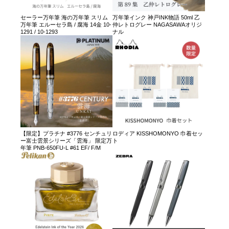
セーラー万年筆 海の万年筆 スリム
万年筆インク 神戸INK物語 50ml 乙
万年筆 エルーセラ島 / 腐海 14金 10-
仲レトログレー NAGASAWAオリジ
1291 / 10-1293
ナル
【限定】プラチナ #3776 センチュリ
ロディア KISSHOMONYO 巾着セッ
ー富士雲景シリーズ「雲海」 限定万
ト
年筆 PNB-650FU-L #61 EF/ F/M