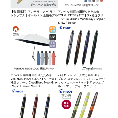
【数量限定】アンテリック×クラフ
アンベル 晴雨兼用折りたたみ傘
トシップス｜ボールペン 金箔モデル
TOUGHNESS (タフネス) 秒速プリ
ーツ CloudBlue / MoonGray / Sepia /
Snow / Sunset
アンベル 晴雨兼用折りたたみ傘
パイロット ノック式万年筆 キャッ
VERYKAL HEATBLOCK (ベリカル)
プレス ステンレス マットシルバー /
秒速プリーツ CloudBlue / MoonGray
マットカッパー / マットアッシュブ
/ Sepia / Snow / Sunset
ルー / マットディープグリーン