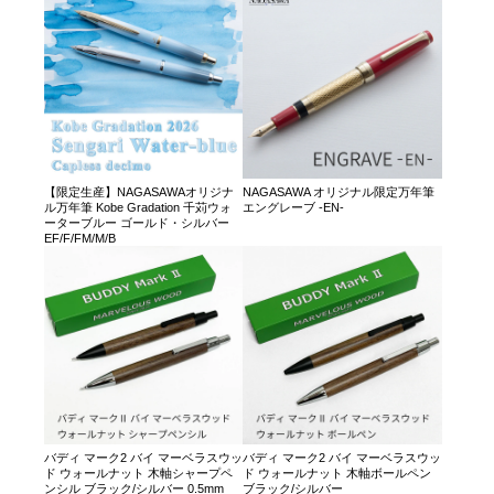
【限定生産】NAGASAWAオリジナ
NAGASAWA オリジナル限定万年筆
ル万年筆 Kobe Gradation 千苅ウォ
エングレーブ -EN-
ーターブルー ゴールド・シルバー
EF/F/FM/M/B
バディ マーク2 バイ マーベラスウッ
バディ マーク2 バイ マーベラスウッ
ド ウォールナット 木軸シャープペ
ド ウォールナット 木軸ボールペン
ンシル ブラック/シルバー 0.5mm
ブラック/シルバー