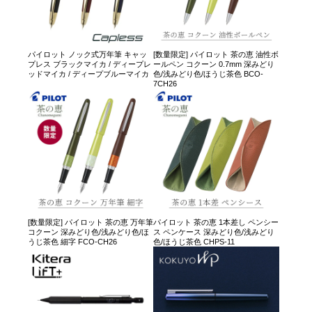
パイロット ノック式万年筆 キャッ
[数量限定] パイロット 茶の恵 油性ボ
プレス ブラックマイカ / ディープレ
ールペン コクーン 0.7mm 深みどり
ッドマイカ / ディープブルーマイカ
色/浅みどり色/ほうじ茶色 BCO-
7CH26
[数量限定] パイロット 茶の恵 万年筆
パイロット 茶の恵 1本差し ペンシー
コクーン 深みどり色/浅みどり色/ほ
ス ペンケース 深みどり色/浅みどり
うじ茶色 細字 FCO-CH26
色/ほうじ茶色 CHPS-11