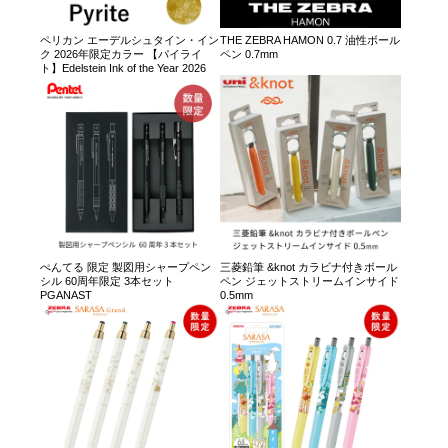
ペリカン エーデルシュタイン・イン
THE ZEBRA HAMON 0.7 油性ボール
ク 2026年限定カラー 【パイライ
ペン 0.7mm
ト】Edelstein Ink of the Year 2026
ぺんてる 限定 製図用シャープペン
三菱鉛筆 &knot カラビナ付きボール
シル 60周年限定 3本セット
ペン ジェットストリームインサイド
PGANAST
0.5mm