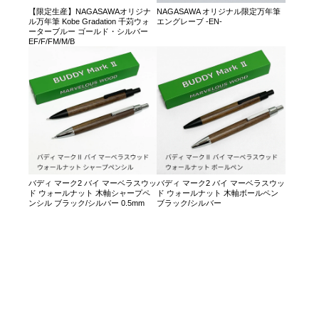
【限定生産】NAGASAWAオリジナ
NAGASAWA オリジナル限定万年筆
ル万年筆 Kobe Gradation 千苅ウォ
エングレーブ -EN-
ーターブルー ゴールド・シルバー
EF/F/FM/M/B
バディ マーク2 バイ マーベラスウッ
バディ マーク2 バイ マーベラスウッ
ド ウォールナット 木軸シャープペ
ド ウォールナット 木軸ボールペン
ンシル ブラック/シルバー 0.5mm
ブラック/シルバー