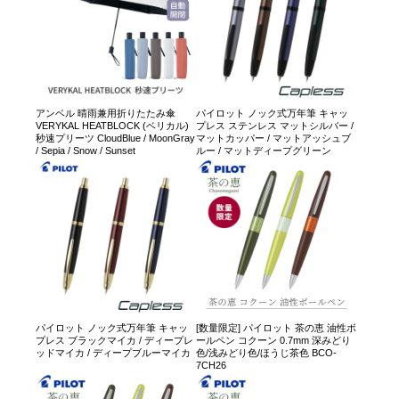
アンベル 晴雨兼用折りたたみ傘
パイロット ノック式万年筆 キャッ
VERYKAL HEATBLOCK (ベリカル)
プレス ステンレス マットシルバー /
秒速プリーツ CloudBlue / MoonGray
マットカッパー / マットアッシュブ
/ Sepia / Snow / Sunset
ルー / マットディープグリーン
パイロット ノック式万年筆 キャッ
[数量限定] パイロット 茶の恵 油性ボ
プレス ブラックマイカ / ディープレ
ールペン コクーン 0.7mm 深みどり
ッドマイカ / ディープブルーマイカ
色/浅みどり色/ほうじ茶色 BCO-
7CH26