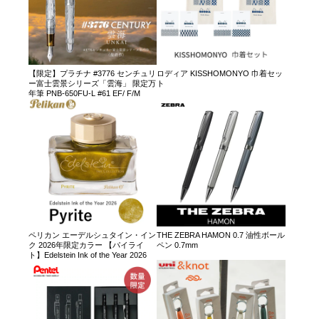
【限定】プラチナ #3776 センチュリ
ロディア KISSHOMONYO 巾着セッ
ー富士雲景シリーズ「雲海」 限定万
ト
年筆 PNB-650FU-L #61 EF/ F/M
ペリカン エーデルシュタイン・イン
THE ZEBRA HAMON 0.7 油性ボール
ク 2026年限定カラー 【パイライ
ペン 0.7mm
ト】Edelstein Ink of the Year 2026