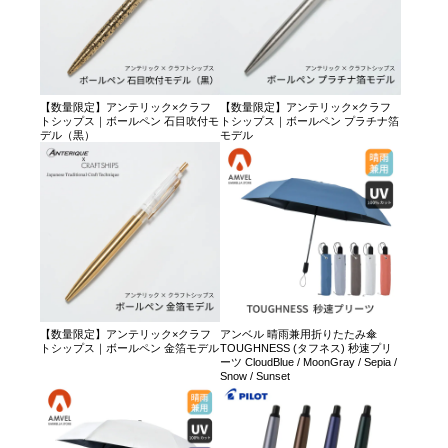
【数量限定】アンテリック×クラフ
【数量限定】アンテリック×クラフ
トシップス｜ボールペン 石目吹付モ
トシップス｜ボールペン プラチナ箔
デル（黒）
モデル
【数量限定】アンテリック×クラフ
アンベル 晴雨兼用折りたたみ傘
トシップス｜ボールペン 金箔モデル
TOUGHNESS (タフネス) 秒速プリ
ーツ CloudBlue / MoonGray / Sepia /
Snow / Sunset