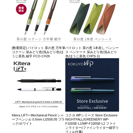
[数量限定] パイロット 茶の恵 万年筆
パイロット 茶の恵 1本差し ペンシー
コクーン 深みどり色/浅みどり色/ほ
ス ペンケース 深みどり色/浅みどり
うじ茶色 細字 FCO-CH26
色/ほうじ茶色 CHPS-11
Kitera LIFT+ Mechanical Pencil シャ
コクヨ WPシリーズ Store Exclusive
ープペンシル 0.5mm LI2500.05 ブラ
NIGHTFALL/GREENERY WP-
ック/ホワイト
F100SE-L1/WP-F100SE-L2 ファイ
ンライター(ファインライター細字リ
フィル付属)