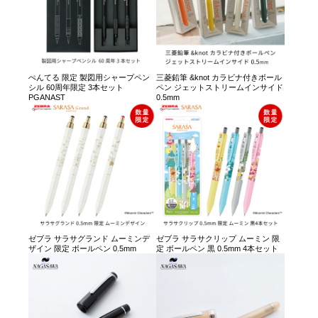
ぺんてる 限定 製図用シャープペン
三菱鉛筆 &knot カラビナ付きボール
シル 60周年限定 3本セット
ペン ジェットストリームインサイド
PGANAST
0.5mm
ゼブラ サラサグランド ムーミンデ
ゼブラ サラサクリップ ムーミン 限
ザイン 限定 ボールペン 0.5mm
定 ボールペン 黒 0.5mm 4本セット