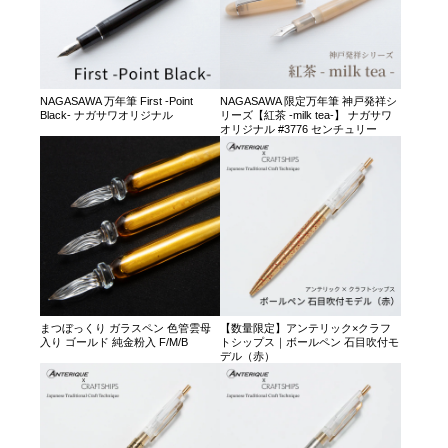
NAGASAWA 万年筆 First -Point
NAGASAWA 限定万年筆 神戸発祥シ
Black- ナガサワオリジナル
リーズ【紅茶 -milk tea-】 ナガサワ
オリジナル #3776 センチュリー
まつぼっくり ガラスペン 色管雲母
【数量限定】アンテリック×クラフ
入り ゴールド 純金粉入 F/M/B
トシップス｜ボールペン 石目吹付モ
デル（赤）