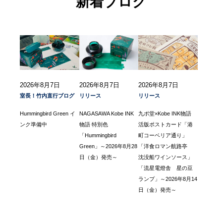
新着ブログ
2026年8月7日
2026年8月7日
2026年8月7日
室長！竹内直行ブログ
リリース
リリース
Hummingbird Green イ
NAGASAWA Kobe INK
九ポ堂×Kobe INK物語
ンク準備中
物語 特別色
活版ポストカード「港
「Hummingbird
町コーベリア通り」
Green」～2026年8月28
「洋食ロマン航路亭
日（金）発売～
沈没船ワインソース」
「流星電燈舎 星の豆
ランプ」～2026年8月14
日（金）発売～