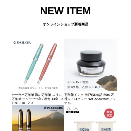
NEW ITEM
オンラインショップ新着商品
セーラー万年筆 海の万年筆 スリム
万年筆インク 神戸INK物語 50ml 乙
万年筆 エルーセラ島 / 腐海 14金 10-
仲レトログレー NAGASAWAオリジ
1291 / 10-1293
ナル