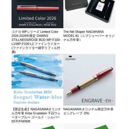
コクヨ WPシリーズ Limited Color
The Nib Shaper NAGAHARA
2026 2026年限定 DAWNS
MODEL #1（ニブシェーパー オリジ
STILLNESS/ROSE BUD WP-F100-
ナル万年筆）
L1/WP-F100-L2 ファインライター
(ファインライター細字リフィル付
属)
【限定生産】NAGASAWAオリジナ
NAGASAWA オリジナル限定万年筆
ル万年筆 Kobe Gradation 千苅ウォ
エングレーブ -EN-
ーターブルー ゴールド・シルバー
EF/F/FM/M/B