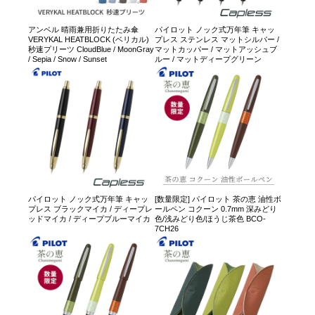
アンベル 晴雨兼用折りたたみ傘
パイロット ノック式万年筆 キャッ
VERYKAL HEATBLOCK (ベリカル)
プレス ステンレス マットシルバー /
秒速プリーツ CloudBlue / MoonGray
マットカッパー / マットアッシュブ
/ Sepia / Snow / Sunset
ルー / マットディープグリーン
パイロット ノック式万年筆 キャッ
[数量限定] パイロット 茶の恵 油性ボ
プレス ブラックマイカ / ディープレ
ールペン コクーン 0.7mm 深みどり
ッドマイカ / ディープブルーマイカ
色/浅みどり色/ほうじ茶色 BCO-
7CH26