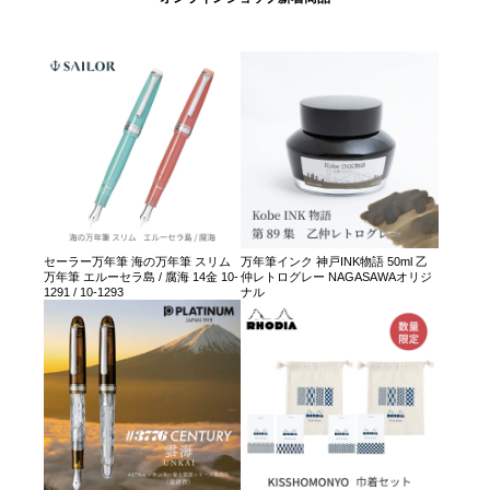
セーラー万年筆 海の万年筆 スリム
万年筆インク 神戸INK物語 50ml 乙
万年筆 エルーセラ島 / 腐海 14金 10-
仲レトログレー NAGASAWAオリジ
1291 / 10-1293
ナル