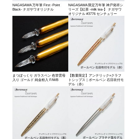
NAGASAWA 万年筆 First -Point
NAGASAWA 限定万年筆 神戸発祥シ
Black- ナガサワオリジナル
リーズ【紅茶 -milk tea-】 ナガサワ
オリジナル #3776 センチュリー
まつぼっくり ガラスペン 色管雲母
【数量限定】アンテリック×クラフ
入り ゴールド 純金粉入 F/M/B
トシップス｜ボールペン 石目吹付モ
デル（赤）