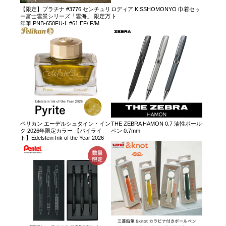
【限定】プラチナ #3776 センチュリ
ロディア KISSHOMONYO 巾着セッ
ー富士雲景シリーズ「雲海」 限定万
ト
年筆 PNB-650FU-L #61 EF/ F/M
ペリカン エーデルシュタイン・イン
THE ZEBRA HAMON 0.7 油性ボール
ク 2026年限定カラー 【パイライ
ペン 0.7mm
ト】Edelstein Ink of the Year 2026