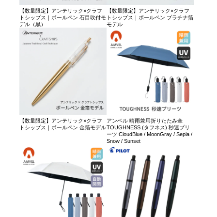
【数量限定】アンテリック×クラフ
【数量限定】アンテリック×クラフ
トシップス｜ボールペン 石目吹付モ
トシップス｜ボールペン プラチナ箔
デル（黒）
モデル
【数量限定】アンテリック×クラフ
アンベル 晴雨兼用折りたたみ傘
トシップス｜ボールペン 金箔モデル
TOUGHNESS (タフネス) 秒速プリ
ーツ CloudBlue / MoonGray / Sepia /
Snow / Sunset