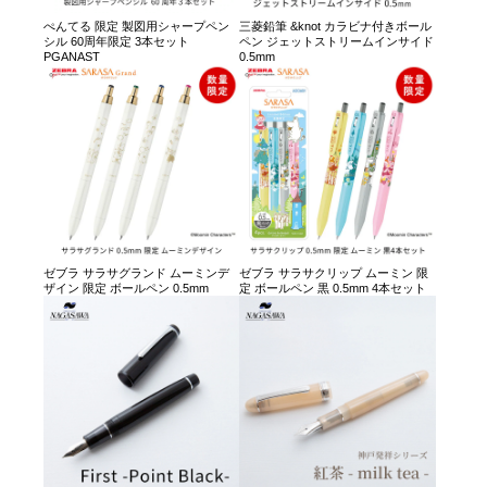
ぺんてる 限定 製図用シャープペン
三菱鉛筆 &knot カラビナ付きボール
シル 60周年限定 3本セット
ペン ジェットストリームインサイド
PGANAST
0.5mm
ゼブラ サラサグランド ムーミンデ
ゼブラ サラサクリップ ムーミン 限
ザイン 限定 ボールペン 0.5mm
定 ボールペン 黒 0.5mm 4本セット