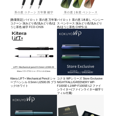
[数量限定] パイロット 茶の恵 万年筆
パイロット 茶の恵 1本差し ペンシー
コクーン 深みどり色/浅みどり色/ほ
ス ペンケース 深みどり色/浅みどり
うじ茶色 細字 FCO-CH26
色/ほうじ茶色 CHPS-11
Kitera LIFT+ Mechanical Pencil シャ
コクヨ WPシリーズ Store Exclusive
ープペンシル 0.5mm LI2500.05 ブラ
NIGHTFALL/GREENERY WP-
ック/ホワイト
F100SE-L1/WP-F100SE-L2 ファイ
ンライター(ファインライター細字リ
フィル付属)