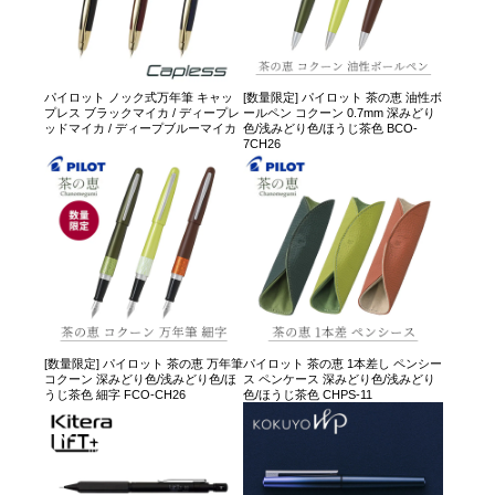
パイロット ノック式万年筆 キャッ
[数量限定] パイロット 茶の恵 油性ボ
プレス ブラックマイカ / ディープレ
ールペン コクーン 0.7mm 深みどり
ッドマイカ / ディープブルーマイカ
色/浅みどり色/ほうじ茶色 BCO-
7CH26
[数量限定] パイロット 茶の恵 万年筆
パイロット 茶の恵 1本差し ペンシー
コクーン 深みどり色/浅みどり色/ほ
ス ペンケース 深みどり色/浅みどり
うじ茶色 細字 FCO-CH26
色/ほうじ茶色 CHPS-11