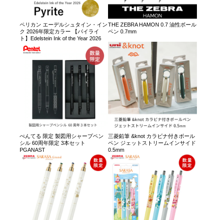
ペリカン エーデルシュタイン・イン
THE ZEBRA HAMON 0.7 油性ボール
ク 2026年限定カラー 【パイライ
ペン 0.7mm
ト】Edelstein Ink of the Year 2026
ぺんてる 限定 製図用シャープペン
三菱鉛筆 &knot カラビナ付きボール
シル 60周年限定 3本セット
ペン ジェットストリームインサイド
PGANAST
0.5mm