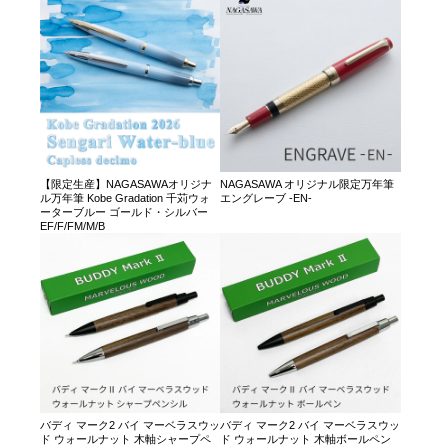
【限定生産】NAGASAWAオリジナ
NAGASAWA オリジナル限定万年筆
ル万年筆 Kobe Gradation 千苅ウォ
エングレーブ -EN-
ーターブルー ゴールド・シルバー
EF/F/FM/M/B
バディ マーク2 バイ マーベラスウッ
バディ マーク2 バイ マーベラスウッ
ド ウォールナット 木軸シャープペ
ド ウォールナット 木軸ボールペン