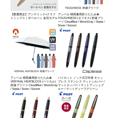
【数量限定】アンテリック×クラフ
アンベル 晴雨兼用折りたたみ傘
トシップス｜ボールペン 金箔モデル
TOUGHNESS (タフネス) 秒速プリ
ーツ CloudBlue / MoonGray / Sepia /
Snow / Sunset
アンベル 晴雨兼用折りたたみ傘
パイロット ノック式万年筆 キャッ
VERYKAL HEATBLOCK (ベリカル)
プレス ステンレス マットシルバー /
秒速プリーツ CloudBlue / MoonGray
マットカッパー / マットアッシュブ
/ Sepia / Snow / Sunset
ルー / マットディープグリーン