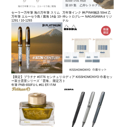
セーラー万年筆 海の万年筆 スリム
万年筆インク 神戸INK物語 50ml 乙
万年筆 エルーセラ島 / 腐海 14金 10-
仲レトログレー NAGASAWAオリジ
1291 / 10-1293
ナル
【限定】プラチナ #3776 センチュリ
ロディア KISSHOMONYO 巾着セッ
ー富士雲景シリーズ「雲海」 限定万
ト
年筆 PNB-650FU-L #61 EF/ F/M