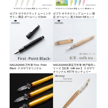
ゼブラ サラサグランド ムーミンデ
ゼブラ サラサクリップ ムーミン 限
ザイン 限定 ボールペン 0.5mm
定 ボールペン 黒 0.5mm 4本セット
NAGASAWA 万年筆 First -Point
NAGASAWA 限定万年筆 神戸発祥シ
Black- ナガサワオリジナル
リーズ【紅茶 -milk tea-】 ナガサワ
オリジナル #3776 センチュリー