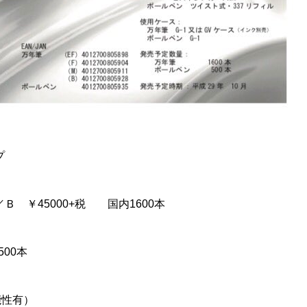
プ
Ｂ ￥45000+税 国内1600本
500本
能性有）