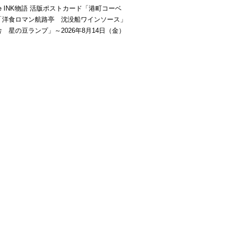
be INK物語 活版ポストカード「港町コーベ
「洋食ロマン航路亭 沈没船ワインソース」
 星の豆ランプ」～2026年8月14日（金）