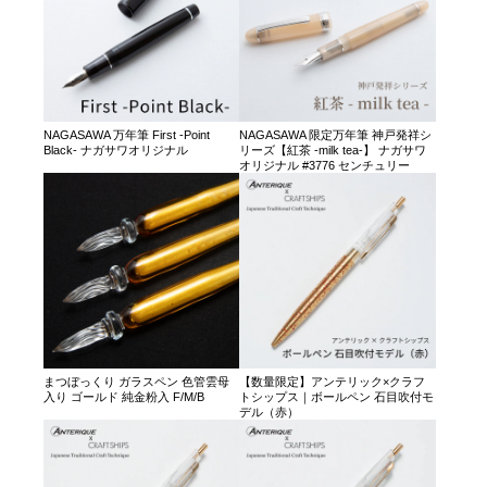
NAGASAWA 万年筆 First -Point
NAGASAWA 限定万年筆 神戸発祥シ
Black- ナガサワオリジナル
リーズ【紅茶 -milk tea-】 ナガサワ
オリジナル #3776 センチュリー
まつぼっくり ガラスペン 色管雲母
【数量限定】アンテリック×クラフ
入り ゴールド 純金粉入 F/M/B
トシップス｜ボールペン 石目吹付モ
デル（赤）