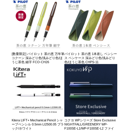
[数量限定] パイロット 茶の恵 万年筆
パイロット 茶の恵 1本差し ペンシー
コクーン 深みどり色/浅みどり色/ほ
ス ペンケース 深みどり色/浅みどり
うじ茶色 細字 FCO-CH26
色/ほうじ茶色 CHPS-11
Kitera LIFT+ Mechanical Pencil シャ
コクヨ WPシリーズ Store Exclusive
ープペンシル 0.5mm LI2500.05 ブラ
NIGHTFALL/GREENERY WP-
ック/ホワイト
F100SE-L1/WP-F100SE-L2 ファイ