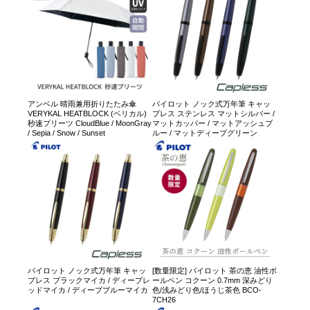
アンベル 晴雨兼用折りたたみ傘
パイロット ノック式万年筆 キャッ
VERYKAL HEATBLOCK (ベリカル)
プレス ステンレス マットシルバー /
秒速プリーツ CloudBlue / MoonGray
マットカッパー / マットアッシュブ
/ Sepia / Snow / Sunset
ルー / マットディープグリーン
パイロット ノック式万年筆 キャッ
[数量限定] パイロット 茶の恵 油性ボ
プレス ブラックマイカ / ディープレ
ールペン コクーン 0.7mm 深みどり
ッドマイカ / ディープブルーマイカ
色/浅みどり色/ほうじ茶色 BCO-
7CH26