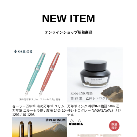
NEW ITEM
オンラインショップ新着商品
セーラー万年筆 海の万年筆 スリム
万年筆インク 神戸INK物語 50ml 乙
万年筆 エルーセラ島 / 腐海 14金 10-
仲レトログレー NAGASAWAオリジ
1291 / 10-1293
ナル