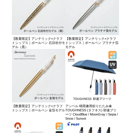
【数量限定】アンテリック×クラフ
【数量限定】アンテリック×クラフ
トシップス｜ボールペン 石目吹付モ
トシップス｜ボールペン プラチナ箔
デル（黒）
モデル
【数量限定】アンテリック×クラフ
アンベル 晴雨兼用折りたたみ傘
トシップス｜ボールペン 金箔モデル
TOUGHNESS (タフネス) 秒速プリ
ーツ CloudBlue / MoonGray / Sepia /
Snow / Sunset