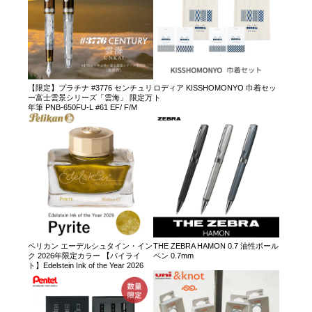
【限定】プラチナ #3776 センチュリ
ロディア KISSHOMONYO 巾着セッ
ー富士雲景シリーズ「雲海」 限定万
ト
年筆 PNB-650FU-L #61 EF/ F/M
ペリカン エーデルシュタイン・イン
THE ZEBRA HAMON 0.7 油性ボール
ク 2026年限定カラー 【パイライ
ペン 0.7mm
ト】Edelstein Ink of the Year 2026