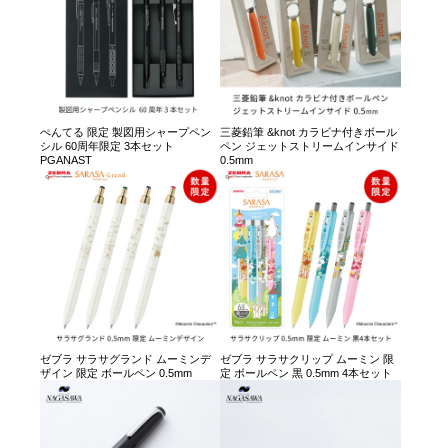
ぺんてる 限定 製図用シャープペン
三菱鉛筆 &knot カラビナ付きボール
シル 60周年限定 3本セット
ペン ジェットストリームインサイド
PGANAST
0.5mm
ゼブラ サラサグランド ムーミンデ
ゼブラ サラサクリップ ムーミン 限
ザイン 限定 ボールペン 0.5mm
定 ボールペン 黒 0.5mm 4本セット