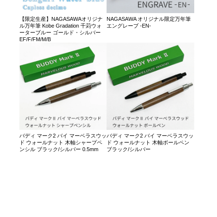
【限定生産】NAGASAWAオリジナ
NAGASAWA オリジナル限定万年筆
ル万年筆 Kobe Gradation 千苅ウォ
エングレーブ -EN-
ーターブルー ゴールド・シルバー
EF/F/FM/M/B
バディ マーク2 バイ マーベラスウッ
バディ マーク2 バイ マーベラスウッ
ド ウォールナット 木軸シャープペ
ド ウォールナット 木軸ボールペン
ンシル ブラック/シルバー 0.5mm
ブラック/シルバー