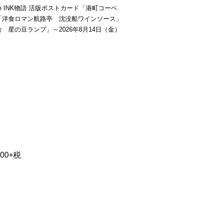
be INK物語 活版ポストカード「港町コーベ
「洋食ロマン航路亭 沈没船ワインソース」
 星の豆ランプ」～2026年8月14日（金）
0+税