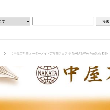
【 中屋万年筆 オーダーメイド万年筆フェア ＠ NAGASAWA PenStyle DEN