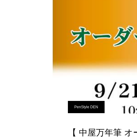
PenStyle DEN
【 中屋万年筆 オー