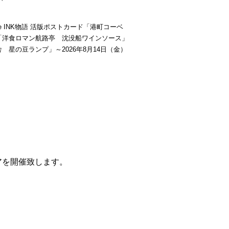
be INK物語 活版ポストカード「港町コーベ
「洋食ロマン航路亭 沈没船ワインソース」
 星の豆ランプ」～2026年8月14日（金）
ェアを開催致します。