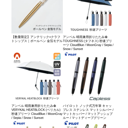
【数量限定】アンテリック×クラフ
アンベル 晴雨兼用折りたたみ傘
トシップス｜ボールペン 金箔モデル
TOUGHNESS (タフネス) 秒速プリ
ーツ CloudBlue / MoonGray / Sepia /
Snow / Sunset
アンベル 晴雨兼用折りたたみ傘
パイロット ノック式万年筆 キャッ
VERYKAL HEATBLOCK (ベリカル)
プレス ステンレス マットシルバー /
秒速プリーツ CloudBlue / MoonGray
マットカッパー / マットアッシュブ
/ Sepia / Snow / Sunset
ルー / マットディープグリーン