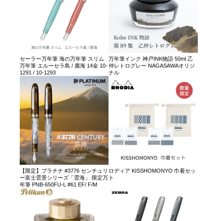
セーラー万年筆 海の万年筆 スリム
万年筆インク 神戸INK物語 50ml 乙
万年筆 エルーセラ島 / 腐海 14金 10-
仲レトログレー NAGASAWAオリジ
1291 / 10-1293
ナル
【限定】プラチナ #3776 センチュリ
ロディア KISSHOMONYO 巾着セッ
ー富士雲景シリーズ「雲海」 限定万
ト
年筆 PNB-650FU-L #61 EF/ F/M