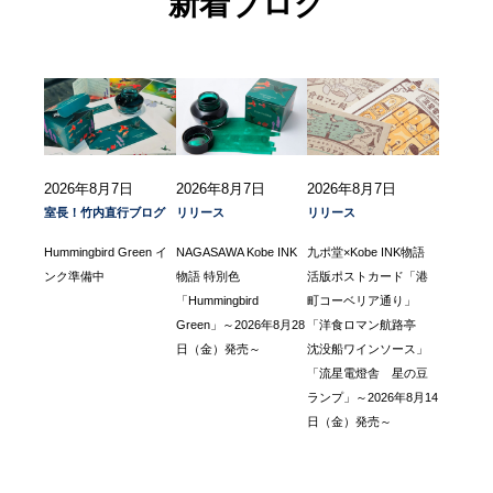
新着ブログ
2026年8月7日
2026年8月7日
2026年8月7日
室長！竹内直行ブログ
リリース
リリース
Hummingbird Green イ
NAGASAWA Kobe INK
九ポ堂×Kobe INK物語
ンク準備中
物語 特別色
活版ポストカード「港
「Hummingbird
町コーベリア通り」
Green」～2026年8月28
「洋食ロマン航路亭
日（金）発売～
沈没船ワインソース」
「流星電燈舎 星の豆
ランプ」～2026年8月14
日（金）発売～