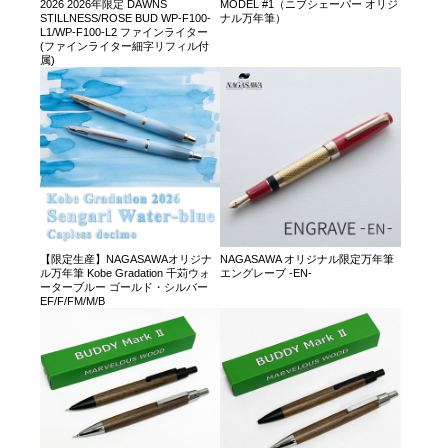
2026 2026年限定 DAWNS
MODEL #1（ニブシェーパー オリジ
STILLNESS/ROSE BUD WP-F100-
ナル万年筆）
L1/WP-F100-L2 ファインライター
(ファインライター細字リフィル付
属)
【限定生産】NAGASAWAオリジナ
NAGASAWA オリジナル限定万年筆
ル万年筆 Kobe Gradation 千苅ウォ
エングレーブ -EN-
ーターブルー ゴールド・シルバー
EF/F/FM/M/B