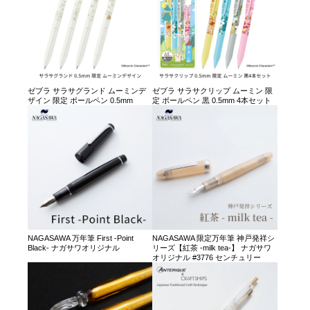
ゼブラ サラサグランド ムーミンデ
ゼブラ サラサクリップ ムーミン 限
ザイン 限定 ボールペン 0.5mm
定 ボールペン 黒 0.5mm 4本セット
NAGASAWA 万年筆 First -Point
NAGASAWA 限定万年筆 神戸発祥シ
Black- ナガサワオリジナル
リーズ【紅茶 -milk tea-】 ナガサワ
オリジナル #3776 センチュリー