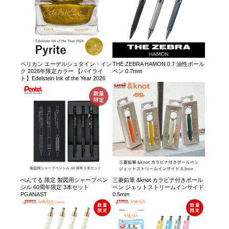
ペリカン エーデルシュタイン・イン
THE ZEBRA HAMON 0.7 油性ボール
ク 2026年限定カラー 【パイライ
ペン 0.7mm
ト】Edelstein Ink of the Year 2026
ぺんてる 限定 製図用シャープペン
三菱鉛筆 &knot カラビナ付きボール
シル 60周年限定 3本セット
ペン ジェットストリームインサイド
PGANAST
0.5mm