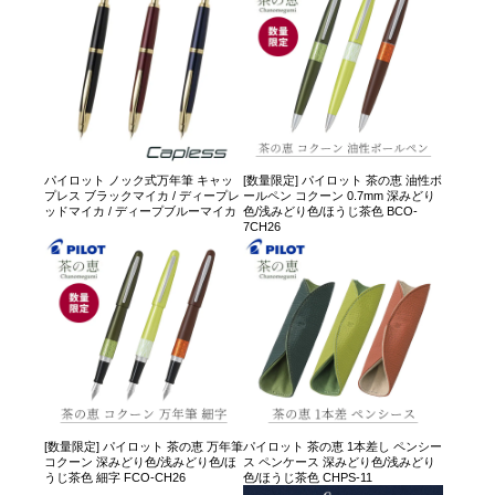
パイロット ノック式万年筆 キャッ
[数量限定] パイロット 茶の恵 油性ボ
プレス ブラックマイカ / ディープレ
ールペン コクーン 0.7mm 深みどり
ッドマイカ / ディープブルーマイカ
色/浅みどり色/ほうじ茶色 BCO-
7CH26
[数量限定] パイロット 茶の恵 万年筆
パイロット 茶の恵 1本差し ペンシー
コクーン 深みどり色/浅みどり色/ほ
ス ペンケース 深みどり色/浅みどり
うじ茶色 細字 FCO-CH26
色/ほうじ茶色 CHPS-11