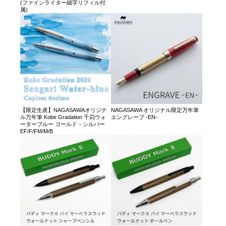
(ファインライター細字リフィル付
属)
【限定生産】NAGASAWAオリジナ
NAGASAWA オリジナル限定万年筆
ル万年筆 Kobe Gradation 千苅ウォ
エングレーブ -EN-
ーターブルー ゴールド・シルバー
EF/F/FM/M/B