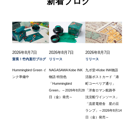
新着ブログ
2026年8月7日
2026年8月7日
2026年8月7日
室長！竹内直行ブログ
リリース
リリース
Hummingbird Green イ
NAGASAWA Kobe INK
九ポ堂×Kobe INK物語
ンク準備中
物語 特別色
活版ポストカード「港
「Hummingbird
町コーベリア通り」
Green」～2026年8月28
「洋食ロマン航路亭
日（金）発売～
沈没船ワインソース」
「流星電燈舎 星の豆
ランプ」～2026年8月14
日（金）発売～