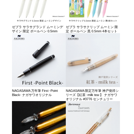
ゼブラ サラサグランド ムーミンデ
ゼブラ サラサクリップ ムーミン 限
ザイン 限定 ボールペン 0.5mm
定 ボールペン 黒 0.5mm 4本セット
NAGASAWA 万年筆 First -Point
NAGASAWA 限定万年筆 神戸発祥シ
Black- ナガサワオリジナル
リーズ【紅茶 -milk tea-】 ナガサワ
オリジナル #3776 センチュリー