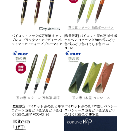
パイロット ノック式万年筆 キャッ
[数量限定] パイロット 茶の恵 油性ボ
プレス ブラックマイカ / ディープレ
ールペン コクーン 0.7mm 深みどり
ッドマイカ / ディープブルーマイカ
色/浅みどり色/ほうじ茶色 BCO-
7CH26
[数量限定] パイロット 茶の恵 万年筆
パイロット 茶の恵 1本差し ペンシー
コクーン 深みどり色/浅みどり色/ほ
ス ペンケース 深みどり色/浅みどり
うじ茶色 細字 FCO-CH26
色/ほうじ茶色 CHPS-11