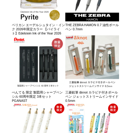
ペリカン エーデルシュタイン・イン
THE ZEBRA HAMON 0.7 油性ボール
ク 2026年限定カラー 【パイライ
ペン 0.7mm
ト】Edelstein Ink of the Year 2026
ぺんてる 限定 製図用シャープペン
三菱鉛筆 &knot カラビナ付きボール
シル 60周年限定 3本セット
ペン ジェットストリームインサイド
PGANAST
0.5mm