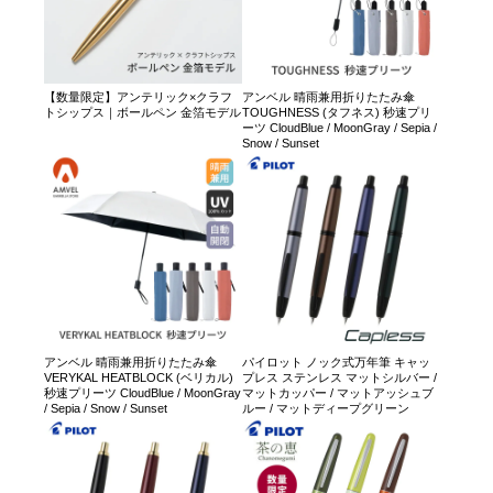
【数量限定】アンテリック×クラフ
アンベル 晴雨兼用折りたたみ傘
トシップス｜ボールペン 金箔モデル
TOUGHNESS (タフネス) 秒速プリ
ーツ CloudBlue / MoonGray / Sepia /
Snow / Sunset
アンベル 晴雨兼用折りたたみ傘
パイロット ノック式万年筆 キャッ
VERYKAL HEATBLOCK (ベリカル)
プレス ステンレス マットシルバー /
秒速プリーツ CloudBlue / MoonGray
マットカッパー / マットアッシュブ
/ Sepia / Snow / Sunset
ルー / マットディープグリーン