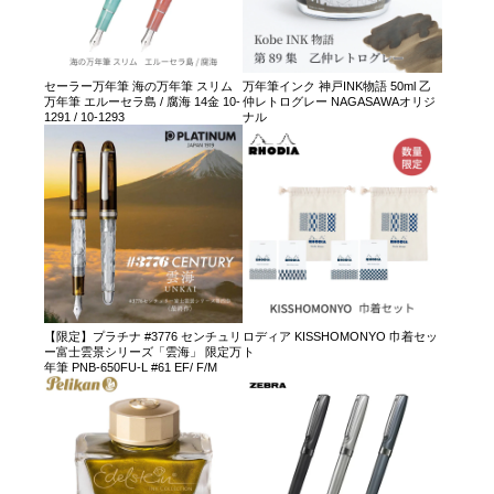
セーラー万年筆 海の万年筆 スリム
万年筆インク 神戸INK物語 50ml 乙
万年筆 エルーセラ島 / 腐海 14金 10-
仲レトログレー NAGASAWAオリジ
1291 / 10-1293
ナル
【限定】プラチナ #3776 センチュリ
ロディア KISSHOMONYO 巾着セッ
ー富士雲景シリーズ「雲海」 限定万
ト
年筆 PNB-650FU-L #61 EF/ F/M