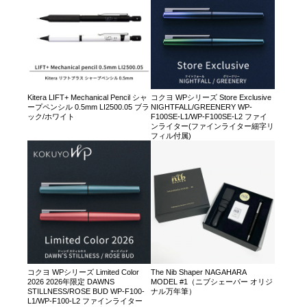
Kitera LIFT+ Mechanical Pencil シャ
コクヨ WPシリーズ Store Exclusive
ープペンシル 0.5mm LI2500.05 ブラ
NIGHTFALL/GREENERY WP-
ック/ホワイト
F100SE-L1/WP-F100SE-L2 ファイ
ンライター(ファインライター細字リ
フィル付属)
コクヨ WPシリーズ Limited Color
The Nib Shaper NAGAHARA
2026 2026年限定 DAWNS
MODEL #1（ニブシェーパー オリジ
STILLNESS/ROSE BUD WP-F100-
ナル万年筆）
L1/WP-F100-L2 ファインライター