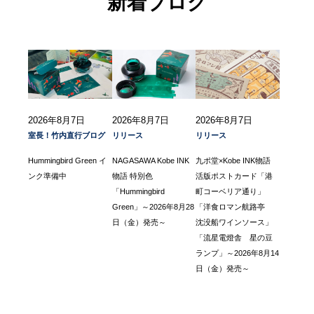
新着ブログ
2026年8月7日
2026年8月7日
2026年8月7日
室長！竹内直行ブログ
リリース
リリース
Hummingbird Green イ
NAGASAWA Kobe INK
九ポ堂×Kobe INK物語
ンク準備中
物語 特別色
活版ポストカード「港
「Hummingbird
町コーベリア通り」
Green」～2026年8月28
「洋食ロマン航路亭
日（金）発売～
沈没船ワインソース」
「流星電燈舎 星の豆
ランプ」～2026年8月14
日（金）発売～