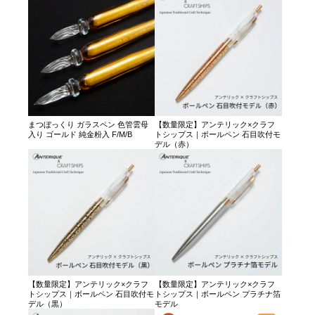
まつぼっくり ガラスペン 色管雲母
【数量限定】アンテリック×クラフ
入り ゴールド 純金粉入 F/M/B
トシップス｜ボールペン 石目吹付モ
デル（赤）
【数量限定】アンテリック×クラフ
【数量限定】アンテリック×クラフ
トシップス｜ボールペン 石目吹付モ
トシップス｜ボールペン プラチナ箔
デル（黒）
モデル