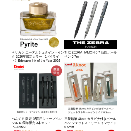
ペリカン エーデルシュタイン・イン
THE ZEBRA HAMON 0.7 油性ボール
ク 2026年限定カラー 【パイライ
ペン 0.7mm
ト】Edelstein Ink of the Year 2026
ぺんてる 限定 製図用シャープペン
三菱鉛筆 &knot カラビナ付きボール
シル 60周年限定 3本セット
ペン ジェットストリームインサイド
PGANAST
0.5mm