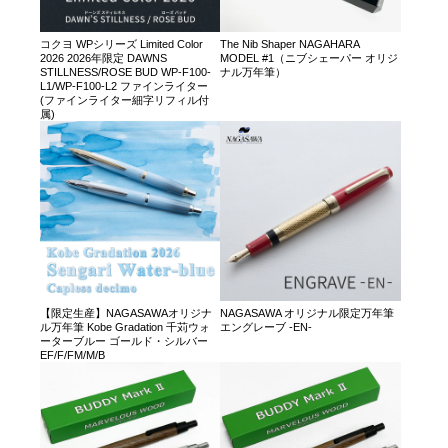
コクヨ WPシリーズ Limited Color
The Nib Shaper NAGAHARA
2026 2026年限定 DAWNS
MODEL #1（ニブシェーパー オリジ
STILLNESS/ROSE BUD WP-F100-
ナル万年筆）
L1/WP-F100-L2 ファインライター
(ファインライター細字リフィル付
属)
【限定生産】NAGASAWAオリジナ
NAGASAWA オリジナル限定万年筆
ル万年筆 Kobe Gradation 千苅ウォ
エングレーブ -EN-
ーターブルー ゴールド・シルバー
EF/F/FM/M/B