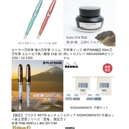
セーラー万年筆 海の万年筆 スリム
万年筆インク 神戸INK物語 50ml 乙
万年筆 エルーセラ島 / 腐海 14金 10-
仲レトログレー NAGASAWAオリジ
1291 / 10-1293
ナル
【限定】プラチナ #3776 センチュリ
ロディア KISSHOMONYO 巾着セッ
ー富士雲景シリーズ「雲海」 限定万
ト
年筆 PNB-650FU-L #61 EF/ F/M