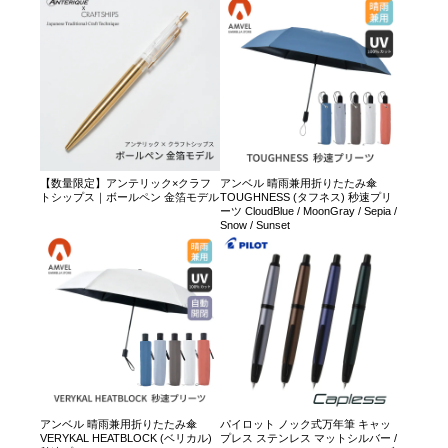
【数量限定】アンテリック×クラフ
アンベル 晴雨兼用折りたたみ傘
トシップス｜ボールペン 金箔モデル
TOUGHNESS (タフネス) 秒速プリ
ーツ CloudBlue / MoonGray / Sepia /
Snow / Sunset
アンベル 晴雨兼用折りたたみ傘
パイロット ノック式万年筆 キャッ
VERYKAL HEATBLOCK (ベリカル)
プレス ステンレス マットシルバー /