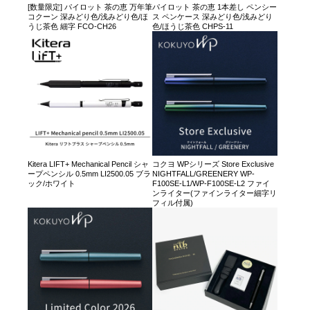
[数量限定] パイロット 茶の恵 万年筆
パイロット 茶の恵 1本差し ペンシー
コクーン 深みどり色/浅みどり色/ほ
ス ペンケース 深みどり色/浅みどり
うじ茶色 細字 FCO-CH26
色/ほうじ茶色 CHPS-11
Kitera LIFT+ Mechanical Pencil シャ
コクヨ WPシリーズ Store Exclusive
ープペンシル 0.5mm LI2500.05 ブラ
NIGHTFALL/GREENERY WP-
ック/ホワイト
F100SE-L1/WP-F100SE-L2 ファイ
ンライター(ファインライター細字リ
フィル付属)