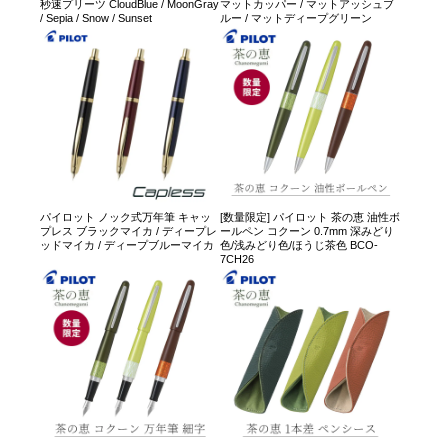
秒速プリーツ CloudBlue / MoonGray
マットカッパー / マットアッシュブ
/ Sepia / Snow / Sunset
ルー / マットディープグリーン
パイロット ノック式万年筆 キャッ
[数量限定] パイロット 茶の恵 油性ボ
プレス ブラックマイカ / ディープレ
ールペン コクーン 0.7mm 深みどり
ッドマイカ / ディープブルーマイカ
色/浅みどり色/ほうじ茶色 BCO-
7CH26