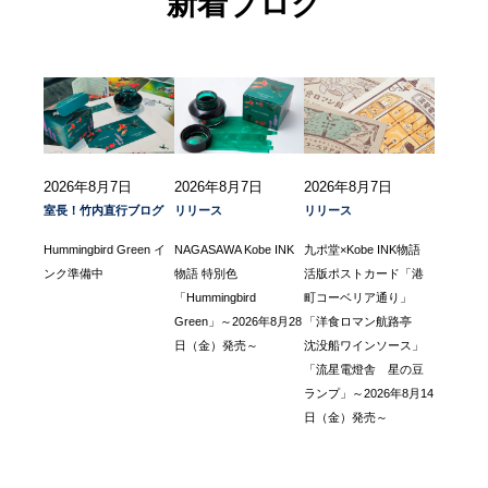
新着ブログ
2026年8月7日
2026年8月7日
2026年8月7日
室長！竹内直行ブログ
リリース
リリース
Hummingbird Green イ
NAGASAWA Kobe INK
九ポ堂×Kobe INK物語
ンク準備中
物語 特別色
活版ポストカード「港
「Hummingbird
町コーベリア通り」
Green」～2026年8月28
「洋食ロマン航路亭
日（金）発売～
沈没船ワインソース」
「流星電燈舎 星の豆
ランプ」～2026年8月14
日（金）発売～