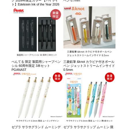
ク 2026年限定カラー 【パイライ
ペン 0.7mm
ト】Edelstein Ink of the Year 2026
ぺんてる 限定 製図用シャープペン
三菱鉛筆 &knot カラビナ付きボール
シル 60周年限定 3本セット
ペン ジェットストリームインサイド
PGANAST
0.5mm
ゼブラ サラサグランド ムーミンデ
ゼブラ サラサクリップ ムーミン 限