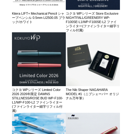
Kitera LIFT+ Mechanical Pencil シャ
コクヨ WPシリーズ Store Exclusive
ープペンシル 0.5mm LI2500.05 ブラ
NIGHTFALL/GREENERY WP-
ック/ホワイト
F100SE-L1/WP-F100SE-L2 ファイ
ンライター(ファインライター細字リ
フィル付属)
コクヨ WPシリーズ Limited Color
The Nib Shaper NAGAHARA
2026 2026年限定 DAWNS
MODEL #1（ニブシェーパー オリジ
STILLNESS/ROSE BUD WP-F100-
ナル万年筆）
L1/WP-F100-L2 ファインライター
(ファインライター細字リフィル付
属)