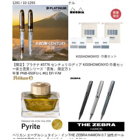
1291 / 10-1293
ナル
【限定】プラチナ #3776 センチュリ
ロディア KISSHOMONYO 巾着セッ
ー富士雲景シリーズ「雲海」 限定万
ト
年筆 PNB-650FU-L #61 EF/ F/M
ペリカン エーデルシュタイン・イン
THE ZEBRA HAMON 0.7 油性ボール