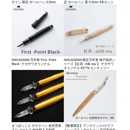
ザイン 限定 ボールペン 0.5mm
定 ボールペン 黒 0.5mm 4本セット
NAGASAWA 万年筆 First -Point
NAGASAWA 限定万年筆 神戸発祥シ
Black- ナガサワオリジナル
リーズ【紅茶 -milk tea-】 ナガサワ
オリジナル #3776 センチュリー
まつぼっくり ガラスペン 色管雲母
【数量限定】アンテリック×クラフ
入り ゴールド 純金粉入 F/M/B
トシップス｜ボールペン 石目吹付モ