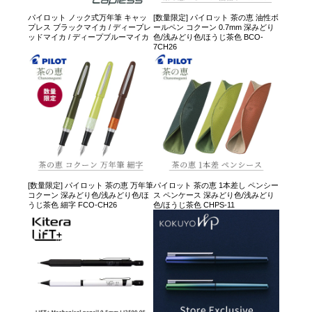
パイロット ノック式万年筆 キャッ
[数量限定] パイロット 茶の恵 油性ボ
プレス ブラックマイカ / ディープレ
ールペン コクーン 0.7mm 深みどり
ッドマイカ / ディープブルーマイカ
色/浅みどり色/ほうじ茶色 BCO-
7CH26
[数量限定] パイロット 茶の恵 万年筆
パイロット 茶の恵 1本差し ペンシー
コクーン 深みどり色/浅みどり色/ほ
ス ペンケース 深みどり色/浅みどり
うじ茶色 細字 FCO-CH26
色/ほうじ茶色 CHPS-11