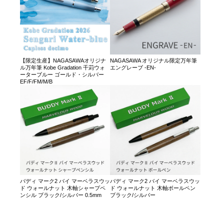
【限定生産】NAGASAWAオリジナ
NAGASAWA オリジナル限定万年筆
ル万年筆 Kobe Gradation 千苅ウォ
エングレーブ -EN-
ーターブルー ゴールド・シルバー
EF/F/FM/M/B
バディ マーク2 バイ マーベラスウッ
バディ マーク2 バイ マーベラスウッ
ド ウォールナット 木軸シャープペ
ド ウォールナット 木軸ボールペン
ンシル ブラック/シルバー 0.5mm
ブラック/シルバー