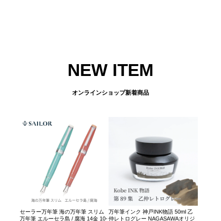
NEW ITEM
オンラインショップ新着商品
セーラー万年筆 海の万年筆 スリム
万年筆インク 神戸INK物語 50ml 乙
万年筆 エルーセラ島 / 腐海 14金 10-
仲レトログレー NAGASAWAオリジ