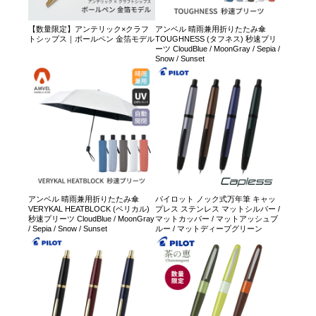
【数量限定】アンテリック×クラフ
アンベル 晴雨兼用折りたたみ傘
トシップス｜ボールペン 金箔モデル
TOUGHNESS (タフネス) 秒速プリ
ーツ CloudBlue / MoonGray / Sepia /
Snow / Sunset
アンベル 晴雨兼用折りたたみ傘
パイロット ノック式万年筆 キャッ
VERYKAL HEATBLOCK (ベリカル)
プレス ステンレス マットシルバー /
秒速プリーツ CloudBlue / MoonGray
マットカッパー / マットアッシュブ
/ Sepia / Snow / Sunset
ルー / マットディープグリーン