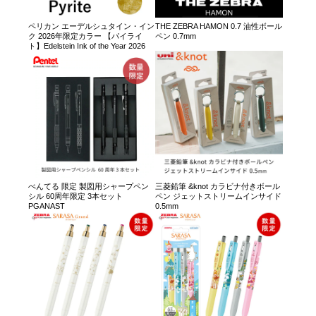
ペリカン エーデルシュタイン・イン
THE ZEBRA HAMON 0.7 油性ボール
ク 2026年限定カラー 【パイライ
ペン 0.7mm
ト】Edelstein Ink of the Year 2026
ぺんてる 限定 製図用シャープペン
三菱鉛筆 &knot カラビナ付きボール
シル 60周年限定 3本セット
ペン ジェットストリームインサイド
PGANAST
0.5mm