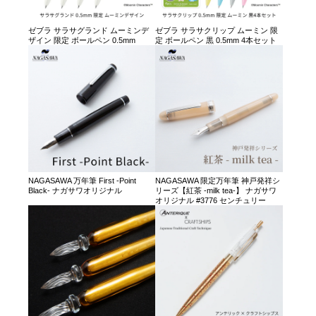
ゼブラ サラサグランド ムーミンデ
ゼブラ サラサクリップ ムーミン 限
ザイン 限定 ボールペン 0.5mm
定 ボールペン 黒 0.5mm 4本セット
NAGASAWA 万年筆 First -Point
NAGASAWA 限定万年筆 神戸発祥シ
Black- ナガサワオリジナル
リーズ【紅茶 -milk tea-】 ナガサワ
オリジナル #3776 センチュリー