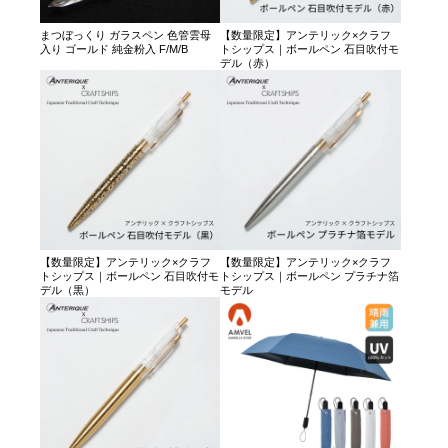
まつぼっくり ガラスペン 色管雲母
【数量限定】アンテリック×クラフ
入り ゴールド 純金粉入 F/M/B
トシップス｜ボールペン 石目吹付モ
デル（赤）
【数量限定】アンテリック×クラフ
【数量限定】アンテリック×クラフ
トシップス｜ボールペン 石目吹付モ
トシップス｜ボールペン プラチナ箔
デル（黒）
モデル