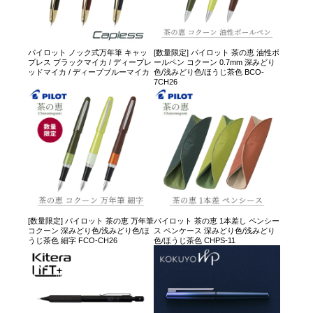
パイロット ノック式万年筆 キャッ
[数量限定] パイロット 茶の恵 油性ボ
プレス ブラックマイカ / ディープレ
ールペン コクーン 0.7mm 深みどり
ッドマイカ / ディープブルーマイカ
色/浅みどり色/ほうじ茶色 BCO-
7CH26
[数量限定] パイロット 茶の恵 万年筆
パイロット 茶の恵 1本差し ペンシー
コクーン 深みどり色/浅みどり色/ほ
ス ペンケース 深みどり色/浅みどり
うじ茶色 細字 FCO-CH26
色/ほうじ茶色 CHPS-11