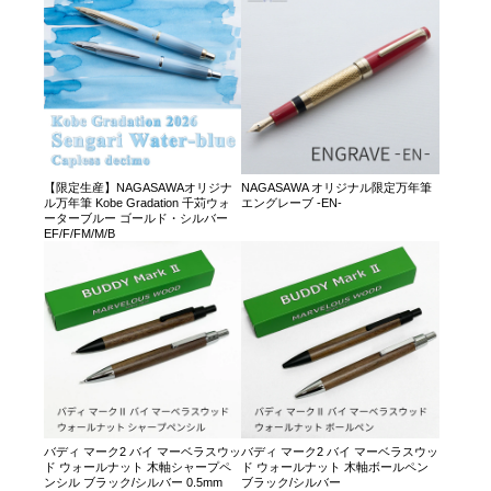
【限定生産】NAGASAWAオリジナ
NAGASAWA オリジナル限定万年筆
ル万年筆 Kobe Gradation 千苅ウォ
エングレーブ -EN-
ーターブルー ゴールド・シルバー
EF/F/FM/M/B
バディ マーク2 バイ マーベラスウッ
バディ マーク2 バイ マーベラスウッ
ド ウォールナット 木軸シャープペ
ド ウォールナット 木軸ボールペン
ンシル ブラック/シルバー 0.5mm
ブラック/シルバー