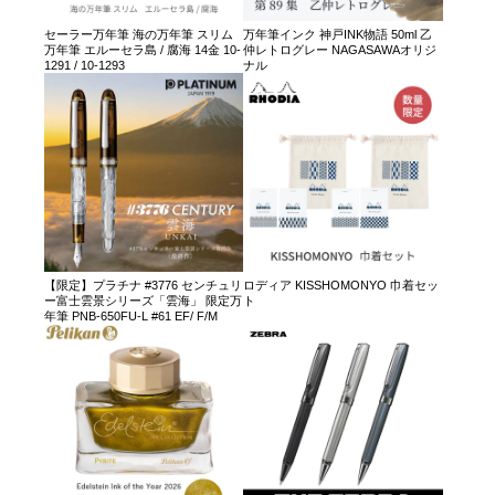
セーラー万年筆 海の万年筆 スリム
万年筆インク 神戸INK物語 50ml 乙
万年筆 エルーセラ島 / 腐海 14金 10-
仲レトログレー NAGASAWAオリジ
1291 / 10-1293
ナル
【限定】プラチナ #3776 センチュリ
ロディア KISSHOMONYO 巾着セッ
ー富士雲景シリーズ「雲海」 限定万
ト
年筆 PNB-650FU-L #61 EF/ F/M