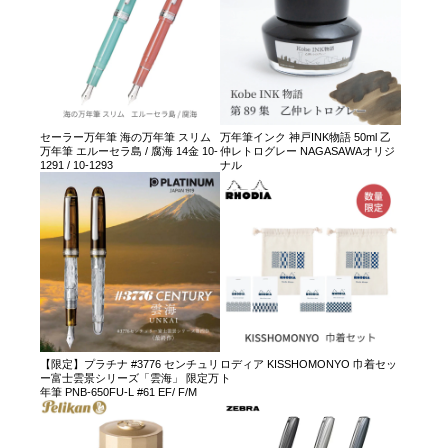
セーラー万年筆 海の万年筆 スリム
万年筆インク 神戸INK物語 50ml 乙
万年筆 エルーセラ島 / 腐海 14金 10-
仲レトログレー NAGASAWAオリジ
1291 / 10-1293
ナル
【限定】プラチナ #3776 センチュリ
ロディア KISSHOMONYO 巾着セッ
ー富士雲景シリーズ「雲海」 限定万
ト
年筆 PNB-650FU-L #61 EF/ F/M