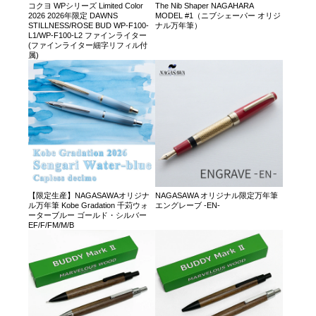
コクヨ WPシリーズ Limited Color
The Nib Shaper NAGAHARA
2026 2026年限定 DAWNS
MODEL #1（ニブシェーパー オリジ
STILLNESS/ROSE BUD WP-F100-
ナル万年筆）
L1/WP-F100-L2 ファインライター
(ファインライター細字リフィル付
属)
【限定生産】NAGASAWAオリジナ
NAGASAWA オリジナル限定万年筆
ル万年筆 Kobe Gradation 千苅ウォ
エングレーブ -EN-
ーターブルー ゴールド・シルバー
EF/F/FM/M/B