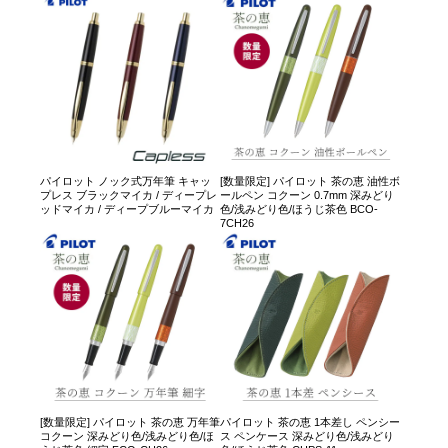
パイロット ノック式万年筆 キャッ
[数量限定] パイロット 茶の恵 油性ボ
プレス ブラックマイカ / ディープレ
ールペン コクーン 0.7mm 深みどり
ッドマイカ / ディープブルーマイカ
色/浅みどり色/ほうじ茶色 BCO-
7CH26
[数量限定] パイロット 茶の恵 万年筆
パイロット 茶の恵 1本差し ペンシー
コクーン 深みどり色/浅みどり色/ほ
ス ペンケース 深みどり色/浅みどり