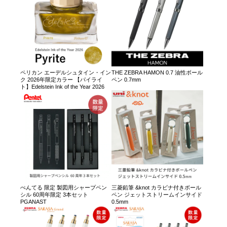
ペリカン エーデルシュタイン・イン
THE ZEBRA HAMON 0.7 油性ボール
ク 2026年限定カラー 【パイライ
ペン 0.7mm
ト】Edelstein Ink of the Year 2026
ぺんてる 限定 製図用シャープペン
三菱鉛筆 &knot カラビナ付きボール
シル 60周年限定 3本セット
ペン ジェットストリームインサイド
PGANAST
0.5mm