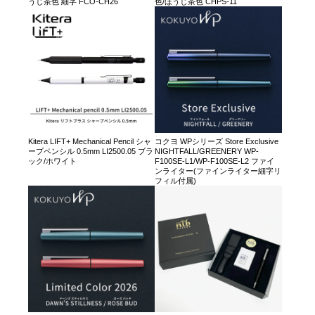
うじ茶色 細字 FCO-CH26
色/ほうじ茶色 CHPS-11
Kitera LIFT+ Mechanical Pencil シャ
コクヨ WPシリーズ Store Exclusive
ープペンシル 0.5mm LI2500.05 ブラ
NIGHTFALL/GREENERY WP-
ック/ホワイト
F100SE-L1/WP-F100SE-L2 ファイ
ンライター(ファインライター細字リ
フィル付属)