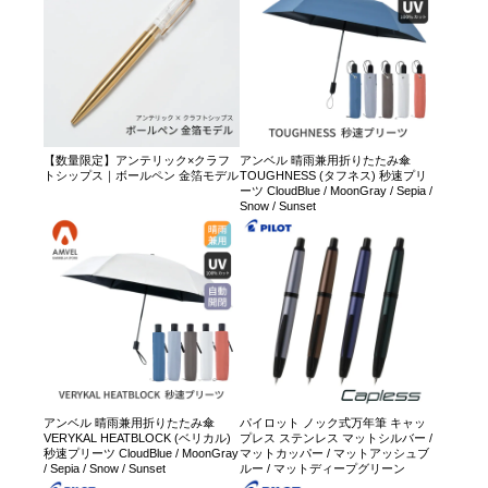
【数量限定】アンテリック×クラフ
アンベル 晴雨兼用折りたたみ傘
トシップス｜ボールペン 金箔モデル
TOUGHNESS (タフネス) 秒速プリ
ーツ CloudBlue / MoonGray / Sepia /
Snow / Sunset
アンベル 晴雨兼用折りたたみ傘
パイロット ノック式万年筆 キャッ
VERYKAL HEATBLOCK (ベリカル)
プレス ステンレス マットシルバー /
秒速プリーツ CloudBlue / MoonGray
マットカッパー / マットアッシュブ
/ Sepia / Snow / Sunset
ルー / マットディープグリーン