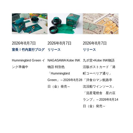
2026年8月7日
2026年8月7日
2026年8月7日
室長！竹内直行ブログ
リリース
リリース
Hummingbird Green イ
NAGASAWA Kobe INK
九ポ堂×Kobe INK物語
ンク準備中
物語 特別色
活版ポストカード「港
「Hummingbird
町コーベリア通り」
Green」～2026年8月28
「洋食ロマン航路亭
日（金）発売～
沈没船ワインソース」
「流星電燈舎 星の豆
ランプ」～2026年8月14
日（金）発売～