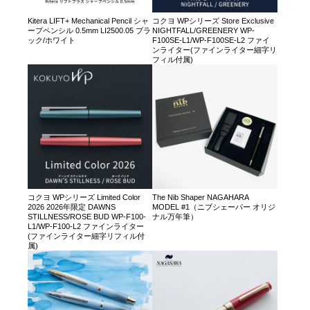
Kitera LIFT+ Mechanical Pencil シャ
コクヨ WPシリーズ Store Exclusive
ープペンシル 0.5mm LI2500.05 ブラ
NIGHTFALL/GREENERY WP-
ック/ホワイト
F100SE-L1/WP-F100SE-L2 ファイ
ンライター(ファインライター細字リ
フィル付属)
コクヨ WPシリーズ Limited Color
The Nib Shaper NAGAHARA
2026 2026年限定 DAWNS
MODEL #1（ニブシェーパー オリジ
STILLNESS/ROSE BUD WP-F100-
ナル万年筆）
L1/WP-F100-L2 ファインライター
(ファインライター細字リフィル付
属)