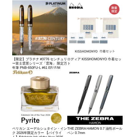
【限定】プラチナ #3776 センチュリ
ロディア KISSHOMONYO 巾着セッ
ー富士雲景シリーズ「雲海」 限定万
ト
年筆 PNB-650FU-L #61 EF/ F/M
ペリカン エーデルシュタイン・イン
THE ZEBRA HAMON 0.7 油性ボール
ク 2026年限定カラー 【パイライ
ペン 0.7mm