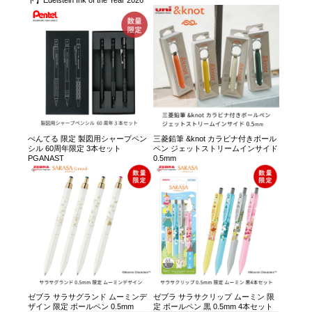
ト】Edelstein Ink of the Year 2026
ぺんてる 限定 製図用シャープペン
三菱鉛筆 &knot カラビナ付きボール
シル 60周年限定 3本セット
ペン ジェットストリームインサイド
PGANAST
0.5mm
ゼブラ サラサグランド ムーミンデ
ゼブラ サラサクリップ ムーミン 限
ザイン 限定 ボールペン 0.5mm
定 ボールペン 黒 0.5mm 4本セット