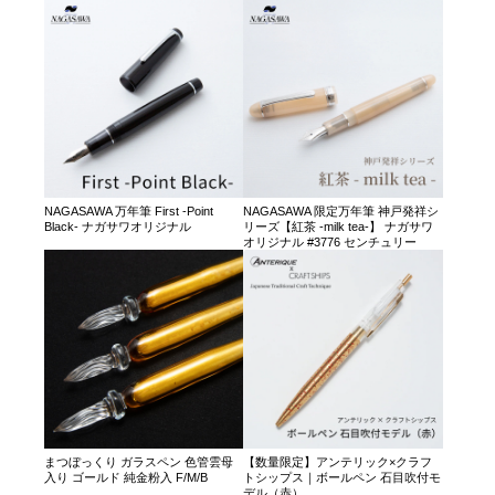
NAGASAWA 万年筆 First -Point
NAGASAWA 限定万年筆 神戸発祥シ
Black- ナガサワオリジナル
リーズ【紅茶 -milk tea-】 ナガサワ
オリジナル #3776 センチュリー
まつぼっくり ガラスペン 色管雲母
【数量限定】アンテリック×クラフ
入り ゴールド 純金粉入 F/M/B
トシップス｜ボールペン 石目吹付モ
デル（赤）