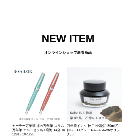
NEW ITEM
オンラインショップ新着商品
セーラー万年筆 海の万年筆 スリム
万年筆インク 神戸INK物語 50ml 乙
万年筆 エルーセラ島 / 腐海 14金 10-
仲レトログレー NAGASAWAオリジ
1291 / 10-1293
ナル