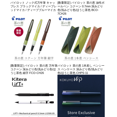
パイロット ノック式万年筆 キャッ
[数量限定] パイロット 茶の恵 油性ボ
プレス ブラックマイカ / ディープレ
ールペン コクーン 0.7mm 深みどり
ッドマイカ / ディープブルーマイカ
色/浅みどり色/ほうじ茶色 BCO-
7CH26
[数量限定] パイロット 茶の恵 万年筆
パイロット 茶の恵 1本差し ペンシー
コクーン 深みどり色/浅みどり色/ほ
ス ペンケース 深みどり色/浅みどり
うじ茶色 細字 FCO-CH26
色/ほうじ茶色 CHPS-11