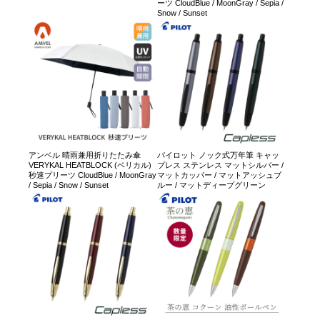
ーツ CloudBlue / MoonGray / Sepia /
Snow / Sunset
アンベル 晴雨兼用折りたたみ傘
パイロット ノック式万年筆 キャッ
VERYKAL HEATBLOCK (ベリカル)
プレス ステンレス マットシルバー /
秒速プリーツ CloudBlue / MoonGray
マットカッパー / マットアッシュブ
/ Sepia / Snow / Sunset
ルー / マットディープグリーン