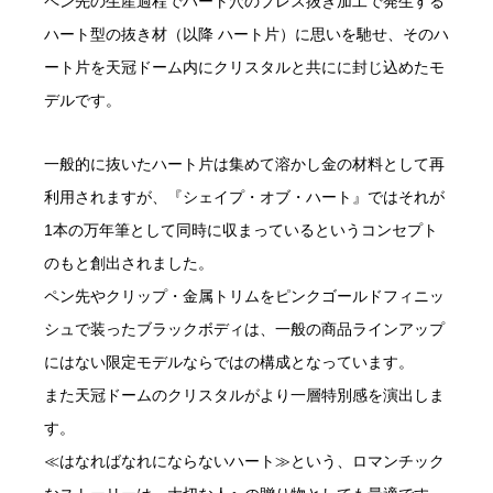
ペン先の生産過程でハート穴のプレス抜き加工で発生する
ハート型の抜き材（以降 ハート片）に思いを馳せ、そのハ
ート片を天冠ドーム内にクリスタルと共にに封じ込めたモ
デルです。
一般的に抜いたハート片は集めて溶かし金の材料として再
利用されますが、『シェイプ・オブ・ハート』ではそれが
1本の万年筆として同時に収まっているというコンセプト
のもと創出されました。
ペン先やクリップ・金属トリムをピンクゴールドフィニッ
シュで装ったブラックボディは、一般の商品ラインアップ
にはない限定モデルならではの構成となっています。
また天冠ドームのクリスタルがより一層特別感を演出しま
す。
≪はなればなれにならないハート≫という、ロマンチック