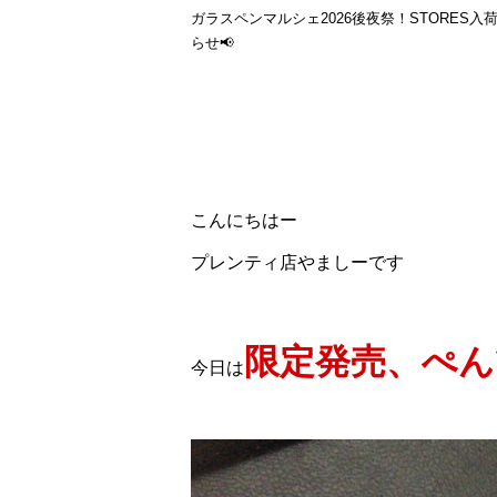
ガラスペンマルシェ2026後夜祭！STORES入
らせ📢
こんにちはー
プレンティ店やましーです
限定発売、ぺん
今日は