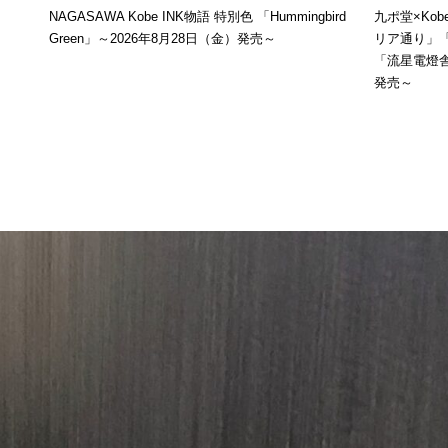
NAGASAWA Kobe INK物語 特別色 「Hummingbird
九ポ堂×Ko
Green」～2026年8月28日（金）発売～
リア通り」
「流星電燈舎
発売～