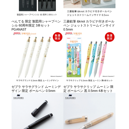
ぺんてる 限定 製図用シャープペン
三菱鉛筆 &knot カラビナ付きボール
シル 60周年限定 3本セット
ペン ジェットストリームインサイド
PGANAST
0.5mm
ゼブラ サラサグランド ムーミンデ
ゼブラ サラサクリップ ムーミン 限
ザイン 限定 ボールペン 0.5mm
定 ボールペン 黒 0.5mm 4本セット