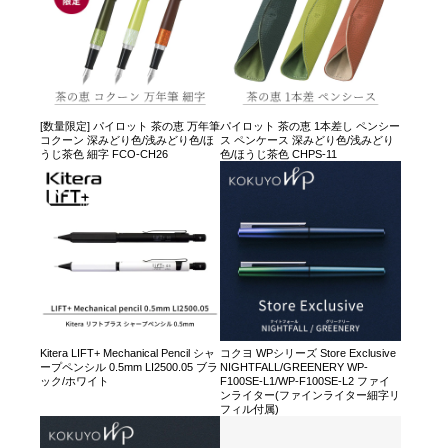
[数量限定] パイロット 茶の恵 万年筆
パイロット 茶の恵 1本差し ペンシー
コクーン 深みどり色/浅みどり色/ほ
ス ペンケース 深みどり色/浅みどり
うじ茶色 細字 FCO-CH26
色/ほうじ茶色 CHPS-11
Kitera LIFT+ Mechanical Pencil シャ
コクヨ WPシリーズ Store Exclusive
ープペンシル 0.5mm LI2500.05 ブラ
NIGHTFALL/GREENERY WP-
ック/ホワイト
F100SE-L1/WP-F100SE-L2 ファイ
ンライター(ファインライター細字リ
フィル付属)