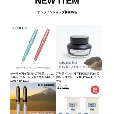
NEW ITEM
オンラインショップ新着商品
セーラー万年筆 海の万年筆 スリム
万年筆インク 神戸INK物語 50ml 乙
万年筆 エルーセラ島 / 腐海 14金 10-
仲レトログレー NAGASAWAオリジ
1291 / 10-1293
ナル