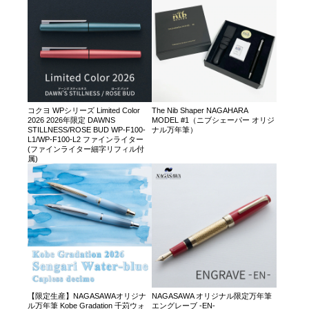
コクヨ WPシリーズ Limited Color
The Nib Shaper NAGAHARA
2026 2026年限定 DAWNS
MODEL #1（ニブシェーパー オリジ
STILLNESS/ROSE BUD WP-F100-
ナル万年筆）
L1/WP-F100-L2 ファインライター
(ファインライター細字リフィル付
属)
【限定生産】NAGASAWAオリジナ
NAGASAWA オリジナル限定万年筆
ル万年筆 Kobe Gradation 千苅ウォ
エングレーブ -EN-