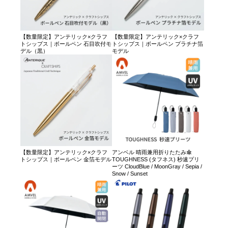
【数量限定】アンテリック×クラフ
【数量限定】アンテリック×クラフ
トシップス｜ボールペン 石目吹付モ
トシップス｜ボールペン プラチナ箔
デル（黒）
モデル
【数量限定】アンテリック×クラフ
アンベル 晴雨兼用折りたたみ傘
トシップス｜ボールペン 金箔モデル
TOUGHNESS (タフネス) 秒速プリ
ーツ CloudBlue / MoonGray / Sepia /
Snow / Sunset