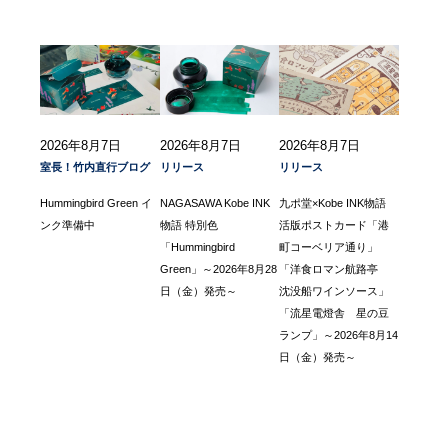
2026年8月7日
2026年8月7日
2026年8月7日
室長！竹内直行ブログ
リリース
リリース
Hummingbird Green イ
NAGASAWA Kobe INK
九ポ堂×Kobe INK物語
ンク準備中
物語 特別色
活版ポストカード「港
「Hummingbird
町コーベリア通り」
Green」～2026年8月28
「洋食ロマン航路亭
日（金）発売～
沈没船ワインソース」
「流星電燈舎 星の豆
ランプ」～2026年8月14
日（金）発売～