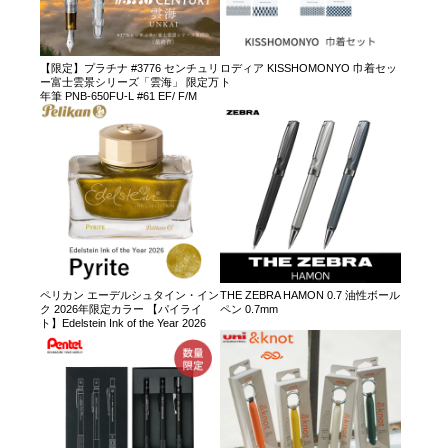
【限定】プラチナ #3776 センチュリ
ロディア KISSHOMONYO 巾着セッ
ー富士雲景シリーズ「雲海」 限定万
ト
年筆 PNB-650FU-L #61 EF/ F/M
ペリカン エーデルシュタイン・イン
THE ZEBRA HAMON 0.7 油性ボール
ク 2026年限定カラー 【パイライ
ペン 0.7mm
ト】Edelstein Ink of the Year 2026