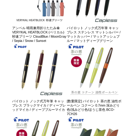
アンベル 晴雨兼用折りたたみ傘
パイロット ノック式万年筆 キャッ
VERYKAL HEATBLOCK (ベリカル)
プレス ステンレス マットシルバー /
秒速プリーツ CloudBlue / MoonGray
マットカッパー / マットアッシュブ
/ Sepia / Snow / Sunset
ルー / マットディープグリーン
パイロット ノック式万年筆 キャッ
[数量限定] パイロット 茶の恵 油性ボ
プレス ブラックマイカ / ディープレ
ールペン コクーン 0.7mm 深みどり
ッドマイカ / ディープブルーマイカ
色/浅みどり色/ほうじ茶色 BCO-
7CH26