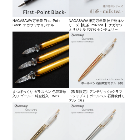
NAGASAWA 万年筆 First -Point
NAGASAWA 限定万年筆 神戸発祥シ
Black- ナガサワオリジナル
リーズ【紅茶 -milk tea-】 ナガサワ
オリジナル #3776 センチュリー
まつぼっくり ガラスペン 色管雲母
【数量限定】アンテリック×クラフ
入り ゴールド 純金粉入 F/M/B
トシップス｜ボールペン 石目吹付モ
デル（赤）