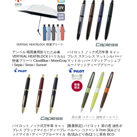
アンベル 晴雨兼用折りたたみ傘
パイロット ノック式万年筆 キャッ
VERYKAL HEATBLOCK (ベリカル)
プレス ステンレス マットシルバー /
秒速プリーツ CloudBlue / MoonGray
マットカッパー / マットアッシュブ
/ Sepia / Snow / Sunset
ルー / マットディープグリーン
パイロット ノック式万年筆 キャッ
[数量限定] パイロット 茶の恵 油性ボ
プレス ブラックマイカ / ディープレ
ールペン コクーン 0.7mm 深みどり
ッドマイカ / ディープブルーマイカ
色/浅みどり色/ほうじ茶色 BCO-