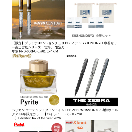
【限定】プラチナ #3776 センチュリ
ロディア KISSHOMONYO 巾着セッ
ー富士雲景シリーズ「雲海」 限定万
ト
年筆 PNB-650FU-L #61 EF/ F/M
ペリカン エーデルシュタイン・イン
THE ZEBRA HAMON 0.7 油性ボール
ク 2026年限定カラー 【パイライ
ペン 0.7mm
ト】Edelstein Ink of the Year 2026