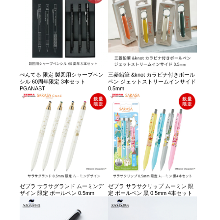
ぺんてる 限定 製図用シャープペン
三菱鉛筆 &knot カラビナ付きボール
シル 60周年限定 3本セット
ペン ジェットストリームインサイド
PGANAST
0.5mm
ゼブラ サラサグランド ムーミンデ
ゼブラ サラサクリップ ムーミン 限
ザイン 限定 ボールペン 0.5mm
定 ボールペン 黒 0.5mm 4本セット