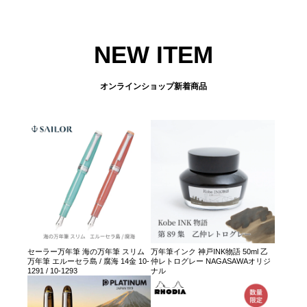
NEW ITEM
オンラインショップ新着商品
セーラー万年筆 海の万年筆 スリム
万年筆インク 神戸INK物語 50ml 乙
万年筆 エルーセラ島 / 腐海 14金 10-
仲レトログレー NAGASAWAオリジ
1291 / 10-1293
ナル