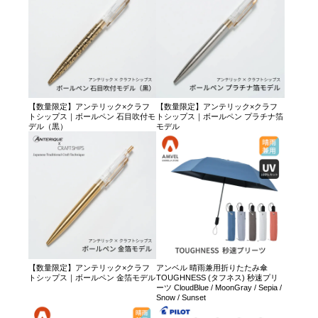
【数量限定】アンテリック×クラフ
【数量限定】アンテリック×クラフ
トシップス｜ボールペン 石目吹付モ
トシップス｜ボールペン プラチナ箔
デル（黒）
モデル
【数量限定】アンテリック×クラフ
アンベル 晴雨兼用折りたたみ傘
トシップス｜ボールペン 金箔モデル
TOUGHNESS (タフネス) 秒速プリ
ーツ CloudBlue / MoonGray / Sepia /
Snow / Sunset