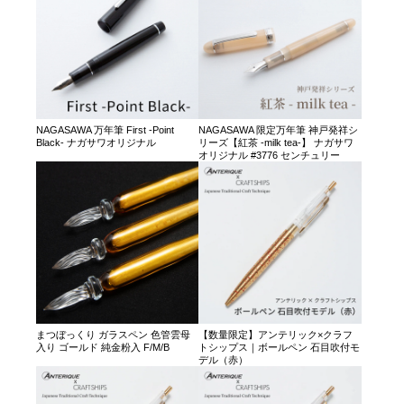
NAGASAWA 万年筆 First -Point
NAGASAWA 限定万年筆 神戸発祥シ
Black- ナガサワオリジナル
リーズ【紅茶 -milk tea-】 ナガサワ
オリジナル #3776 センチュリー
まつぼっくり ガラスペン 色管雲母
【数量限定】アンテリック×クラフ
入り ゴールド 純金粉入 F/M/B
トシップス｜ボールペン 石目吹付モ
デル（赤）