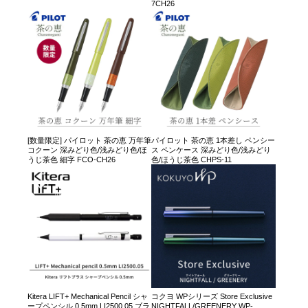
7CH26
[数量限定] パイロット 茶の恵 万年筆
パイロット 茶の恵 1本差し ペンシー
コクーン 深みどり色/浅みどり色/ほ
ス ペンケース 深みどり色/浅みどり
うじ茶色 細字 FCO-CH26
色/ほうじ茶色 CHPS-11
Kitera LIFT+ Mechanical Pencil シャ
コクヨ WPシリーズ Store Exclusive
ープペンシル 0.5mm LI2500.05 ブラ
NIGHTFALL/GREENERY WP-