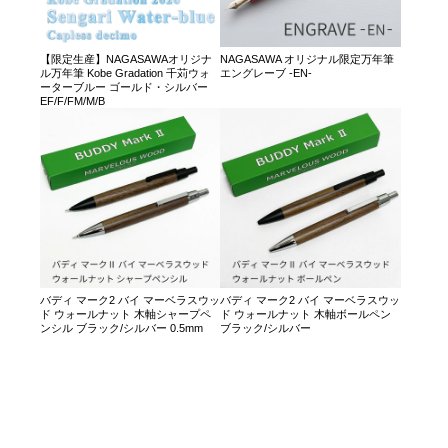
【限定生産】NAGASAWAオリジナ
NAGASAWA オリジナル限定万年筆
ル万年筆 Kobe Gradation 千苅ウォ
エングレーブ -EN-
ーターブルー ゴールド・シルバー
EF/F/FM/M/B
バディ マーク2 バイ マーベラスウッ
バディ マーク2 バイ マーベラスウッ
ド ウォールナット 木軸シャープペ
ド ウォールナット 木軸ボールペン
ンシル ブラック/シルバー 0.5mm
ブラック/シルバー