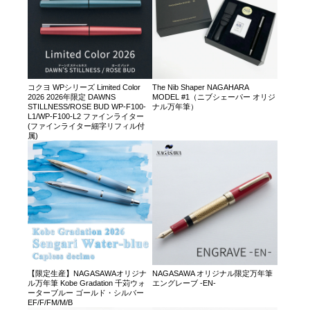
コクヨ WPシリーズ Limited Color
The Nib Shaper NAGAHARA
2026 2026年限定 DAWNS
MODEL #1（ニブシェーパー オリジ
STILLNESS/ROSE BUD WP-F100-
ナル万年筆）
L1/WP-F100-L2 ファインライター
(ファインライター細字リフィル付
属)
【限定生産】NAGASAWAオリジナ
NAGASAWA オリジナル限定万年筆
ル万年筆 Kobe Gradation 千苅ウォ
エングレーブ -EN-
ーターブルー ゴールド・シルバー
EF/F/FM/M/B