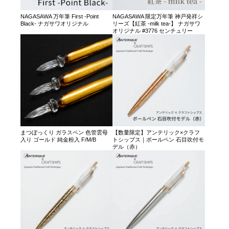
NAGASAWA 万年筆 First -Point
NAGASAWA 限定万年筆 神戸発祥シ
Black- ナガサワオリジナル
リーズ【紅茶 -milk tea-】 ナガサワ
オリジナル #3776 センチュリー
まつぼっくり ガラスペン 色管雲母
【数量限定】アンテリック×クラフ
入り ゴールド 純金粉入 F/M/B
トシップス｜ボールペン 石目吹付モ
デル（赤）