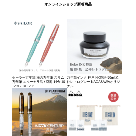
オンラインショップ新着商品
セーラー万年筆 海の万年筆 スリム
万年筆インク 神戸INK物語 50ml 乙
万年筆 エルーセラ島 / 腐海 14金 10-
仲レトログレー NAGASAWAオリジ
1291 / 10-1293
ナル