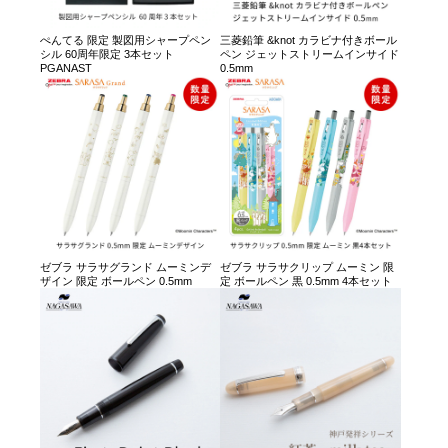
ぺんてる 限定 製図用シャープペン
三菱鉛筆 &knot カラビナ付きボール
シル 60周年限定 3本セット
ペン ジェットストリームインサイド
PGANAST
0.5mm
ゼブラ サラサグランド ムーミンデ
ゼブラ サラサクリップ ムーミン 限
ザイン 限定 ボールペン 0.5mm
定 ボールペン 黒 0.5mm 4本セット