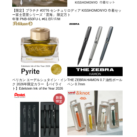
【限定】プラチナ #3776 センチュリ
ロディア KISSHOMONYO 巾着セッ
ー富士雲景シリーズ「雲海」 限定万
ト
年筆 PNB-650FU-L #61 EF/ F/M
ペリカン エーデルシュタイン・イン
THE ZEBRA HAMON 0.7 油性ボール
ク 2026年限定カラー 【パイライ
ペン 0.7mm
ト】Edelstein Ink of the Year 2026