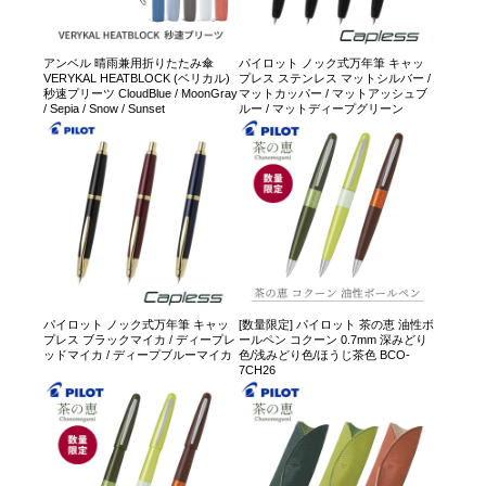
アンベル 晴雨兼用折りたたみ傘
パイロット ノック式万年筆 キャッ
VERYKAL HEATBLOCK (ベリカル)
プレス ステンレス マットシルバー /
秒速プリーツ CloudBlue / MoonGray
マットカッパー / マットアッシュブ
/ Sepia / Snow / Sunset
ルー / マットディープグリーン
パイロット ノック式万年筆 キャッ
[数量限定] パイロット 茶の恵 油性ボ
プレス ブラックマイカ / ディープレ
ールペン コクーン 0.7mm 深みどり
ッドマイカ / ディープブルーマイカ
色/浅みどり色/ほうじ茶色 BCO-
7CH26