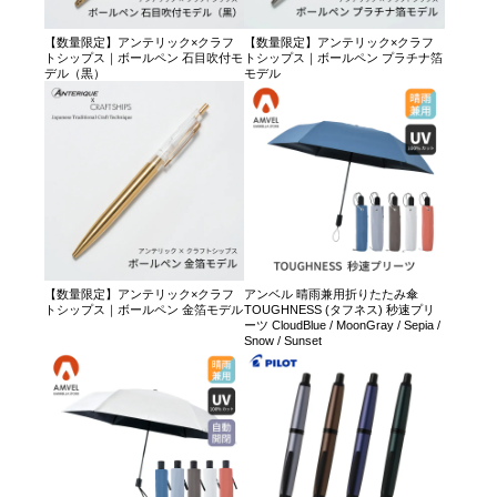
【数量限定】アンテリック×クラフ
【数量限定】アンテリック×クラフ
トシップス｜ボールペン 石目吹付モ
トシップス｜ボールペン プラチナ箔
デル（黒）
モデル
【数量限定】アンテリック×クラフ
アンベル 晴雨兼用折りたたみ傘
トシップス｜ボールペン 金箔モデル
TOUGHNESS (タフネス) 秒速プリ
ーツ CloudBlue / MoonGray / Sepia /
Snow / Sunset