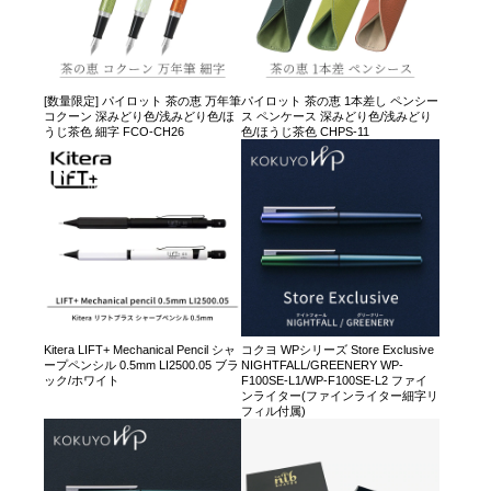
[数量限定] パイロット 茶の恵 万年筆
パイロット 茶の恵 1本差し ペンシー
コクーン 深みどり色/浅みどり色/ほ
ス ペンケース 深みどり色/浅みどり
うじ茶色 細字 FCO-CH26
色/ほうじ茶色 CHPS-11
Kitera LIFT+ Mechanical Pencil シャ
コクヨ WPシリーズ Store Exclusive
ープペンシル 0.5mm LI2500.05 ブラ
NIGHTFALL/GREENERY WP-
ック/ホワイト
F100SE-L1/WP-F100SE-L2 ファイ
ンライター(ファインライター細字リ
フィル付属)