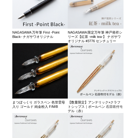
NAGASAWA 万年筆 First -Point
NAGASAWA 限定万年筆 神戸発祥シ
Black- ナガサワオリジナル
リーズ【紅茶 -milk tea-】 ナガサワ
オリジナル #3776 センチュリー
まつぼっくり ガラスペン 色管雲母
【数量限定】アンテリック×クラフ
入り ゴールド 純金粉入 F/M/B
トシップス｜ボールペン 石目吹付モ
デル（赤）