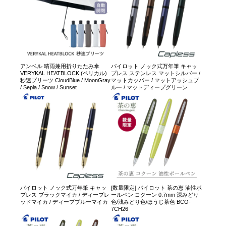
アンベル 晴雨兼用折りたたみ傘
パイロット ノック式万年筆 キャッ
VERYKAL HEATBLOCK (ベリカル)
プレス ステンレス マットシルバー /
秒速プリーツ CloudBlue / MoonGray
マットカッパー / マットアッシュブ
/ Sepia / Snow / Sunset
ルー / マットディープグリーン
パイロット ノック式万年筆 キャッ
[数量限定] パイロット 茶の恵 油性ボ
プレス ブラックマイカ / ディープレ
ールペン コクーン 0.7mm 深みどり
ッドマイカ / ディープブルーマイカ
色/浅みどり色/ほうじ茶色 BCO-
7CH26