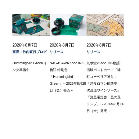
2026年8月7日
2026年8月7日
2026年8月7日
室長！竹内直行ブログ
リリース
リリース
Hummingbird Green イ
NAGASAWA Kobe INK
九ポ堂×Kobe INK物語
ンク準備中
物語 特別色
活版ポストカード「港
「Hummingbird
町コーベリア通り」
Green」～2026年8月28
「洋食ロマン航路亭
日（金）発売～
沈没船ワインソース」
「流星電燈舎 星の豆
ランプ」～2026年8月14
日（金）発売～