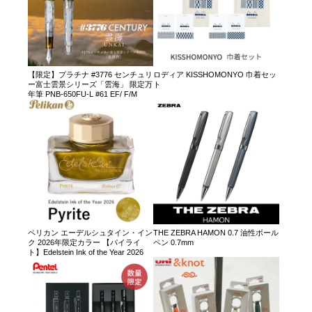
【限定】プラチナ #3776 センチュリ
ロディア KISSHOMONYO 巾着セッ
ー富士雲景シリーズ「雲海」 限定万
ト
年筆 PNB-650FU-L #61 EF/ F/M
ペリカン エーデルシュタイン・イン
THE ZEBRA HAMON 0.7 油性ボール
ク 2026年限定カラー 【パイライ
ペン 0.7mm
ト】Edelstein Ink of the Year 2026