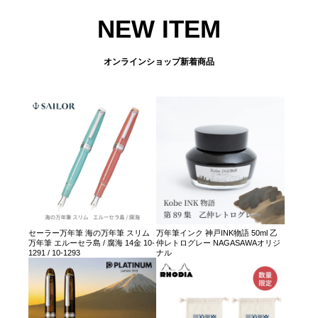
NEW ITEM
オンラインショップ新着商品
セーラー万年筆 海の万年筆 スリム
万年筆インク 神戸INK物語 50ml 乙
万年筆 エルーセラ島 / 腐海 14金 10-
仲レトログレー NAGASAWAオリジ
1291 / 10-1293
ナル