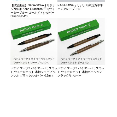
【限定生産】NAGASAWAオリジナ
NAGASAWA オリジナル限定万年筆
ル万年筆 Kobe Gradation 千苅ウォ
エングレーブ -EN-
ーターブルー ゴールド・シルバー
EF/F/FM/M/B
バディ マーク2 バイ マーベラスウッ
バディ マーク2 バイ マーベラスウッ
ド ウォールナット 木軸シャープペ
ド ウォールナット 木軸ボールペン
ンシル ブラック/シルバー 0.5mm
ブラック/シルバー