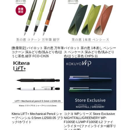
[数量限定] パイロット 茶の恵 万年筆
パイロット 茶の恵 1本差し ペンシー
コクーン 深みどり色/浅みどり色/ほ
ス ペンケース 深みどり色/浅みどり
うじ茶色 細字 FCO-CH26
色/ほうじ茶色 CHPS-11
Kitera LIFT+ Mechanical Pencil シャ
コクヨ WPシリーズ Store Exclusive
ープペンシル 0.5mm LI2500.05 ブラ
NIGHTFALL/GREENERY WP-
ック/ホワイト
F100SE-L1/WP-F100SE-L2 ファイ
ンライター(ファインライター細字リ