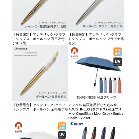
【数量限定】アンテリック×クラフ
【数量限定】アンテリック×クラフ
トシップス｜ボールペン 石目吹付モ
トシップス｜ボールペン プラチナ箔
デル（黒）
モデル
【数量限定】アンテリック×クラフ
アンベル 晴雨兼用折りたたみ傘
トシップス｜ボールペン 金箔モデル
TOUGHNESS (タフネス) 秒速プリ
ーツ CloudBlue / MoonGray / Sepia /
Snow / Sunset