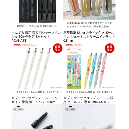
ぺんてる 限定 製図用シャープペン
三菱鉛筆 &knot カラビナ付きボール
シル 60周年限定 3本セット
ペン ジェットストリームインサイド
PGANAST
0.5mm
ゼブラ サラサグランド ムーミンデ
ゼブラ サラサクリップ ムーミン 限
ザイン 限定 ボールペン 0.5mm
定 ボールペン 黒 0.5mm 4本セット