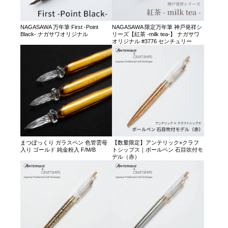
NAGASAWA 万年筆 First -Point
NAGASAWA 限定万年筆 神戸発祥シ
Black- ナガサワオリジナル
リーズ【紅茶 -milk tea-】 ナガサワ
オリジナル #3776 センチュリー
まつぼっくり ガラスペン 色管雲母
【数量限定】アンテリック×クラフ
入り ゴールド 純金粉入 F/M/B
トシップス｜ボールペン 石目吹付モ
デル（赤）