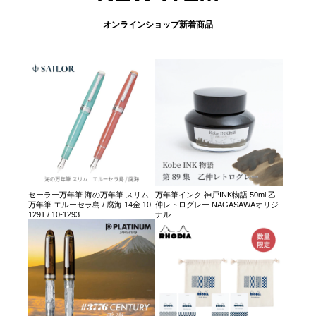
オンラインショップ新着商品
セーラー万年筆 海の万年筆 スリム
万年筆インク 神戸INK物語 50ml 乙
万年筆 エルーセラ島 / 腐海 14金 10-
仲レトログレー NAGASAWAオリジ
1291 / 10-1293
ナル