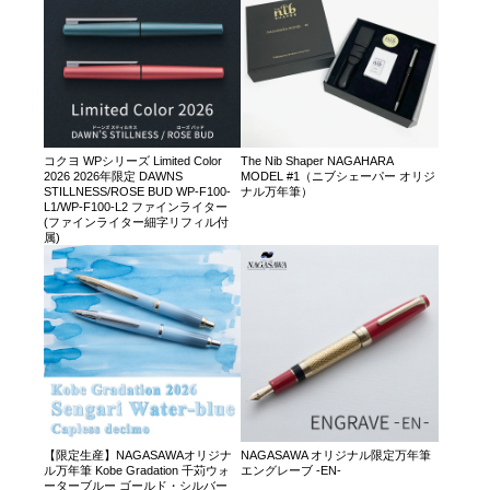
コクヨ WPシリーズ Limited Color
The Nib Shaper NAGAHARA
2026 2026年限定 DAWNS
MODEL #1（ニブシェーパー オリジ
STILLNESS/ROSE BUD WP-F100-
ナル万年筆）
L1/WP-F100-L2 ファインライター
(ファインライター細字リフィル付
属)
【限定生産】NAGASAWAオリジナ
NAGASAWA オリジナル限定万年筆
ル万年筆 Kobe Gradation 千苅ウォ
エングレーブ -EN-
ーターブルー ゴールド・シルバー