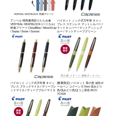
アンベル 晴雨兼用折りたたみ傘
パイロット ノック式万年筆 キャッ
VERYKAL HEATBLOCK (ベリカル)
プレス ステンレス マットシルバー /
秒速プリーツ CloudBlue / MoonGray
マットカッパー / マットアッシュブ
/ Sepia / Snow / Sunset
ルー / マットディープグリーン
パイロット ノック式万年筆 キャッ
[数量限定] パイロット 茶の恵 油性ボ
プレス ブラックマイカ / ディープレ
ールペン コクーン 0.7mm 深みどり
ッドマイカ / ディープブルーマイカ
色/浅みどり色/ほうじ茶色 BCO-
7CH26