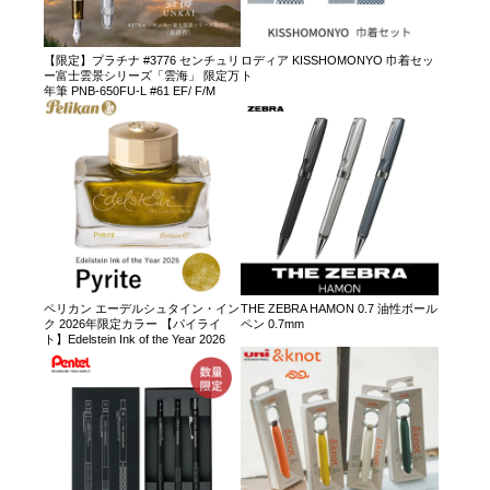
【限定】プラチナ #3776 センチュリ
ロディア KISSHOMONYO 巾着セッ
ー富士雲景シリーズ「雲海」 限定万
ト
年筆 PNB-650FU-L #61 EF/ F/M
ペリカン エーデルシュタイン・イン
THE ZEBRA HAMON 0.7 油性ボール
ク 2026年限定カラー 【パイライ
ペン 0.7mm
ト】Edelstein Ink of the Year 2026