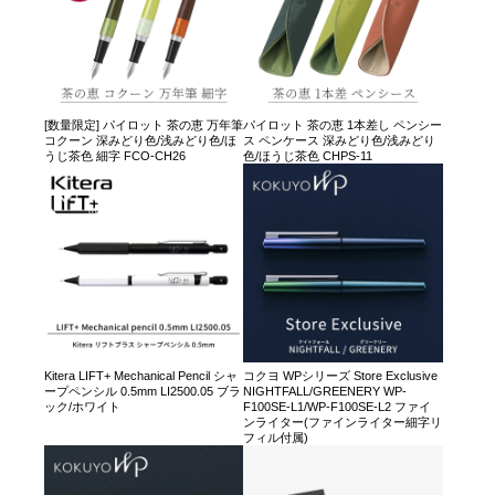
[数量限定] パイロット 茶の恵 万年筆
パイロット 茶の恵 1本差し ペンシー
コクーン 深みどり色/浅みどり色/ほ
ス ペンケース 深みどり色/浅みどり
うじ茶色 細字 FCO-CH26
色/ほうじ茶色 CHPS-11
Kitera LIFT+ Mechanical Pencil シャ
コクヨ WPシリーズ Store Exclusive
ープペンシル 0.5mm LI2500.05 ブラ
NIGHTFALL/GREENERY WP-
ック/ホワイト
F100SE-L1/WP-F100SE-L2 ファイ
ンライター(ファインライター細字リ
フィル付属)