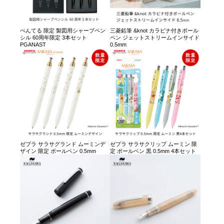
ぺんてる 限定 製図用シャープペン
三菱鉛筆 &knot カラビナ付きボール
シル 60周年限定 3本セット
ペン ジェットストリームインサイド
PGANAST
0.5mm
ゼブラ サラサグランド ムーミンデ
ゼブラ サラサクリップ ムーミン 限
ザイン 限定 ボールペン 0.5mm
定 ボールペン 黒 0.5mm 4本セット