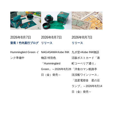
2026年8月7日
2026年8月7日
2026年8月7日
室長！竹内直行ブログ
リリース
リリース
Hummingbird Green イ
NAGASAWA Kobe INK
九ポ堂×Kobe INK物語
ンク準備中
物語 特別色
活版ポストカード「港
「Hummingbird
町コーベリア通り」
Green」～2026年8月28
「洋食ロマン航路亭
日（金）発売～
沈没船ワインソース」
「流星電燈舎 星の豆
ランプ」～2026年8月14
日（金）発売～