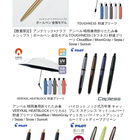
【数量限定】アンテリック×クラフ
アンベル 晴雨兼用折りたたみ傘
トシップス｜ボールペン 金箔モデル
TOUGHNESS (タフネス) 秒速プリ
ーツ CloudBlue / MoonGray / Sepia /
Snow / Sunset
アンベル 晴雨兼用折りたたみ傘
パイロット ノック式万年筆 キャッ
VERYKAL HEATBLOCK (ベリカル)
プレス ステンレス マットシルバー /
秒速プリーツ CloudBlue / MoonGray
マットカッパー / マットアッシュブ
/ Sepia / Snow / Sunset
ルー / マットディープグリーン