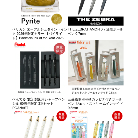
ペリカン エーデルシュタイン・イン
THE ZEBRA HAMON 0.7 油性ボール
ク 2026年限定カラー 【パイライ
ペン 0.7mm
ト】Edelstein Ink of the Year 2026
ぺんてる 限定 製図用シャープペン
三菱鉛筆 &knot カラビナ付きボール
シル 60周年限定 3本セット
ペン ジェットストリームインサイド
PGANAST
0.5mm