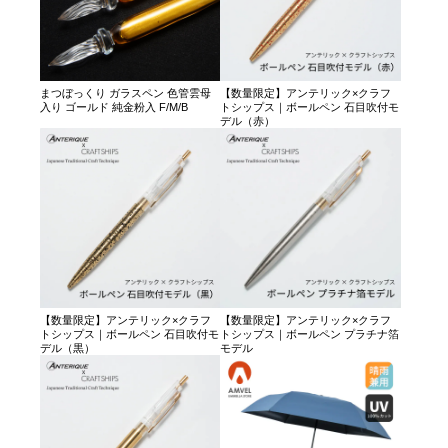
まつぼっくり ガラスペン 色管雲母
【数量限定】アンテリック×クラフ
入り ゴールド 純金粉入 F/M/B
トシップス｜ボールペン 石目吹付モ
デル（赤）
【数量限定】アンテリック×クラフ
【数量限定】アンテリック×クラフ
トシップス｜ボールペン 石目吹付モ
トシップス｜ボールペン プラチナ箔
デル（黒）
モデル