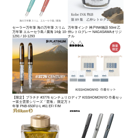
セーラー万年筆 海の万年筆 スリム
万年筆インク 神戸INK物語 50ml 乙
万年筆 エルーセラ島 / 腐海 14金 10-
仲レトログレー NAGASAWAオリジ
1291 / 10-1293
ナル
【限定】プラチナ #3776 センチュリ
ロディア KISSHOMONYO 巾着セッ
ー富士雲景シリーズ「雲海」 限定万
ト
年筆 PNB-650FU-L #61 EF/ F/M