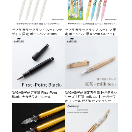
ゼブラ サラサグランド ムーミンデ
ゼブラ サラサクリップ ムーミン 限
ザイン 限定 ボールペン 0.5mm
定 ボールペン 黒 0.5mm 4本セット
NAGASAWA 万年筆 First -Point
NAGASAWA 限定万年筆 神戸発祥シ
Black- ナガサワオリジナル
リーズ【紅茶 -milk tea-】 ナガサワ
オリジナル #3776 センチュリー