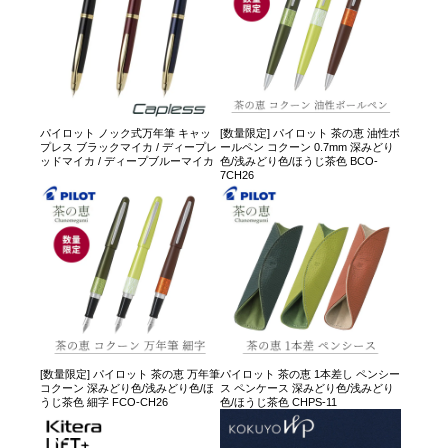
パイロット ノック式万年筆 キャッ
[数量限定] パイロット 茶の恵 油性ボ
プレス ブラックマイカ / ディープレ
ールペン コクーン 0.7mm 深みどり
ッドマイカ / ディープブルーマイカ
色/浅みどり色/ほうじ茶色 BCO-
7CH26
[数量限定] パイロット 茶の恵 万年筆
パイロット 茶の恵 1本差し ペンシー
コクーン 深みどり色/浅みどり色/ほ
ス ペンケース 深みどり色/浅みどり
うじ茶色 細字 FCO-CH26
色/ほうじ茶色 CHPS-11