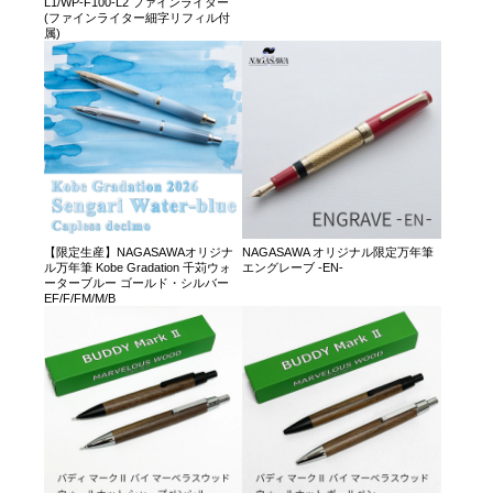
L1/WP-F100-L2 ファインライター
(ファインライター細字リフィル付
属)
【限定生産】NAGASAWAオリジナ
NAGASAWA オリジナル限定万年筆
ル万年筆 Kobe Gradation 千苅ウォ
エングレーブ -EN-
ーターブルー ゴールド・シルバー
EF/F/FM/M/B