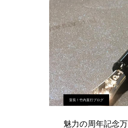
室長！竹内直行ブログ
魅力の周年記念万