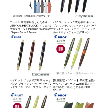
アンベル 晴雨兼用折りたたみ傘
パイロット ノック式万年筆 キャッ
VERYKAL HEATBLOCK (ベリカル)
プレス ステンレス マットシルバー /
秒速プリーツ CloudBlue / MoonGray
マットカッパー / マットアッシュブ
/ Sepia / Snow / Sunset
ルー / マットディープグリーン
パイロット ノック式万年筆 キャッ
[数量限定] パイロット 茶の恵 油性ボ
プレス ブラックマイカ / ディープレ
ールペン コクーン 0.7mm 深みどり
ッドマイカ / ディープブルーマイカ
色/浅みどり色/ほうじ茶色 BCO-
7CH26