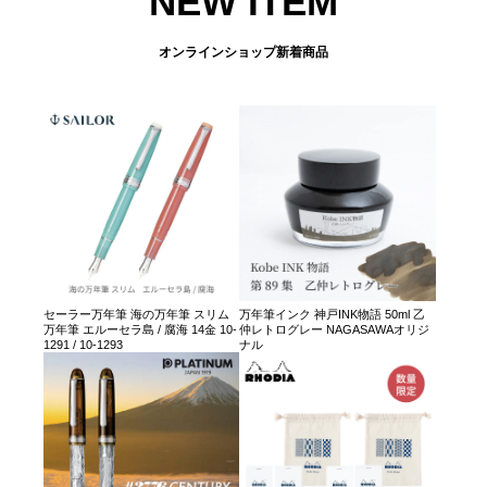
NEW ITEM
オンラインショップ新着商品
セーラー万年筆 海の万年筆 スリム
万年筆インク 神戸INK物語 50ml 乙
万年筆 エルーセラ島 / 腐海 14金 10-
仲レトログレー NAGASAWAオリジ
1291 / 10-1293
ナル