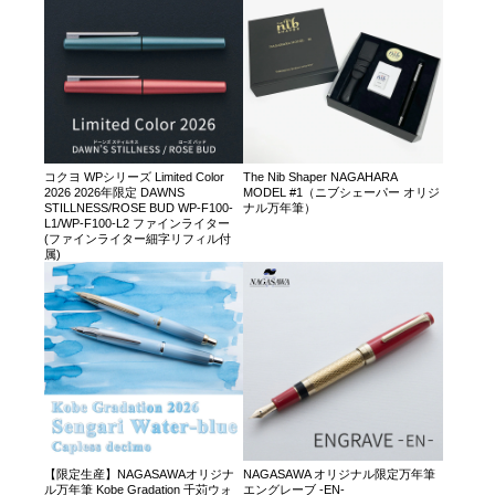
コクヨ WPシリーズ Limited Color
The Nib Shaper NAGAHARA
2026 2026年限定 DAWNS
MODEL #1（ニブシェーパー オリジ
STILLNESS/ROSE BUD WP-F100-
ナル万年筆）
L1/WP-F100-L2 ファインライター
(ファインライター細字リフィル付
属)
【限定生産】NAGASAWAオリジナ
NAGASAWA オリジナル限定万年筆
ル万年筆 Kobe Gradation 千苅ウォ
エングレーブ -EN-