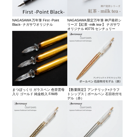
NAGASAWA 万年筆 First -Point
NAGASAWA 限定万年筆 神戸発祥シ
Black- ナガサワオリジナル
リーズ【紅茶 -milk tea-】 ナガサワ
オリジナル #3776 センチュリー
まつぼっくり ガラスペン 色管雲母
【数量限定】アンテリック×クラフ
入り ゴールド 純金粉入 F/M/B
トシップス｜ボールペン 石目吹付モ
デル（赤）