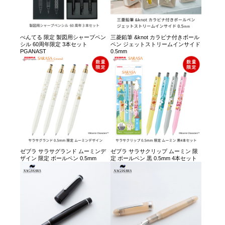
ぺんてる 限定 製図用シャープペン
三菱鉛筆 &knot カラビナ付きボール
シル 60周年限定 3本セット
ペン ジェットストリームインサイド
PGANAST
0.5mm
ゼブラ サラサグランド ムーミンデ
ゼブラ サラサクリップ ムーミン 限
ザイン 限定 ボールペン 0.5mm
定 ボールペン 黒 0.5mm 4本セット