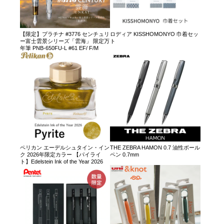
【限定】プラチナ #3776 センチュリ
ロディア KISSHOMONYO 巾着セッ
ー富士雲景シリーズ「雲海」 限定万
ト
年筆 PNB-650FU-L #61 EF/ F/M
ペリカン エーデルシュタイン・イン
THE ZEBRA HAMON 0.7 油性ボール
ク 2026年限定カラー 【パイライ
ペン 0.7mm
ト】Edelstein Ink of the Year 2026