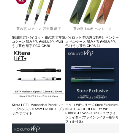
[数量限定] パイロット 茶の恵 万年筆
パイロット 茶の恵 1本差し ペンシー
コクーン 深みどり色/浅みどり色/ほ
ス ペンケース 深みどり色/浅みどり
うじ茶色 細字 FCO-CH26
色/ほうじ茶色 CHPS-11
Kitera LIFT+ Mechanical Pencil シャ
コクヨ WPシリーズ Store Exclusive
ープペンシル 0.5mm LI2500.05 ブラ
NIGHTFALL/GREENERY WP-
ック/ホワイト
F100SE-L1/WP-F100SE-L2 ファイ
ンライター(ファインライター細字リ
フィル付属)