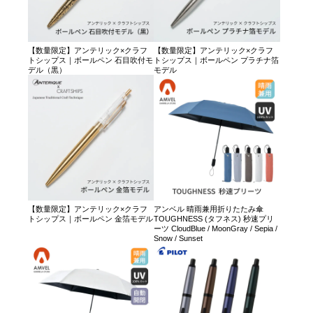
【数量限定】アンテリック×クラフ
【数量限定】アンテリック×クラフ
トシップス｜ボールペン 石目吹付モ
トシップス｜ボールペン プラチナ箔
デル（黒）
モデル
【数量限定】アンテリック×クラフ
アンベル 晴雨兼用折りたたみ傘
トシップス｜ボールペン 金箔モデル
TOUGHNESS (タフネス) 秒速プリ
ーツ CloudBlue / MoonGray / Sepia /
Snow / Sunset