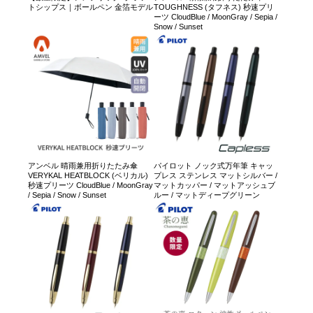
トシップス｜ボールペン 金箔モデル
TOUGHNESS (タフネス) 秒速プリ
ーツ CloudBlue / MoonGray / Sepia /
Snow / Sunset
アンベル 晴雨兼用折りたたみ傘
パイロット ノック式万年筆 キャッ
VERYKAL HEATBLOCK (ベリカル)
プレス ステンレス マットシルバー /
秒速プリーツ CloudBlue / MoonGray
マットカッパー / マットアッシュブ
/ Sepia / Snow / Sunset
ルー / マットディープグリーン