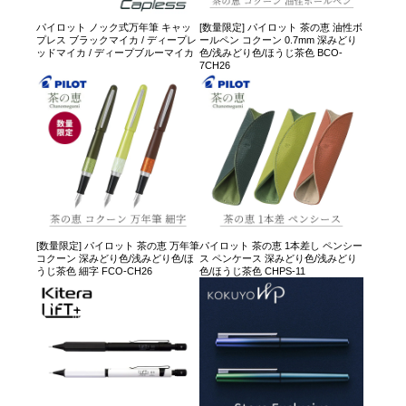
パイロット ノック式万年筆 キャッ
[数量限定] パイロット 茶の恵 油性ボ
プレス ブラックマイカ / ディープレ
ールペン コクーン 0.7mm 深みどり
ッドマイカ / ディープブルーマイカ
色/浅みどり色/ほうじ茶色 BCO-
7CH26
[数量限定] パイロット 茶の恵 万年筆
パイロット 茶の恵 1本差し ペンシー
コクーン 深みどり色/浅みどり色/ほ
ス ペンケース 深みどり色/浅みどり
うじ茶色 細字 FCO-CH26
色/ほうじ茶色 CHPS-11