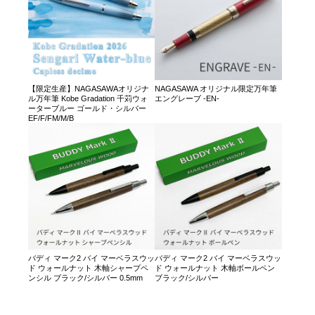
【限定生産】NAGASAWAオリジナ
NAGASAWA オリジナル限定万年筆
ル万年筆 Kobe Gradation 千苅ウォ
エングレーブ -EN-
ーターブルー ゴールド・シルバー
EF/F/FM/M/B
バディ マーク2 バイ マーベラスウッ
バディ マーク2 バイ マーベラスウッ
ド ウォールナット 木軸シャープペ
ド ウォールナット 木軸ボールペン
ンシル ブラック/シルバー 0.5mm
ブラック/シルバー