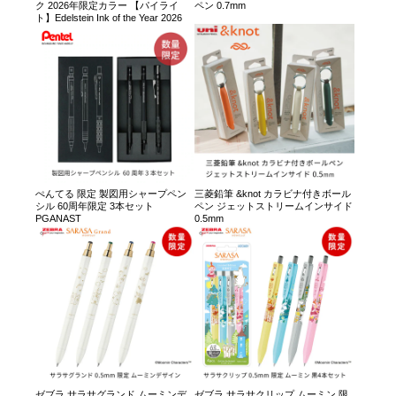
ク 2026年限定カラー 【パイライ
ペン 0.7mm
ト】Edelstein Ink of the Year 2026
ぺんてる 限定 製図用シャープペン
三菱鉛筆 &knot カラビナ付きボール
シル 60周年限定 3本セット
ペン ジェットストリームインサイド
PGANAST
0.5mm
ゼブラ サラサグランド ムーミンデ
ゼブラ サラサクリップ ムーミン 限