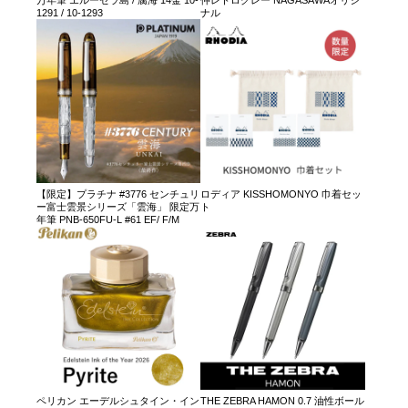
万年筆 エルーセラ島 / 腐海 14金 10-
仲レトログレー NAGASAWAオリジ
1291 / 10-1293
ナル
【限定】プラチナ #3776 センチュリ
ロディア KISSHOMONYO 巾着セッ
ー富士雲景シリーズ「雲海」 限定万
ト
年筆 PNB-650FU-L #61 EF/ F/M
ペリカン エーデルシュタイン・イン
THE ZEBRA HAMON 0.7 油性ボール