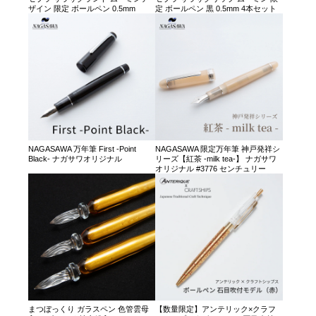
ザイン 限定 ボールペン 0.5mm
定 ボールペン 黒 0.5mm 4本セット
NAGASAWA 万年筆 First -Point
NAGASAWA 限定万年筆 神戸発祥シ
Black- ナガサワオリジナル
リーズ【紅茶 -milk tea-】 ナガサワ
オリジナル #3776 センチュリー
まつぼっくり ガラスペン 色管雲母
【数量限定】アンテリック×クラフ