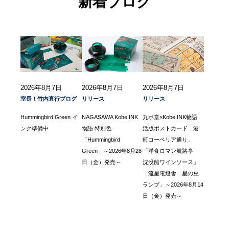
新着ブログ
2026年8月7日
2026年8月7日
2026年8月7日
室長！竹内直行ブログ
リリース
リリース
Hummingbird Green イ
NAGASAWA Kobe INK
九ポ堂×Kobe INK物語
ンク準備中
物語 特別色
活版ポストカード「港
「Hummingbird
町コーベリア通り」
Green」～2026年8月28
「洋食ロマン航路亭
日（金）発売～
沈没船ワインソース」
「流星電燈舎 星の豆
ランプ」～2026年8月14
日（金）発売～