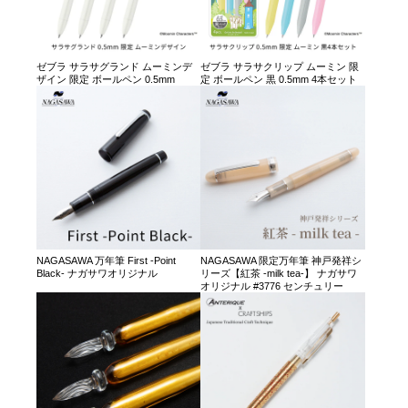
ゼブラ サラサグランド ムーミンデ
ゼブラ サラサクリップ ムーミン 限
ザイン 限定 ボールペン 0.5mm
定 ボールペン 黒 0.5mm 4本セット
NAGASAWA 万年筆 First -Point
NAGASAWA 限定万年筆 神戸発祥シ
Black- ナガサワオリジナル
リーズ【紅茶 -milk tea-】 ナガサワ
オリジナル #3776 センチュリー