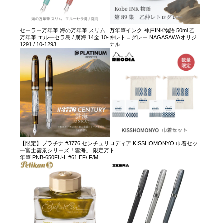
セーラー万年筆 海の万年筆 スリム
万年筆インク 神戸INK物語 50ml 乙
万年筆 エルーセラ島 / 腐海 14金 10-
仲レトログレー NAGASAWAオリジ
1291 / 10-1293
ナル
【限定】プラチナ #3776 センチュリ
ロディア KISSHOMONYO 巾着セッ
ー富士雲景シリーズ「雲海」 限定万
ト
年筆 PNB-650FU-L #61 EF/ F/M