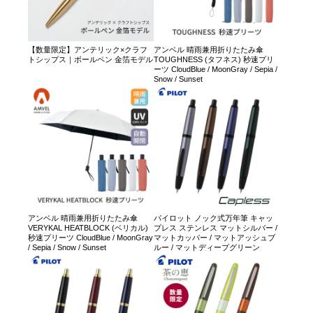
【数量限定】アンテリック×クラフ
アンベル 晴雨兼用折りたたみ傘
トシップス｜ボールペン 金箔モデル
TOUGHNESS (タフネス) 秒速プリ
ーツ CloudBlue / MoonGray / Sepia /
Snow / Sunset
アンベル 晴雨兼用折りたたみ傘
パイロット ノック式万年筆 キャッ
VERYKAL HEATBLOCK (ベリカル)
プレス ステンレス マットシルバー /
秒速プリーツ CloudBlue / MoonGray
マットカッパー / マットアッシュブ
/ Sepia / Snow / Sunset
ルー / マットディープグリーン