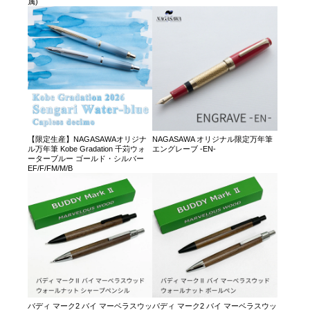
属)
【限定生産】NAGASAWAオリジナ
NAGASAWA オリジナル限定万年筆
ル万年筆 Kobe Gradation 千苅ウォ
エングレーブ -EN-
ーターブルー ゴールド・シルバー
EF/F/FM/M/B
バディ マーク2 バイ マーベラスウッ
バディ マーク2 バイ マーベラスウッ