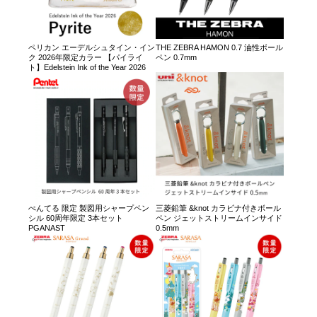
ペリカン エーデルシュタイン・イン
THE ZEBRA HAMON 0.7 油性ボール
ク 2026年限定カラー 【パイライ
ペン 0.7mm
ト】Edelstein Ink of the Year 2026
ぺんてる 限定 製図用シャープペン
三菱鉛筆 &knot カラビナ付きボール
シル 60周年限定 3本セット
ペン ジェットストリームインサイド
PGANAST
0.5mm