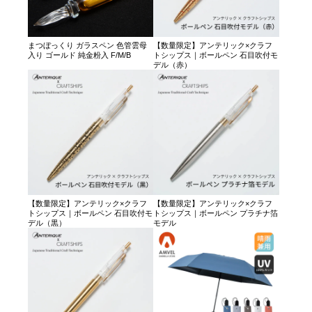
まつぼっくり ガラスペン 色管雲母
【数量限定】アンテリック×クラフ
入り ゴールド 純金粉入 F/M/B
トシップス｜ボールペン 石目吹付モ
デル（赤）
【数量限定】アンテリック×クラフ
【数量限定】アンテリック×クラフ
トシップス｜ボールペン 石目吹付モ
トシップス｜ボールペン プラチナ箔
デル（黒）
モデル