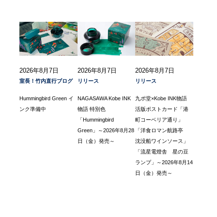
2026年8月7日
2026年8月7日
2026年8月7日
室長！竹内直行ブログ
リリース
リリース
Hummingbird Green イ
NAGASAWA Kobe INK
九ポ堂×Kobe INK物語
ンク準備中
物語 特別色
活版ポストカード「港
「Hummingbird
町コーベリア通り」
Green」～2026年8月28
「洋食ロマン航路亭
日（金）発売～
沈没船ワインソース」
「流星電燈舎 星の豆
ランプ」～2026年8月14
日（金）発売～