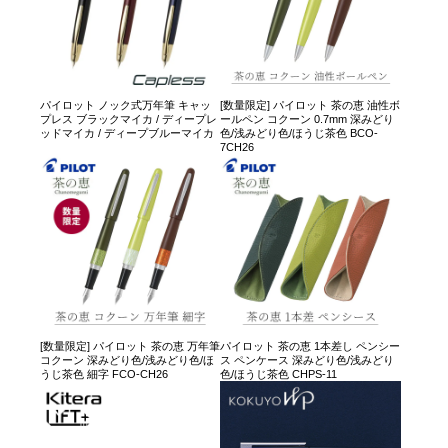
パイロット ノック式万年筆 キャッ
[数量限定] パイロット 茶の恵 油性ボ
プレス ブラックマイカ / ディープレ
ールペン コクーン 0.7mm 深みどり
ッドマイカ / ディープブルーマイカ
色/浅みどり色/ほうじ茶色 BCO-
7CH26
[数量限定] パイロット 茶の恵 万年筆
パイロット 茶の恵 1本差し ペンシー
コクーン 深みどり色/浅みどり色/ほ
ス ペンケース 深みどり色/浅みどり
うじ茶色 細字 FCO-CH26
色/ほうじ茶色 CHPS-11