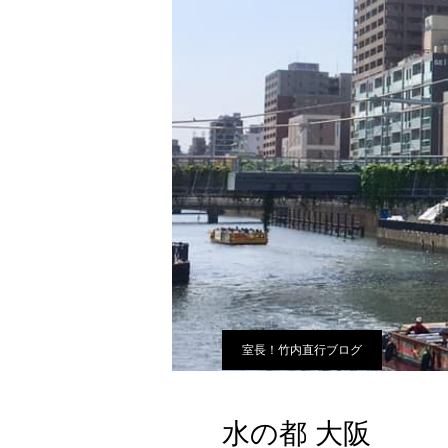
室長！竹内直行ブログ
水の都 大阪