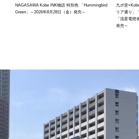
NAGASAWA Kobe INK物語 特別色 「Hummingbird
九ポ堂×Ko
Green」～2026年8月28日（金）発売～
リア通り」
「流星電燈舎
発売～