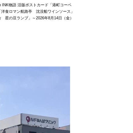
be INK物語 活版ポストカード「港町コーベ
「洋食ロマン航路亭 沈没船ワインソース」
 星の豆ランプ」～2026年8月14日（金）