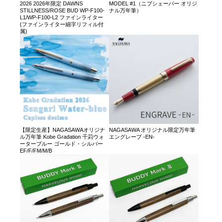
2026 2026年限定 DAWNS
MODEL #1（ニブシェーパー オリジ
STILLNESS/ROSE BUD WP-F100-
ナル万年筆）
L1/WP-F100-L2 ファインライター
(ファインライター細字リフィル付
属)
【限定生産】NAGASAWAオリジナ
NAGASAWA オリジナル限定万年筆
ル万年筆 Kobe Gradation 千苅ウォ
エングレーブ -EN-
ーターブルー ゴールド・シルバー
EF/F/FM/M/B