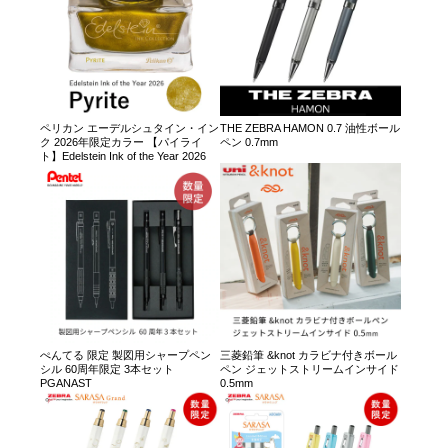
ペリカン エーデルシュタイン・イン
THE ZEBRA HAMON 0.7 油性ボール
ク 2026年限定カラー 【パイライ
ペン 0.7mm
ト】Edelstein Ink of the Year 2026
ぺんてる 限定 製図用シャープペン
三菱鉛筆 &knot カラビナ付きボール
シル 60周年限定 3本セット
ペン ジェットストリームインサイド
PGANAST
0.5mm