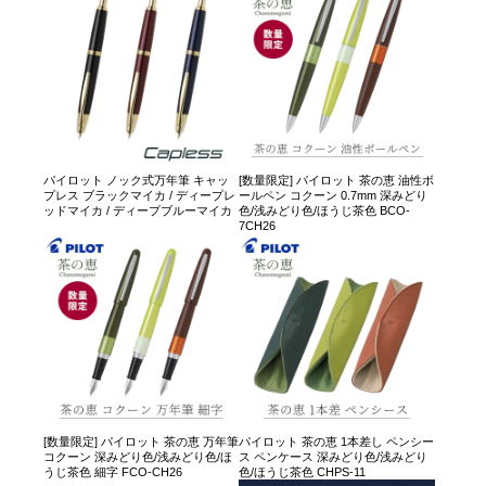
パイロット ノック式万年筆 キャッ
[数量限定] パイロット 茶の恵 油性ボ
プレス ブラックマイカ / ディープレ
ールペン コクーン 0.7mm 深みどり
ッドマイカ / ディープブルーマイカ
色/浅みどり色/ほうじ茶色 BCO-
7CH26
[数量限定] パイロット 茶の恵 万年筆
パイロット 茶の恵 1本差し ペンシー
コクーン 深みどり色/浅みどり色/ほ
ス ペンケース 深みどり色/浅みどり
うじ茶色 細字 FCO-CH26
色/ほうじ茶色 CHPS-11