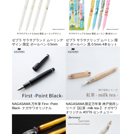
ゼブラ サラサグランド ムーミンデ
ゼブラ サラサクリップ ムーミン 限
ザイン 限定 ボールペン 0.5mm
定 ボールペン 黒 0.5mm 4本セット
NAGASAWA 万年筆 First -Point
NAGASAWA 限定万年筆 神戸発祥シ
Black- ナガサワオリジナル
リーズ【紅茶 -milk tea-】 ナガサワ
オリジナル #3776 センチュリー