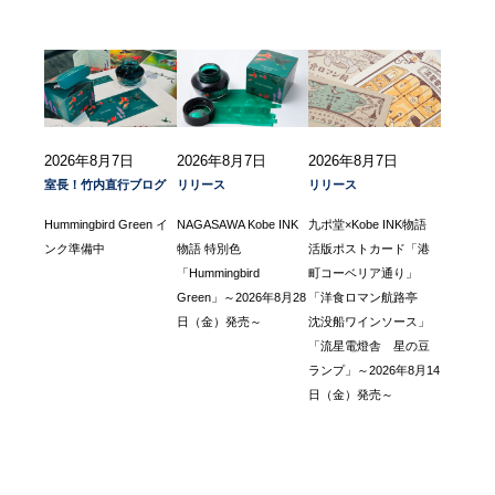
2026年8月7日
2026年8月7日
2026年8月7日
室長！竹内直行ブログ
リリース
リリース
Hummingbird Green イ
NAGASAWA Kobe INK
九ポ堂×Kobe INK物語
ンク準備中
物語 特別色
活版ポストカード「港
「Hummingbird
町コーベリア通り」
Green」～2026年8月28
「洋食ロマン航路亭
日（金）発売～
沈没船ワインソース」
「流星電燈舎 星の豆
ランプ」～2026年8月14
日（金）発売～