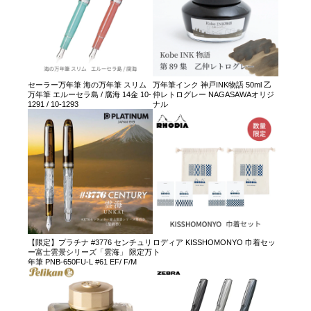
セーラー万年筆 海の万年筆 スリム
万年筆インク 神戸INK物語 50ml 乙
万年筆 エルーセラ島 / 腐海 14金 10-
仲レトログレー NAGASAWAオリジ
1291 / 10-1293
ナル
【限定】プラチナ #3776 センチュリ
ロディア KISSHOMONYO 巾着セッ
ー富士雲景シリーズ「雲海」 限定万
ト
年筆 PNB-650FU-L #61 EF/ F/M