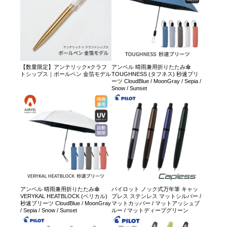
【数量限定】アンテリック×クラフ
アンベル 晴雨兼用折りたたみ傘
トシップス｜ボールペン 金箔モデル
TOUGHNESS (タフネス) 秒速プリ
ーツ CloudBlue / MoonGray / Sepia /
Snow / Sunset
アンベル 晴雨兼用折りたたみ傘
パイロット ノック式万年筆 キャッ
VERYKAL HEATBLOCK (ベリカル)
プレス ステンレス マットシルバー /
秒速プリーツ CloudBlue / MoonGray
マットカッパー / マットアッシュブ
/ Sepia / Snow / Sunset
ルー / マットディープグリーン