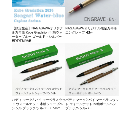
【限定生産】NAGASAWAオリジナ
NAGASAWA オリジナル限定万年筆
ル万年筆 Kobe Gradation 千苅ウォ
エングレーブ -EN-
ーターブルー ゴールド・シルバー
EF/F/FM/M/B
バディ マーク2 バイ マーベラスウッ
バディ マーク2 バイ マーベラスウッ
ド ウォールナット 木軸シャープペ
ド ウォールナット 木軸ボールペン
ンシル ブラック/シルバー 0.5mm
ブラック/シルバー