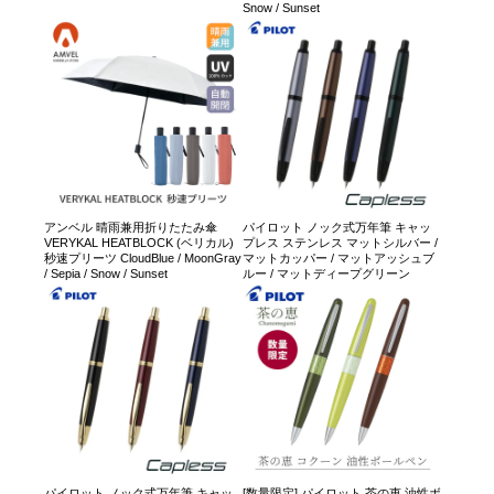
Snow / Sunset
アンベル 晴雨兼用折りたたみ傘
パイロット ノック式万年筆 キャッ
VERYKAL HEATBLOCK (ベリカル)
プレス ステンレス マットシルバー /
秒速プリーツ CloudBlue / MoonGray
マットカッパー / マットアッシュブ
/ Sepia / Snow / Sunset
ルー / マットディープグリーン
パイロット ノック式万年筆 キャッ
[数量限定] パイロット 茶の恵 油性ボ