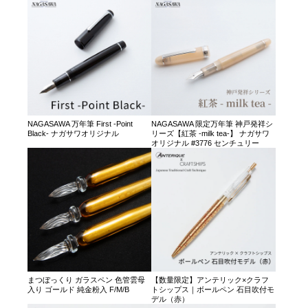
NAGASAWA 万年筆 First -Point
NAGASAWA 限定万年筆 神戸発祥シ
Black- ナガサワオリジナル
リーズ【紅茶 -milk tea-】 ナガサワ
オリジナル #3776 センチュリー
まつぼっくり ガラスペン 色管雲母
【数量限定】アンテリック×クラフ
入り ゴールド 純金粉入 F/M/B
トシップス｜ボールペン 石目吹付モ
デル（赤）