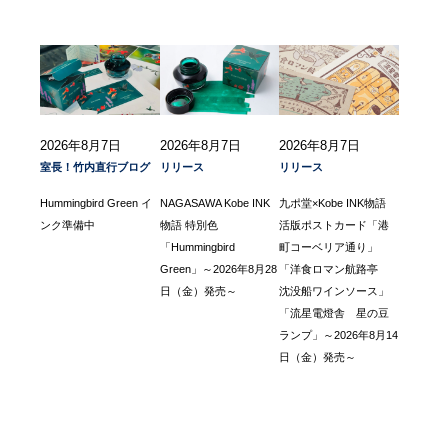
2026年8月7日
2026年8月7日
2026年8月7日
室長！竹内直行ブログ
リリース
リリース
Hummingbird Green イ
NAGASAWA Kobe INK
九ポ堂×Kobe INK物語
ンク準備中
物語 特別色
活版ポストカード「港
「Hummingbird
町コーベリア通り」
Green」～2026年8月28
「洋食ロマン航路亭
日（金）発売～
沈没船ワインソース」
「流星電燈舎 星の豆
ランプ」～2026年8月14
日（金）発売～