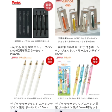
ぺんてる 限定 製図用シャープペン
三菱鉛筆 &knot カラビナ付きボール
シル 60周年限定 3本セット
ペン ジェットストリームインサイド
PGANAST
0.5mm
ゼブラ サラサグランド ムーミンデ
ゼブラ サラサクリップ ムーミン 限
ザイン 限定 ボールペン 0.5mm
定 ボールペン 黒 0.5mm 4本セット