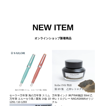
NEW ITEM
オンラインショップ新着商品
セーラー万年筆 海の万年筆 スリム
万年筆インク 神戸INK物語 50ml 乙
万年筆 エルーセラ島 / 腐海 14金 10-
仲レトログレー NAGASAWAオリジ
1291 / 10-1293
ナル