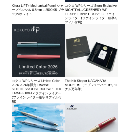
Kitera LIFT+ Mechanical Pencil シャ
コクヨ WPシリーズ Store Exclusive
ープペンシル 0.5mm LI2500.05 ブラ
NIGHTFALL/GREENERY WP-
ック/ホワイト
F100SE-L1/WP-F100SE-L2 ファイ
ンライター(ファインライター細字リ
フィル付属)
コクヨ WPシリーズ Limited Color
The Nib Shaper NAGAHARA
2026 2026年限定 DAWNS
MODEL #1（ニブシェーパー オリジ
STILLNESS/ROSE BUD WP-F100-
ナル万年筆）
L1/WP-F100-L2 ファインライター
(ファインライター細字リフィル付
属)