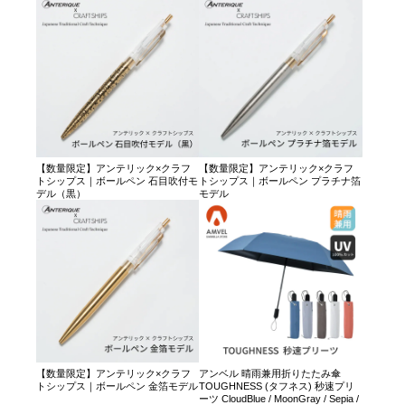
【数量限定】アンテリック×クラフ
【数量限定】アンテリック×クラフ
トシップス｜ボールペン 石目吹付モ
トシップス｜ボールペン プラチナ箔
デル（黒）
モデル
【数量限定】アンテリック×クラフ
アンベル 晴雨兼用折りたたみ傘
トシップス｜ボールペン 金箔モデル
TOUGHNESS (タフネス) 秒速プリ
ーツ CloudBlue / MoonGray / Sepia /