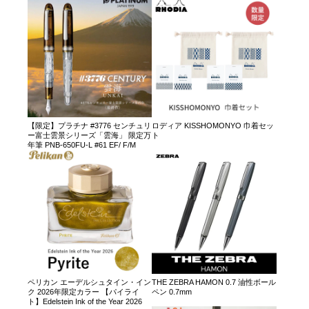
【限定】プラチナ #3776 センチュリ
ロディア KISSHOMONYO 巾着セッ
ー富士雲景シリーズ「雲海」 限定万
ト
年筆 PNB-650FU-L #61 EF/ F/M
ペリカン エーデルシュタイン・イン
THE ZEBRA HAMON 0.7 油性ボール
ク 2026年限定カラー 【パイライ
ペン 0.7mm
ト】Edelstein Ink of the Year 2026