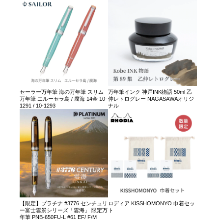
セーラー万年筆 海の万年筆 スリム
万年筆インク 神戸INK物語 50ml 乙
万年筆 エルーセラ島 / 腐海 14金 10-
仲レトログレー NAGASAWAオリジ
1291 / 10-1293
ナル
【限定】プラチナ #3776 センチュリ
ロディア KISSHOMONYO 巾着セッ
ー富士雲景シリーズ「雲海」 限定万
ト
年筆 PNB-650FU-L #61 EF/ F/M