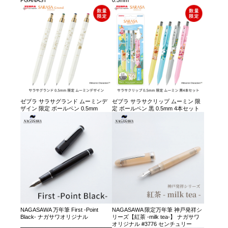
ゼブラ サラサグランド ムーミンデ
ゼブラ サラサクリップ ムーミン 限
ザイン 限定 ボールペン 0.5mm
定 ボールペン 黒 0.5mm 4本セット
NAGASAWA 万年筆 First -Point
NAGASAWA 限定万年筆 神戸発祥シ
Black- ナガサワオリジナル
リーズ【紅茶 -milk tea-】 ナガサワ
オリジナル #3776 センチュリー