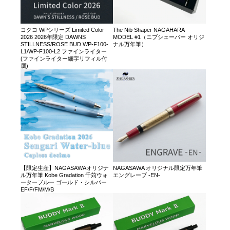
コクヨ WPシリーズ Limited Color
The Nib Shaper NAGAHARA
2026 2026年限定 DAWNS
MODEL #1（ニブシェーパー オリジ
STILLNESS/ROSE BUD WP-F100-
ナル万年筆）
L1/WP-F100-L2 ファインライター
(ファインライター細字リフィル付
属)
【限定生産】NAGASAWAオリジナ
NAGASAWA オリジナル限定万年筆
ル万年筆 Kobe Gradation 千苅ウォ
エングレーブ -EN-
ーターブルー ゴールド・シルバー
EF/F/FM/M/B