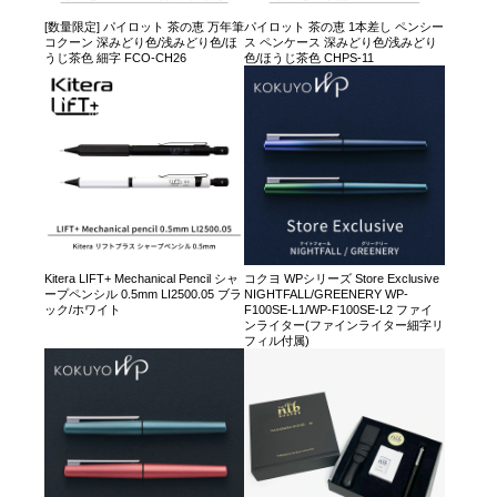
[数量限定] パイロット 茶の恵 万年筆
パイロット 茶の恵 1本差し ペンシー
コクーン 深みどり色/浅みどり色/ほ
ス ペンケース 深みどり色/浅みどり
うじ茶色 細字 FCO-CH26
色/ほうじ茶色 CHPS-11
Kitera LIFT+ Mechanical Pencil シャ
コクヨ WPシリーズ Store Exclusive
ープペンシル 0.5mm LI2500.05 ブラ
NIGHTFALL/GREENERY WP-
ック/ホワイト
F100SE-L1/WP-F100SE-L2 ファイ
ンライター(ファインライター細字リ
フィル付属)