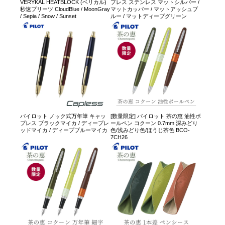
VERYKAL HEATBLOCK (ベリカル)
プレス ステンレス マットシルバー /
秒速プリーツ CloudBlue / MoonGray
マットカッパー / マットアッシュブ
/ Sepia / Snow / Sunset
ルー / マットディープグリーン
パイロット ノック式万年筆 キャッ
[数量限定] パイロット 茶の恵 油性ボ
プレス ブラックマイカ / ディープレ
ールペン コクーン 0.7mm 深みどり
ッドマイカ / ディープブルーマイカ
色/浅みどり色/ほうじ茶色 BCO-
7CH26