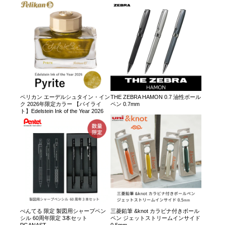
ペリカン エーデルシュタイン・イン
THE ZEBRA HAMON 0.7 油性ボール
ク 2026年限定カラー 【パイライ
ペン 0.7mm
ト】Edelstein Ink of the Year 2026
ぺんてる 限定 製図用シャープペン
三菱鉛筆 &knot カラビナ付きボール
シル 60周年限定 3本セット
ペン ジェットストリームインサイド
PGANAST
0.5mm