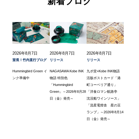
新着ブログ
2026年8月7日
2026年8月7日
2026年8月7日
室長！竹内直行ブログ
リリース
リリース
Hummingbird Green イ
NAGASAWA Kobe INK
九ポ堂×Kobe INK物語
ンク準備中
物語 特別色
活版ポストカード「港
「Hummingbird
町コーベリア通り」
Green」～2026年8月28
「洋食ロマン航路亭
日（金）発売～
沈没船ワインソース」
「流星電燈舎 星の豆
ランプ」～2026年8月14
日（金）発売～