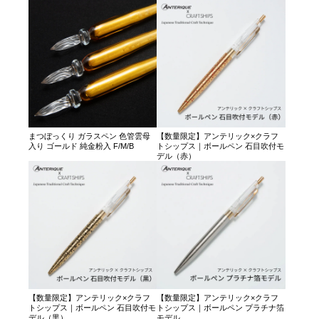
まつぼっくり ガラスペン 色管雲母
【数量限定】アンテリック×クラフ
入り ゴールド 純金粉入 F/M/B
トシップス｜ボールペン 石目吹付モ
デル（赤）
【数量限定】アンテリック×クラフ
【数量限定】アンテリック×クラフ
トシップス｜ボールペン 石目吹付モ
トシップス｜ボールペン プラチナ箔
デル（黒）
モデル