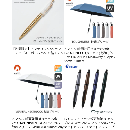
【数量限定】アンテリック×クラフ
アンベル 晴雨兼用折りたたみ傘
トシップス｜ボールペン 金箔モデル
TOUGHNESS (タフネス) 秒速プリ
ーツ CloudBlue / MoonGray / Sepia /
Snow / Sunset
アンベル 晴雨兼用折りたたみ傘
パイロット ノック式万年筆 キャッ
VERYKAL HEATBLOCK (ベリカル)
プレス ステンレス マットシルバー /
秒速プリーツ CloudBlue / MoonGray
マットカッパー / マットアッシュブ