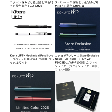
コクーン 深みどり色/浅みどり色/ほ
ス ペンケース 深みどり色/浅みどり
うじ茶色 細字 FCO-CH26
色/ほうじ茶色 CHPS-11
Kitera LIFT+ Mechanical Pencil シャ
コクヨ WPシリーズ Store Exclusive
ープペンシル 0.5mm LI2500.05 ブラ
NIGHTFALL/GREENERY WP-
ック/ホワイト
F100SE-L1/WP-F100SE-L2 ファイ
ンライター(ファインライター細字リ
フィル付属)