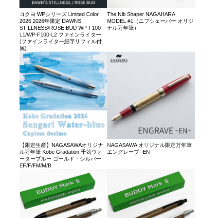
コクヨ WPシリーズ Limited Color
The Nib Shaper NAGAHARA
2026 2026年限定 DAWNS
MODEL #1（ニブシェーパー オリジ
STILLNESS/ROSE BUD WP-F100-
ナル万年筆）
L1/WP-F100-L2 ファインライター
(ファインライター細字リフィル付
属)
【限定生産】NAGASAWAオリジナ
NAGASAWA オリジナル限定万年筆
ル万年筆 Kobe Gradation 千苅ウォ
エングレーブ -EN-
ーターブルー ゴールド・シルバー
EF/F/FM/M/B