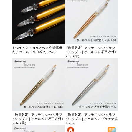
まつぼっくり ガラスペン 色管雲母
【数量限定】アンテリック×クラフ
入り ゴールド 純金粉入 F/M/B
トシップス｜ボールペン 石目吹付モ
デル（赤）
【数量限定】アンテリック×クラフ
【数量限定】アンテリック×クラフ
トシップス｜ボールペン 石目吹付モ
トシップス｜ボールペン プラチナ箔
デル（黒）
モデル