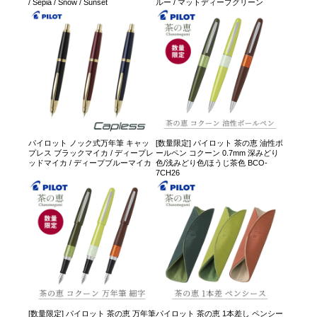
/ Sepia / Snow / Sunset
ルー / マットディープグリーン
パイロット ノック式万年筆 キャッ
[数量限定] パイロット 茶の恵 油性ボ
プレス ブラックマイカ / ディープレ
ールペン コクーン 0.7mm 深みどり
ッドマイカ / ディープブルーマイカ
色/浅みどり色/ほうじ茶色 BCO-
7CH26
[数量限定] パイロット 茶の恵 万年筆
パイロット 茶の恵 1本差し ペンシー