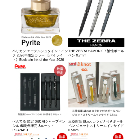
ペリカン エーデルシュタイン・イン
THE ZEBRA HAMON 0.7 油性ボール
ク 2026年限定カラー 【パイライ
ペン 0.7mm
ト】Edelstein Ink of the Year 2026
ぺんてる 限定 製図用シャープペン
三菱鉛筆 &knot カラビナ付きボール
シル 60周年限定 3本セット
ペン ジェットストリームインサイド
PGANAST
0.5mm