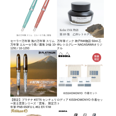
セーラー万年筆 海の万年筆 スリム
万年筆インク 神戸INK物語 50ml 乙
万年筆 エルーセラ島 / 腐海 14金 10-
仲レトログレー NAGASAWAオリジ
1291 / 10-1293
ナル
【限定】プラチナ #3776 センチュリ
ロディア KISSHOMONYO 巾着セッ
ー富士雲景シリーズ「雲海」 限定万
ト
年筆 PNB-650FU-L #61 EF/ F/M