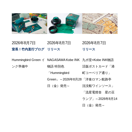
2026年8月7日
2026年8月7日
2026年8月7日
室長！竹内直行ブログ
リリース
リリース
Hummingbird Green イ
NAGASAWA Kobe INK
九ポ堂×Kobe INK物語
ンク準備中
物語 特別色
活版ポストカード「港
「Hummingbird
町コーベリア通り」
Green」～2026年8月28
「洋食ロマン航路亭
日（金）発売～
沈没船ワインソース」
「流星電燈舎 星の豆
ランプ」～2026年8月14
日（金）発売～