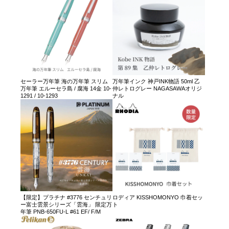
セーラー万年筆 海の万年筆 スリム
万年筆インク 神戸INK物語 50ml 乙
万年筆 エルーセラ島 / 腐海 14金 10-
仲レトログレー NAGASAWAオリジ
1291 / 10-1293
ナル
【限定】プラチナ #3776 センチュリ
ロディア KISSHOMONYO 巾着セッ
ー富士雲景シリーズ「雲海」 限定万
ト
年筆 PNB-650FU-L #61 EF/ F/M