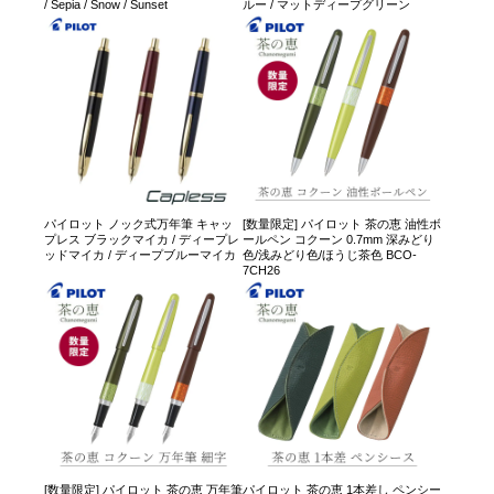
/ Sepia / Snow / Sunset
ルー / マットディープグリーン
パイロット ノック式万年筆 キャッ
[数量限定] パイロット 茶の恵 油性ボ
プレス ブラックマイカ / ディープレ
ールペン コクーン 0.7mm 深みどり
ッドマイカ / ディープブルーマイカ
色/浅みどり色/ほうじ茶色 BCO-
7CH26
[数量限定] パイロット 茶の恵 万年筆
パイロット 茶の恵 1本差し ペンシー