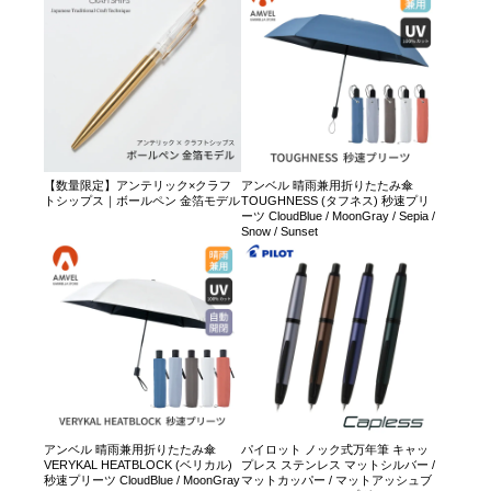
【数量限定】アンテリック×クラフ
アンベル 晴雨兼用折りたたみ傘
トシップス｜ボールペン 金箔モデル
TOUGHNESS (タフネス) 秒速プリ
ーツ CloudBlue / MoonGray / Sepia /
Snow / Sunset
アンベル 晴雨兼用折りたたみ傘
パイロット ノック式万年筆 キャッ
VERYKAL HEATBLOCK (ベリカル)
プレス ステンレス マットシルバー /
秒速プリーツ CloudBlue / MoonGray
マットカッパー / マットアッシュブ