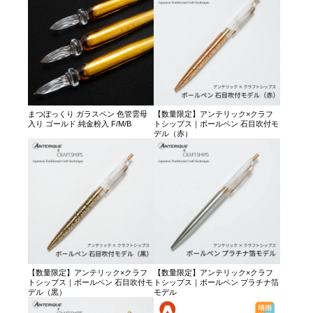
まつぼっくり ガラスペン 色管雲母
【数量限定】アンテリック×クラフ
入り ゴールド 純金粉入 F/M/B
トシップス｜ボールペン 石目吹付モ
デル（赤）
【数量限定】アンテリック×クラフ
【数量限定】アンテリック×クラフ
トシップス｜ボールペン 石目吹付モ
トシップス｜ボールペン プラチナ箔
デル（黒）
モデル