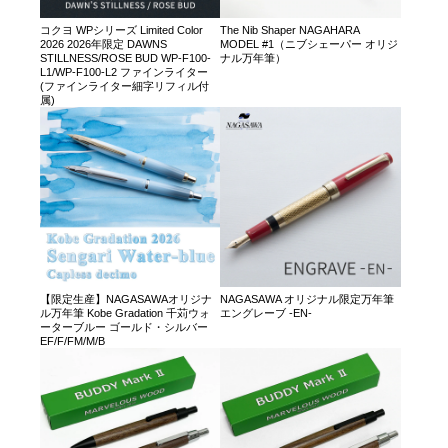
コクヨ WPシリーズ Limited Color
The Nib Shaper NAGAHARA
2026 2026年限定 DAWNS
MODEL #1（ニブシェーパー オリジ
STILLNESS/ROSE BUD WP-F100-
ナル万年筆）
L1/WP-F100-L2 ファインライター
(ファインライター細字リフィル付
属)
【限定生産】NAGASAWAオリジナ
NAGASAWA オリジナル限定万年筆
ル万年筆 Kobe Gradation 千苅ウォ
エングレーブ -EN-
ーターブルー ゴールド・シルバー
EF/F/FM/M/B