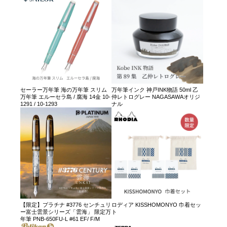
セーラー万年筆 海の万年筆 スリム
万年筆インク 神戸INK物語 50ml 乙
万年筆 エルーセラ島 / 腐海 14金 10-
仲レトログレー NAGASAWAオリジ
1291 / 10-1293
ナル
【限定】プラチナ #3776 センチュリ
ロディア KISSHOMONYO 巾着セッ
ー富士雲景シリーズ「雲海」 限定万
ト
年筆 PNB-650FU-L #61 EF/ F/M