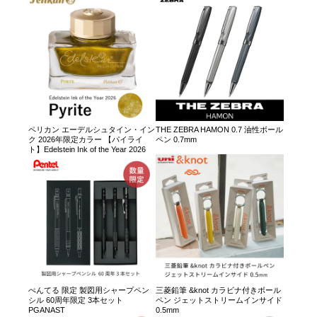
ペリカン エーデルシュタイン・イン
THE ZEBRA HAMON 0.7 油性ボール
ク 2026年限定カラー 【パイライ
ペン 0.7mm
ト】Edelstein Ink of the Year 2026
ぺんてる 限定 製図用シャープペン
三菱鉛筆 &knot カラビナ付きボール
シル 60周年限定 3本セット
ペン ジェットストリームインサイド
PGANAST
0.5mm