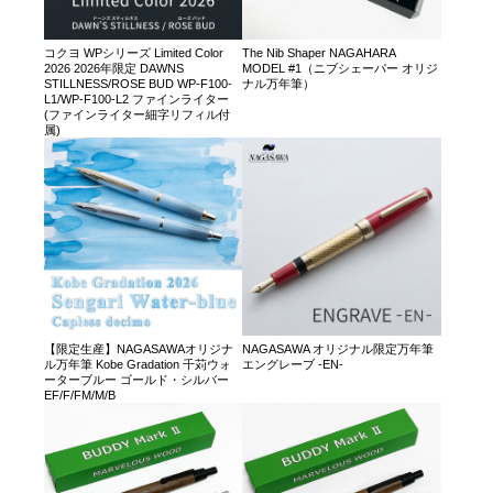
コクヨ WPシリーズ Limited Color
The Nib Shaper NAGAHARA
2026 2026年限定 DAWNS
MODEL #1（ニブシェーパー オリジ
STILLNESS/ROSE BUD WP-F100-
ナル万年筆）
L1/WP-F100-L2 ファインライター
(ファインライター細字リフィル付
属)
【限定生産】NAGASAWAオリジナ
NAGASAWA オリジナル限定万年筆
ル万年筆 Kobe Gradation 千苅ウォ
エングレーブ -EN-
ーターブルー ゴールド・シルバー
EF/F/FM/M/B