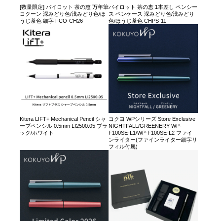
[数量限定] パイロット 茶の恵 万年筆
パイロット 茶の恵 1本差し ペンシー
コクーン 深みどり色/浅みどり色/ほ
ス ペンケース 深みどり色/浅みどり
うじ茶色 細字 FCO-CH26
色/ほうじ茶色 CHPS-11
Kitera LIFT+ Mechanical Pencil シャ
コクヨ WPシリーズ Store Exclusive
ープペンシル 0.5mm LI2500.05 ブラ
NIGHTFALL/GREENERY WP-
ック/ホワイト
F100SE-L1/WP-F100SE-L2 ファイ
ンライター(ファインライター細字リ
フィル付属)