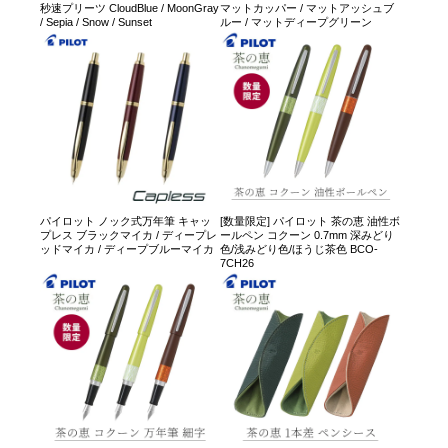
秒速プリーツ CloudBlue / MoonGray
マットカッパー / マットアッシュブ
/ Sepia / Snow / Sunset
ルー / マットディープグリーン
パイロット ノック式万年筆 キャッ
[数量限定] パイロット 茶の恵 油性ボ
プレス ブラックマイカ / ディープレ
ールペン コクーン 0.7mm 深みどり
ッドマイカ / ディープブルーマイカ
色/浅みどり色/ほうじ茶色 BCO-
7CH26