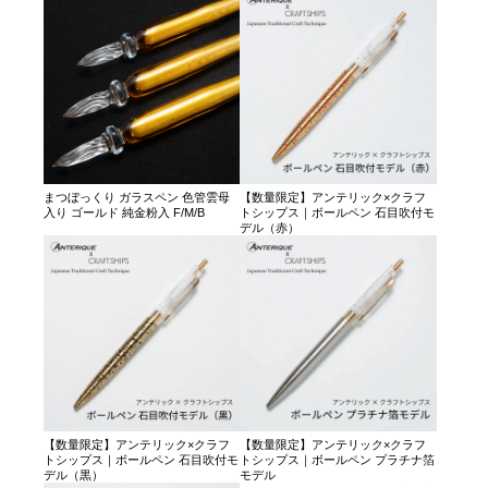
まつぼっくり ガラスペン 色管雲母
【数量限定】アンテリック×クラフ
入り ゴールド 純金粉入 F/M/B
トシップス｜ボールペン 石目吹付モ
デル（赤）
【数量限定】アンテリック×クラフ
【数量限定】アンテリック×クラフ
トシップス｜ボールペン 石目吹付モ
トシップス｜ボールペン プラチナ箔
デル（黒）
モデル