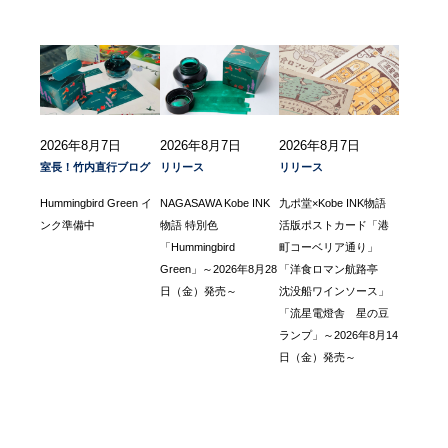
2026年8月7日
2026年8月7日
2026年8月7日
室長！竹内直行ブログ
リリース
リリース
Hummingbird Green イ
NAGASAWA Kobe INK
九ポ堂×Kobe INK物語
ンク準備中
物語 特別色
活版ポストカード「港
「Hummingbird
町コーベリア通り」
Green」～2026年8月28
「洋食ロマン航路亭
日（金）発売～
沈没船ワインソース」
「流星電燈舎 星の豆
ランプ」～2026年8月14
日（金）発売～