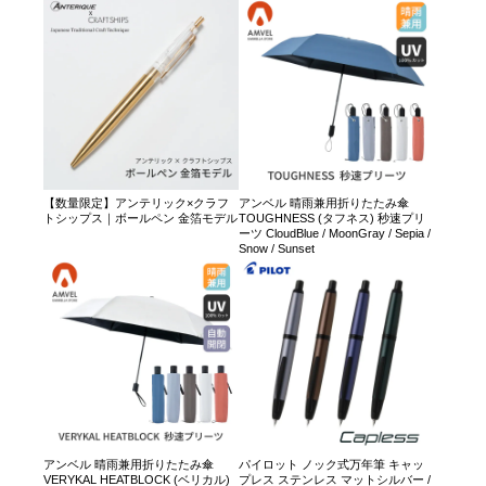
【数量限定】アンテリック×クラフ
アンベル 晴雨兼用折りたたみ傘
トシップス｜ボールペン 金箔モデル
TOUGHNESS (タフネス) 秒速プリ
ーツ CloudBlue / MoonGray / Sepia /
Snow / Sunset
アンベル 晴雨兼用折りたたみ傘
パイロット ノック式万年筆 キャッ
VERYKAL HEATBLOCK (ベリカル)
プレス ステンレス マットシルバー /