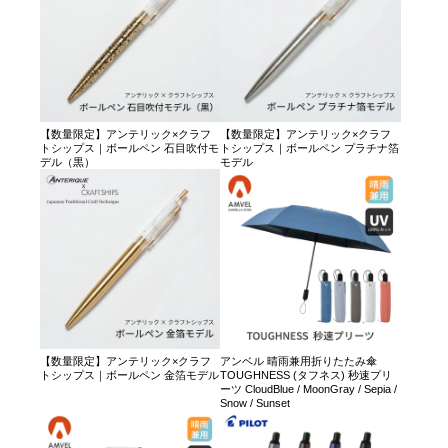
【数量限定】アンテリック×クラフ
【数量限定】アンテリック×クラフ
トシップス｜ボールペン 石目吹付モ
トシップス｜ボールペン プラチナ箔
デル（黒）
モデル
【数量限定】アンテリック×クラフ
アンベル 晴雨兼用折りたたみ傘
トシップス｜ボールペン 金箔モデル
TOUGHNESS (タフネス) 秒速プリ
ーツ CloudBlue / MoonGray / Sepia /
Snow / Sunset