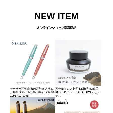
NEW ITEM
オンラインショップ新着商品
セーラー万年筆 海の万年筆 スリム
万年筆インク 神戸INK物語 50ml 乙
万年筆 エルーセラ島 / 腐海 14金 10-
仲レトログレー NAGASAWAオリジ
1291 / 10-1293
ナル