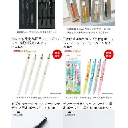
ぺんてる 限定 製図用シャープペン
三菱鉛筆 &knot カラビナ付きボール
シル 60周年限定 3本セット
ペン ジェットストリームインサイド
PGANAST
0.5mm
ゼブラ サラサグランド ムーミンデ
ゼブラ サラサクリップ ムーミン 限
ザイン 限定 ボールペン 0.5mm
定 ボールペン 黒 0.5mm 4本セット