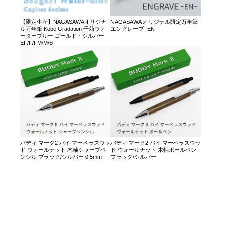
【限定生産】NAGASAWAオリジナ
NAGASAWA オリジナル限定万年筆
ル万年筆 Kobe Gradation 千苅ウォ
エングレーブ -EN-
ーターブルー ゴールド・シルバー
EF/F/FM/M/B
バディ マーク2 バイ マーベラスウッ
バディ マーク2 バイ マーベラスウッ
ド ウォールナット 木軸シャープペ
ド ウォールナット 木軸ボールペン
ンシル ブラック/シルバー 0.5mm
ブラック/シルバー