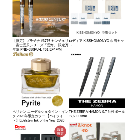
【限定】プラチナ #3776 センチュリ
ロディア KISSHOMONYO 巾着セッ
ー富士雲景シリーズ「雲海」 限定万
ト
年筆 PNB-650FU-L #61 EF/ F/M
ペリカン エーデルシュタイン・イン
THE ZEBRA HAMON 0.7 油性ボール
ク 2026年限定カラー 【パイライ
ペン 0.7mm
ト】Edelstein Ink of the Year 2026