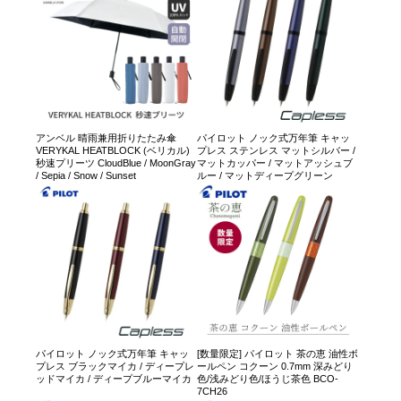
アンベル 晴雨兼用折りたたみ傘
パイロット ノック式万年筆 キャッ
VERYKAL HEATBLOCK (ベリカル)
プレス ステンレス マットシルバー /
秒速プリーツ CloudBlue / MoonGray
マットカッパー / マットアッシュブ
/ Sepia / Snow / Sunset
ルー / マットディープグリーン
パイロット ノック式万年筆 キャッ
[数量限定] パイロット 茶の恵 油性ボ
プレス ブラックマイカ / ディープレ
ールペン コクーン 0.7mm 深みどり
ッドマイカ / ディープブルーマイカ
色/浅みどり色/ほうじ茶色 BCO-
7CH26