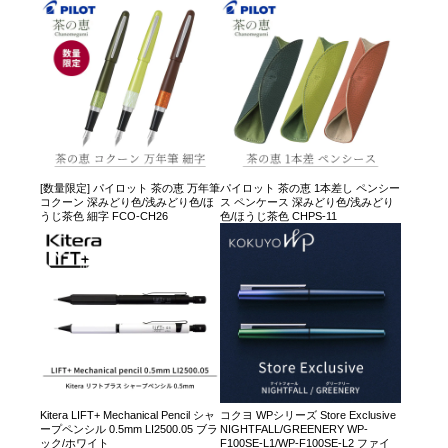
[数量限定] パイロット 茶の恵 万年筆
パイロット 茶の恵 1本差し ペンシー
コクーン 深みどり色/浅みどり色/ほ
ス ペンケース 深みどり色/浅みどり
うじ茶色 細字 FCO-CH26
色/ほうじ茶色 CHPS-11
Kitera LIFT+ Mechanical Pencil シャ
コクヨ WPシリーズ Store Exclusive
ープペンシル 0.5mm LI2500.05 ブラ
NIGHTFALL/GREENERY WP-
ック/ホワイト
F100SE-L1/WP-F100SE-L2 ファイ