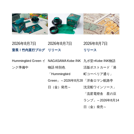
2026年8月7日
2026年8月7日
2026年8月7日
室長！竹内直行ブログ
リリース
リリース
Hummingbird Green イ
NAGASAWA Kobe INK
九ポ堂×Kobe INK物語
ンク準備中
物語 特別色
活版ポストカード「港
「Hummingbird
町コーベリア通り」
Green」～2026年8月28
「洋食ロマン航路亭
日（金）発売～
沈没船ワインソース」
「流星電燈舎 星の豆
ランプ」～2026年8月14
日（金）発売～