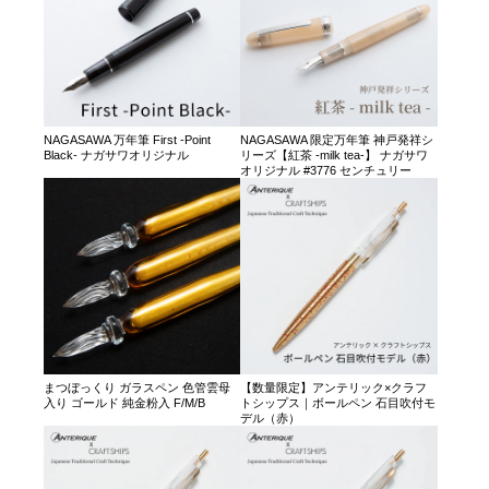
NAGASAWA 万年筆 First -Point
NAGASAWA 限定万年筆 神戸発祥シ
Black- ナガサワオリジナル
リーズ【紅茶 -milk tea-】 ナガサワ
オリジナル #3776 センチュリー
まつぼっくり ガラスペン 色管雲母
【数量限定】アンテリック×クラフ
入り ゴールド 純金粉入 F/M/B
トシップス｜ボールペン 石目吹付モ
デル（赤）