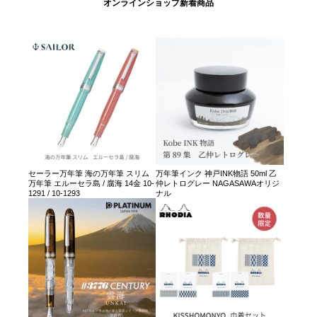
オンラインショップ新着商品
セーラー万年筆 海の万年筆 スリム
万年筆インク 神戸INK物語 50ml 乙
万年筆 エルーセラ島 / 腐海 14金 10-
仲レトログレー NAGASAWAオリジ
1291 / 10-1293
ナル