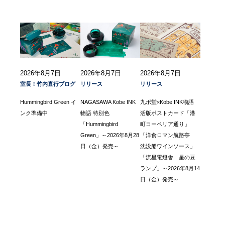
2026年8月7日
2026年8月7日
2026年8月7日
室長！竹内直行ブログ
リリース
リリース
Hummingbird Green イ
NAGASAWA Kobe INK
九ポ堂×Kobe INK物語
ンク準備中
物語 特別色
活版ポストカード「港
「Hummingbird
町コーベリア通り」
Green」～2026年8月28
「洋食ロマン航路亭
日（金）発売～
沈没船ワインソース」
「流星電燈舎 星の豆
ランプ」～2026年8月14
日（金）発売～