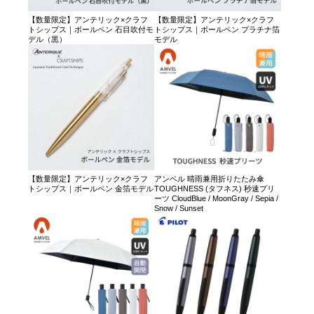
【数量限定】アンテリック×クラフ
【数量限定】アンテリック×クラフ
トシップス｜ボールペン 石目吹付モ
トシップス｜ボールペン プラチナ箔
デル（黒）
モデル
【数量限定】アンテリック×クラフ
アンベル 晴雨兼用折りたたみ傘
トシップス｜ボールペン 金箔モデル
TOUGHNESS (タフネス) 秒速プリ
ーツ CloudBlue / MoonGray / Sepia /
Snow / Sunset