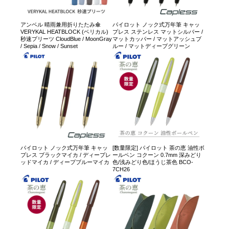
アンベル 晴雨兼用折りたたみ傘
パイロット ノック式万年筆 キャッ
VERYKAL HEATBLOCK (ベリカル)
プレス ステンレス マットシルバー /
秒速プリーツ CloudBlue / MoonGray
マットカッパー / マットアッシュブ
/ Sepia / Snow / Sunset
ルー / マットディープグリーン
パイロット ノック式万年筆 キャッ
[数量限定] パイロット 茶の恵 油性ボ
プレス ブラックマイカ / ディープレ
ールペン コクーン 0.7mm 深みどり
ッドマイカ / ディープブルーマイカ
色/浅みどり色/ほうじ茶色 BCO-
7CH26