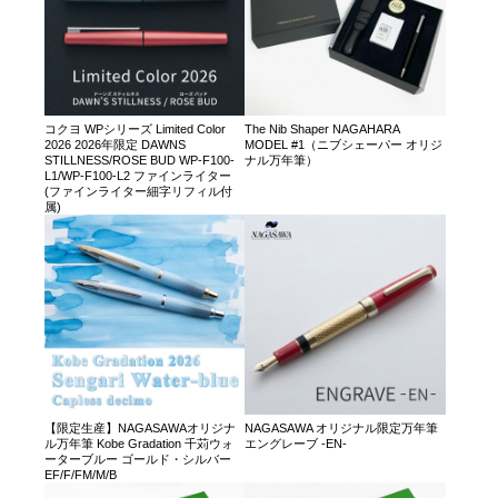
コクヨ WPシリーズ Limited Color
The Nib Shaper NAGAHARA
2026 2026年限定 DAWNS
MODEL #1（ニブシェーパー オリジ
STILLNESS/ROSE BUD WP-F100-
ナル万年筆）
L1/WP-F100-L2 ファインライター
(ファインライター細字リフィル付
属)
【限定生産】NAGASAWAオリジナ
NAGASAWA オリジナル限定万年筆
ル万年筆 Kobe Gradation 千苅ウォ
エングレーブ -EN-
ーターブルー ゴールド・シルバー
EF/F/FM/M/B