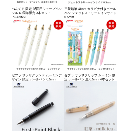
ぺんてる 限定 製図用シャープペン
三菱鉛筆 &knot カラビナ付きボール
シル 60周年限定 3本セット
ペン ジェットストリームインサイド
PGANAST
0.5mm
ゼブラ サラサグランド ムーミンデ
ゼブラ サラサクリップ ムーミン 限
ザイン 限定 ボールペン 0.5mm
定 ボールペン 黒 0.5mm 4本セット