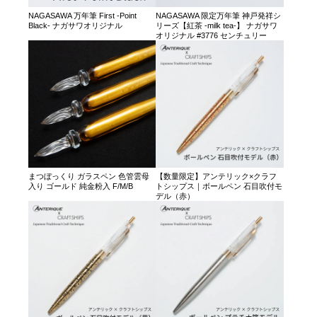
NAGASAWA 万年筆 First -Point
NAGASAWA 限定万年筆 神戸発祥シ
Black- ナガサワオリジナル
リーズ【紅茶 -milk tea-】 ナガサワ
オリジナル #3776 センチュリー
まつぼっくり ガラスペン 色管雲母
【数量限定】アンテリック×クラフ
入り ゴールド 純金粉入 F/M/B
トシップス｜ボールペン 石目吹付モ
デル（赤）