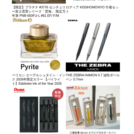
【限定】プラチナ #3776 センチュリ
ロディア KISSHOMONYO 巾着セッ
ー富士雲景シリーズ「雲海」 限定万
ト
年筆 PNB-650FU-L #61 EF/ F/M
ペリカン エーデルシュタイン・イン
THE ZEBRA HAMON 0.7 油性ボール
ク 2026年限定カラー 【パイライ
ペン 0.7mm
ト】Edelstein Ink of the Year 2026