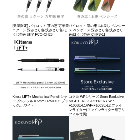
[数量限定] パイロット 茶の恵 万年筆
パイロット 茶の恵 1本差し ペンシー
コクーン 深みどり色/浅みどり色/ほ
ス ペンケース 深みどり色/浅みどり
うじ茶色 細字 FCO-CH26
色/ほうじ茶色 CHPS-11
Kitera LIFT+ Mechanical Pencil シャ
コクヨ WPシリーズ Store Exclusive
ープペンシル 0.5mm LI2500.05 ブラ
NIGHTFALL/GREENERY WP-
ック/ホワイト
F100SE-L1/WP-F100SE-L2 ファイ
ンライター(ファインライター細字リ
フィル付属)