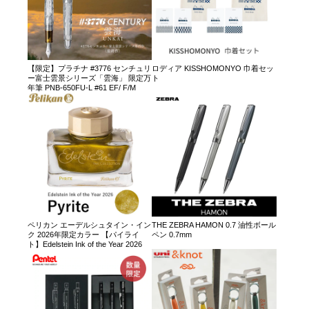
【限定】プラチナ #3776 センチュリ
ロディア KISSHOMONYO 巾着セッ
ー富士雲景シリーズ「雲海」 限定万
ト
年筆 PNB-650FU-L #61 EF/ F/M
ペリカン エーデルシュタイン・イン
THE ZEBRA HAMON 0.7 油性ボール
ク 2026年限定カラー 【パイライ
ペン 0.7mm
ト】Edelstein Ink of the Year 2026