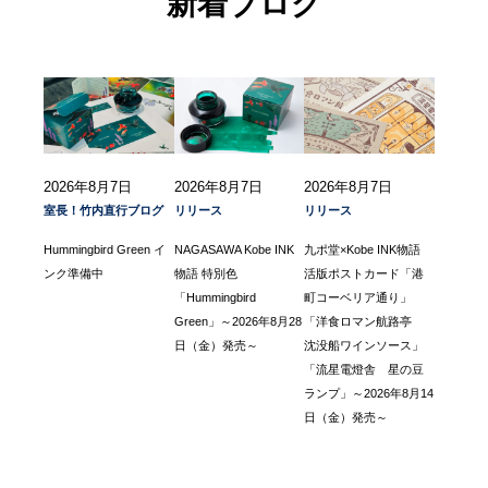
新着ブログ
2026年8月7日
2026年8月7日
2026年8月7日
室長！竹内直行ブログ
リリース
リリース
Hummingbird Green イ
NAGASAWA Kobe INK
九ポ堂×Kobe INK物語
ンク準備中
物語 特別色
活版ポストカード「港
「Hummingbird
町コーベリア通り」
Green」～2026年8月28
「洋食ロマン航路亭
日（金）発売～
沈没船ワインソース」
「流星電燈舎 星の豆
ランプ」～2026年8月14
日（金）発売～