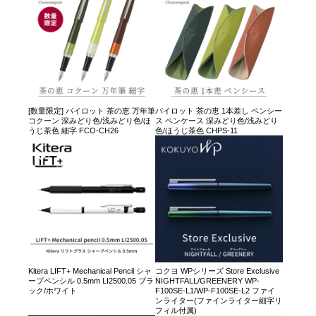
[数量限定] パイロット 茶の恵 万年筆
パイロット 茶の恵 1本差し ペンシー
コクーン 深みどり色/浅みどり色/ほ
ス ペンケース 深みどり色/浅みどり
うじ茶色 細字 FCO-CH26
色/ほうじ茶色 CHPS-11
Kitera LIFT+ Mechanical Pencil シャ
コクヨ WPシリーズ Store Exclusive
ープペンシル 0.5mm LI2500.05 ブラ
NIGHTFALL/GREENERY WP-
ック/ホワイト
F100SE-L1/WP-F100SE-L2 ファイ
ンライター(ファインライター細字リ
フィル付属)