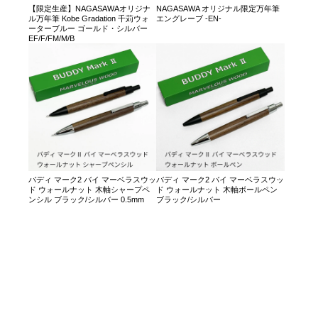
【限定生産】NAGASAWAオリジナ
NAGASAWA オリジナル限定万年筆
ル万年筆 Kobe Gradation 千苅ウォ
エングレーブ -EN-
ーターブルー ゴールド・シルバー
EF/F/FM/M/B
バディ マーク2 バイ マーベラスウッ
バディ マーク2 バイ マーベラスウッ
ド ウォールナット 木軸シャープペ
ド ウォールナット 木軸ボールペン
ンシル ブラック/シルバー 0.5mm
ブラック/シルバー