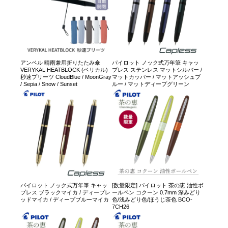
アンベル 晴雨兼用折りたたみ傘
パイロット ノック式万年筆 キャッ
VERYKAL HEATBLOCK (ベリカル)
プレス ステンレス マットシルバー /
秒速プリーツ CloudBlue / MoonGray
マットカッパー / マットアッシュブ
/ Sepia / Snow / Sunset
ルー / マットディープグリーン
パイロット ノック式万年筆 キャッ
[数量限定] パイロット 茶の恵 油性ボ
プレス ブラックマイカ / ディープレ
ールペン コクーン 0.7mm 深みどり
ッドマイカ / ディープブルーマイカ
色/浅みどり色/ほうじ茶色 BCO-
7CH26