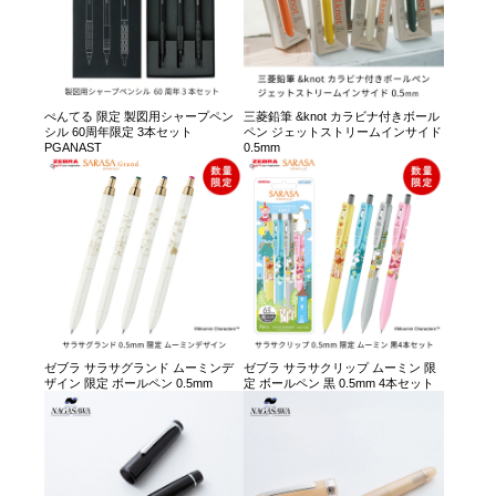
ぺんてる 限定 製図用シャープペン
三菱鉛筆 &knot カラビナ付きボール
シル 60周年限定 3本セット
ペン ジェットストリームインサイド
PGANAST
0.5mm
ゼブラ サラサグランド ムーミンデ
ゼブラ サラサクリップ ムーミン 限
ザイン 限定 ボールペン 0.5mm
定 ボールペン 黒 0.5mm 4本セット