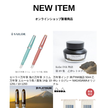
NEW ITEM
オンラインショップ新着商品
セーラー万年筆 海の万年筆 スリム
万年筆インク 神戸INK物語 50ml 乙
万年筆 エルーセラ島 / 腐海 14金 10-
仲レトログレー NAGASAWAオリジ
1291 / 10-1293
ナル