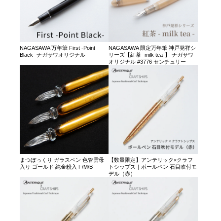
NAGASAWA 万年筆 First -Point
NAGASAWA 限定万年筆 神戸発祥シ
Black- ナガサワオリジナル
リーズ【紅茶 -milk tea-】 ナガサワ
オリジナル #3776 センチュリー
まつぼっくり ガラスペン 色管雲母
【数量限定】アンテリック×クラフ
入り ゴールド 純金粉入 F/M/B
トシップス｜ボールペン 石目吹付モ
デル（赤）