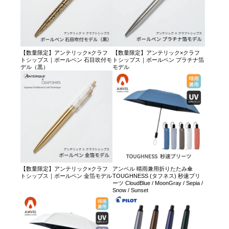
【数量限定】アンテリック×クラフ
【数量限定】アンテリック×クラフ
トシップス｜ボールペン 石目吹付モ
トシップス｜ボールペン プラチナ箔
デル（黒）
モデル
【数量限定】アンテリック×クラフ
アンベル 晴雨兼用折りたたみ傘
トシップス｜ボールペン 金箔モデル
TOUGHNESS (タフネス) 秒速プリ
ーツ CloudBlue / MoonGray / Sepia /
Snow / Sunset