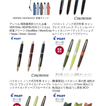
アンベル 晴雨兼用折りたたみ傘
パイロット ノック式万年筆 キャッ
VERYKAL HEATBLOCK (ベリカル)
プレス ステンレス マットシルバー /
秒速プリーツ CloudBlue / MoonGray
マットカッパー / マットアッシュブ
/ Sepia / Snow / Sunset
ルー / マットディープグリーン
パイロット ノック式万年筆 キャッ
[数量限定] パイロット 茶の恵 油性ボ
プレス ブラックマイカ / ディープレ
ールペン コクーン 0.7mm 深みどり
ッドマイカ / ディープブルーマイカ
色/浅みどり色/ほうじ茶色 BCO-
7CH26