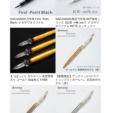
NAGASAWA 万年筆 First -Point
NAGASAWA 限定万年筆 神戸発祥シ
Black- ナガサワオリジナル
リーズ【紅茶 -milk tea-】 ナガサワ
オリジナル #3776 センチュリー
まつぼっくり ガラスペン 色管雲母
【数量限定】アンテリック×クラフ
入り ゴールド 純金粉入 F/M/B
トシップス｜ボールペン 石目吹付モ
デル（赤）