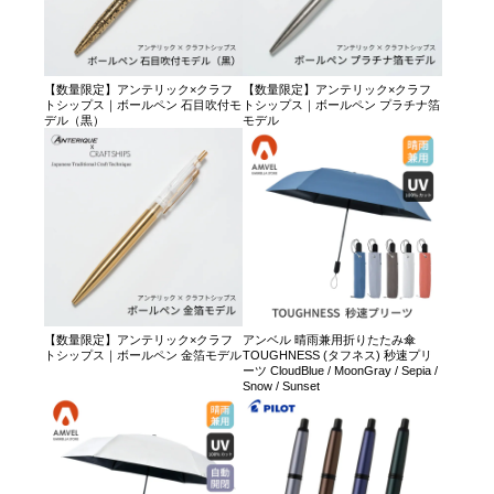
【数量限定】アンテリック×クラフ
【数量限定】アンテリック×クラフ
トシップス｜ボールペン 石目吹付モ
トシップス｜ボールペン プラチナ箔
デル（黒）
モデル
【数量限定】アンテリック×クラフ
アンベル 晴雨兼用折りたたみ傘
トシップス｜ボールペン 金箔モデル
TOUGHNESS (タフネス) 秒速プリ
ーツ CloudBlue / MoonGray / Sepia /
Snow / Sunset