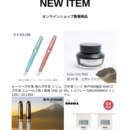
NEW ITEM
オンラインショップ新着商品
セーラー万年筆 海の万年筆 スリム
万年筆インク 神戸INK物語 50ml 乙
万年筆 エルーセラ島 / 腐海 14金 10-
仲レトログレー NAGASAWAオリジ
1291 / 10-1293
ナル