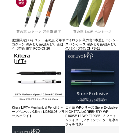
[数量限定] パイロット 茶の恵 万年筆
パイロット 茶の恵 1本差し ペンシー
コクーン 深みどり色/浅みどり色/ほ
ス ペンケース 深みどり色/浅みどり
うじ茶色 細字 FCO-CH26
色/ほうじ茶色 CHPS-11
Kitera LIFT+ Mechanical Pencil シャ
コクヨ WPシリーズ Store Exclusive
ープペンシル 0.5mm LI2500.05 ブラ
NIGHTFALL/GREENERY WP-
ック/ホワイト
F100SE-L1/WP-F100SE-L2 ファイ
ンライター(ファインライター細字リ
フィル付属)