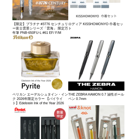
【限定】プラチナ #3776 センチュリ
ロディア KISSHOMONYO 巾着セッ
ー富士雲景シリーズ「雲海」 限定万
ト
年筆 PNB-650FU-L #61 EF/ F/M
ペリカン エーデルシュタイン・イン
THE ZEBRA HAMON 0.7 油性ボール
ク 2026年限定カラー 【パイライ
ペン 0.7mm
ト】Edelstein Ink of the Year 2026