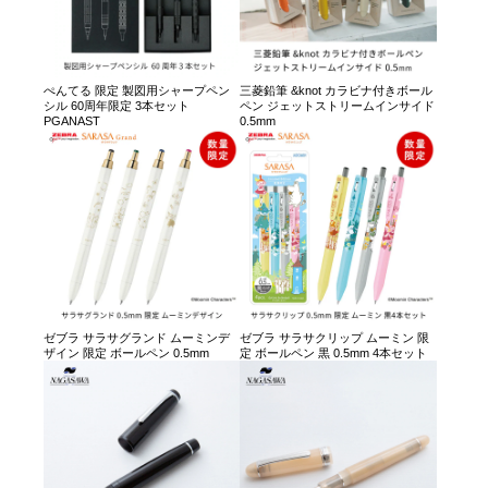
ぺんてる 限定 製図用シャープペン
三菱鉛筆 &knot カラビナ付きボール
シル 60周年限定 3本セット
ペン ジェットストリームインサイド
PGANAST
0.5mm
ゼブラ サラサグランド ムーミンデ
ゼブラ サラサクリップ ムーミン 限
ザイン 限定 ボールペン 0.5mm
定 ボールペン 黒 0.5mm 4本セット