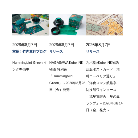
2026年8月7日
2026年8月7日
2026年8月7日
室長！竹内直行ブログ
リリース
リリース
Hummingbird Green イ
NAGASAWA Kobe INK
九ポ堂×Kobe INK物語
ンク準備中
物語 特別色
活版ポストカード「港
「Hummingbird
町コーベリア通り」
Green」～2026年8月28
「洋食ロマン航路亭
日（金）発売～
沈没船ワインソース」
「流星電燈舎 星の豆
ランプ」～2026年8月14
日（金）発売～