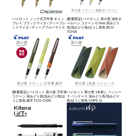
パイロット ノック式万年筆 キャッ
[数量限定] パイロット 茶の恵 油性ボ
プレス ブラックマイカ / ディープレ
ールペン コクーン 0.7mm 深みどり
ッドマイカ / ディープブルーマイカ
色/浅みどり色/ほうじ茶色 BCO-
7CH26
[数量限定] パイロット 茶の恵 万年筆
パイロット 茶の恵 1本差し ペンシー
コクーン 深みどり色/浅みどり色/ほ
ス ペンケース 深みどり色/浅みどり
うじ茶色 細字 FCO-CH26
色/ほうじ茶色 CHPS-11