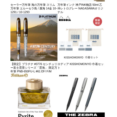
セーラー万年筆 海の万年筆 スリム
万年筆インク 神戸INK物語 50ml 乙
万年筆 エルーセラ島 / 腐海 14金 10-
仲レトログレー NAGASAWAオリジ
1291 / 10-1293
ナル
【限定】プラチナ #3776 センチュリ
ロディア KISSHOMONYO 巾着セッ
ー富士雲景シリーズ「雲海」 限定万
ト
年筆 PNB-650FU-L #61 EF/ F/M