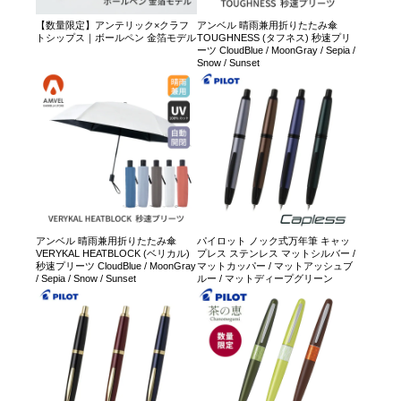
【数量限定】アンテリック×クラフ
アンベル 晴雨兼用折りたたみ傘
トシップス｜ボールペン 金箔モデル
TOUGHNESS (タフネス) 秒速プリ
ーツ CloudBlue / MoonGray / Sepia /
Snow / Sunset
アンベル 晴雨兼用折りたたみ傘
パイロット ノック式万年筆 キャッ
VERYKAL HEATBLOCK (ベリカル)
プレス ステンレス マットシルバー /
秒速プリーツ CloudBlue / MoonGray
マットカッパー / マットアッシュブ
/ Sepia / Snow / Sunset
ルー / マットディープグリーン