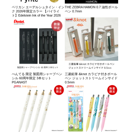
ペリカン エーデルシュタイン・イン
THE ZEBRA HAMON 0.7 油性ボール
ク 2026年限定カラー 【パイライ
ペン 0.7mm
ト】Edelstein Ink of the Year 2026
ぺんてる 限定 製図用シャープペン
三菱鉛筆 &knot カラビナ付きボール
シル 60周年限定 3本セット
ペン ジェットストリームインサイド
PGANAST
0.5mm