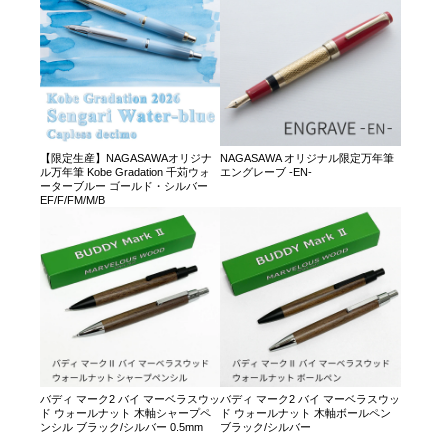
【限定生産】NAGASAWAオリジナ
NAGASAWA オリジナル限定万年筆
ル万年筆 Kobe Gradation 千苅ウォ
エングレーブ -EN-
ーターブルー ゴールド・シルバー
EF/F/FM/M/B
バディ マーク2 バイ マーベラスウッ
バディ マーク2 バイ マーベラスウッ
ド ウォールナット 木軸シャープペ
ド ウォールナット 木軸ボールペン
ンシル ブラック/シルバー 0.5mm
ブラック/シルバー