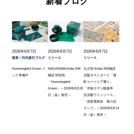
新着ブログ
2026年8月7日
2026年8月7日
2026年8月7日
室長！竹内直行ブログ
リリース
リリース
Hummingbird Green イ
NAGASAWA Kobe INK
九ポ堂×Kobe INK物語
ンク準備中
物語 特別色
活版ポストカード「港
「Hummingbird
町コーベリア通り」
Green」～2026年8月28
「洋食ロマン航路亭
日（金）発売～
沈没船ワインソース」
「流星電燈舎 星の豆
ランプ」～2026年8月14
日（金）発売～