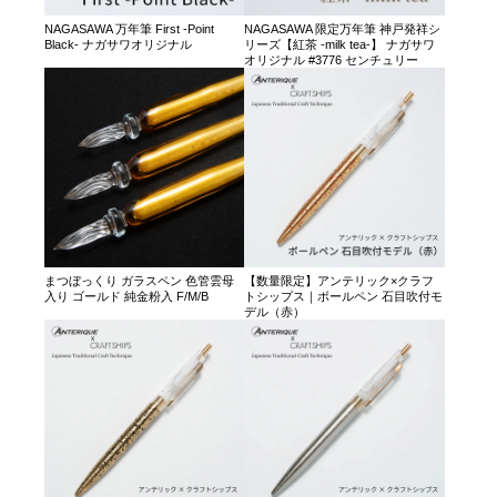
NAGASAWA 万年筆 First -Point
NAGASAWA 限定万年筆 神戸発祥シ
Black- ナガサワオリジナル
リーズ【紅茶 -milk tea-】 ナガサワ
オリジナル #3776 センチュリー
まつぼっくり ガラスペン 色管雲母
【数量限定】アンテリック×クラフ
入り ゴールド 純金粉入 F/M/B
トシップス｜ボールペン 石目吹付モ
デル（赤）