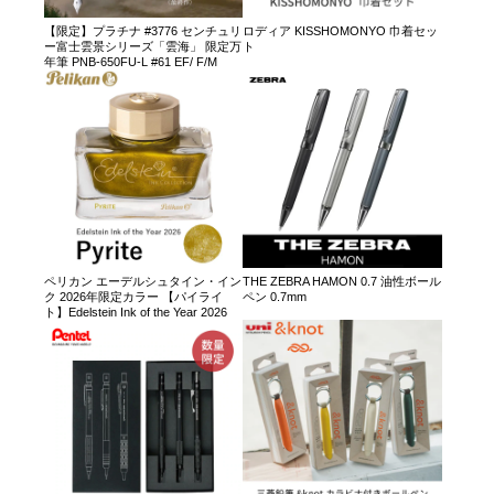
【限定】プラチナ #3776 センチュリ
ロディア KISSHOMONYO 巾着セッ
ー富士雲景シリーズ「雲海」 限定万
ト
年筆 PNB-650FU-L #61 EF/ F/M
ペリカン エーデルシュタイン・イン
THE ZEBRA HAMON 0.7 油性ボール
ク 2026年限定カラー 【パイライ
ペン 0.7mm
ト】Edelstein Ink of the Year 2026