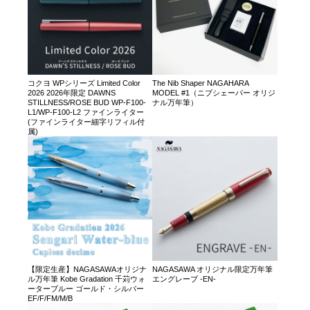
コクヨ WPシリーズ Limited Color
The Nib Shaper NAGAHARA
2026 2026年限定 DAWNS
MODEL #1（ニブシェーパー オリジ
STILLNESS/ROSE BUD WP-F100-
ナル万年筆）
L1/WP-F100-L2 ファインライター
(ファインライター細字リフィル付
属)
【限定生産】NAGASAWAオリジナ
NAGASAWA オリジナル限定万年筆
ル万年筆 Kobe Gradation 千苅ウォ
エングレーブ -EN-
ーターブルー ゴールド・シルバー
EF/F/FM/M/B