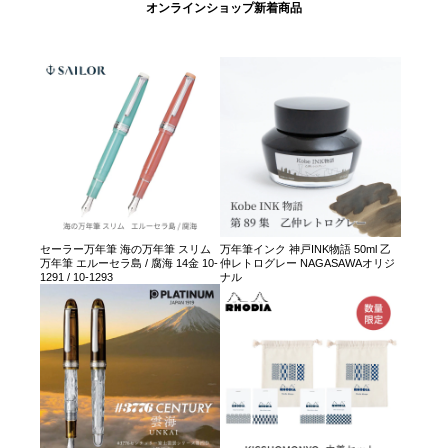
オンラインショップ新着商品
セーラー万年筆 海の万年筆 スリム
万年筆インク 神戸INK物語 50ml 乙
万年筆 エルーセラ島 / 腐海 14金 10-
仲レトログレー NAGASAWAオリジ
1291 / 10-1293
ナル