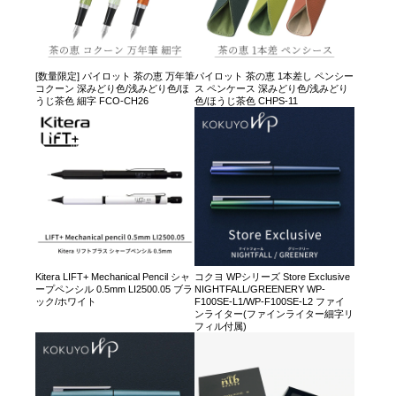
[数量限定] パイロット 茶の恵 万年筆
パイロット 茶の恵 1本差し ペンシー
コクーン 深みどり色/浅みどり色/ほ
ス ペンケース 深みどり色/浅みどり
うじ茶色 細字 FCO-CH26
色/ほうじ茶色 CHPS-11
Kitera LIFT+ Mechanical Pencil シャ
コクヨ WPシリーズ Store Exclusive
ープペンシル 0.5mm LI2500.05 ブラ
NIGHTFALL/GREENERY WP-
ック/ホワイト
F100SE-L1/WP-F100SE-L2 ファイ
ンライター(ファインライター細字リ
フィル付属)