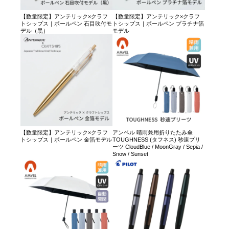
【数量限定】アンテリック×クラフ
【数量限定】アンテリック×クラフ
トシップス｜ボールペン 石目吹付モ
トシップス｜ボールペン プラチナ箔
デル（黒）
モデル
【数量限定】アンテリック×クラフ
アンベル 晴雨兼用折りたたみ傘
トシップス｜ボールペン 金箔モデル
TOUGHNESS (タフネス) 秒速プリ
ーツ CloudBlue / MoonGray / Sepia /
Snow / Sunset