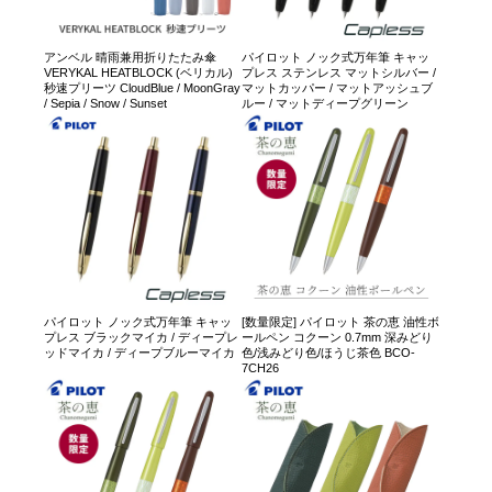
アンベル 晴雨兼用折りたたみ傘
パイロット ノック式万年筆 キャッ
VERYKAL HEATBLOCK (ベリカル)
プレス ステンレス マットシルバー /
秒速プリーツ CloudBlue / MoonGray
マットカッパー / マットアッシュブ
/ Sepia / Snow / Sunset
ルー / マットディープグリーン
パイロット ノック式万年筆 キャッ
[数量限定] パイロット 茶の恵 油性ボ
プレス ブラックマイカ / ディープレ
ールペン コクーン 0.7mm 深みどり
ッドマイカ / ディープブルーマイカ
色/浅みどり色/ほうじ茶色 BCO-
7CH26