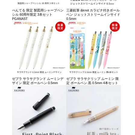
ぺんてる 限定 製図用シャープペン
三菱鉛筆 &knot カラビナ付きボール
シル 60周年限定 3本セット
ペン ジェットストリームインサイド
PGANAST
0.5mm
ゼブラ サラサグランド ムーミンデ
ゼブラ サラサクリップ ムーミン 限
ザイン 限定 ボールペン 0.5mm
定 ボールペン 黒 0.5mm 4本セット