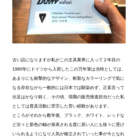
古い話になりますが私がこの文具業界に入って２年目の
1980年にドイツから入荷したこの万年筆は当時としては、
あまりにも衝撃的なデザイン、斬新なカラーリングで気に
なる存在ながら一般的には日本では馴染めず、正直言って
出足はかなり鈍く、その頃、現職の販売推進担当だった私
としては普及活動に苦労した苦い経験があります。
ところがそれから数年後、ブラック、ホワイト、レッドな
ど次々と新色の軸が発表される度に若い人にも徐々に受け
いられるようになり人気が確立されていった事が今となれ