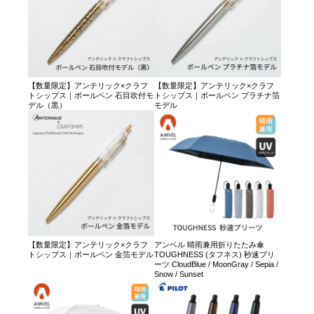
【数量限定】アンテリック×クラフ
【数量限定】アンテリック×クラフ
トシップス｜ボールペン 石目吹付モ
トシップス｜ボールペン プラチナ箔
デル（黒）
モデル
【数量限定】アンテリック×クラフ
アンベル 晴雨兼用折りたたみ傘
トシップス｜ボールペン 金箔モデル
TOUGHNESS (タフネス) 秒速プリ
ーツ CloudBlue / MoonGray / Sepia /
Snow / Sunset