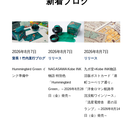
新着ブログ
2026年8月7日
2026年8月7日
2026年8月7日
室長！竹内直行ブログ
リリース
リリース
Hummingbird Green イ
NAGASAWA Kobe INK
九ポ堂×Kobe INK物語
ンク準備中
物語 特別色
活版ポストカード「港
「Hummingbird
町コーベリア通り」
Green」～2026年8月28
「洋食ロマン航路亭
日（金）発売～
沈没船ワインソース」
「流星電燈舎 星の豆
ランプ」～2026年8月14
日（金）発売～