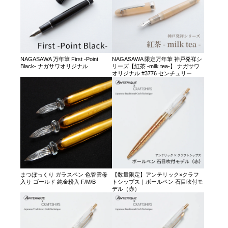
NAGASAWA 万年筆 First -Point
NAGASAWA 限定万年筆 神戸発祥シ
Black- ナガサワオリジナル
リーズ【紅茶 -milk tea-】 ナガサワ
オリジナル #3776 センチュリー
まつぼっくり ガラスペン 色管雲母
【数量限定】アンテリック×クラフ
入り ゴールド 純金粉入 F/M/B
トシップス｜ボールペン 石目吹付モ
デル（赤）