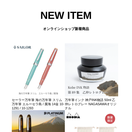
NEW ITEM
オンラインショップ新着商品
セーラー万年筆 海の万年筆 スリム
万年筆インク 神戸INK物語 50ml 乙
万年筆 エルーセラ島 / 腐海 14金 10-
仲レトログレー NAGASAWAオリジ
1291 / 10-1293
ナル