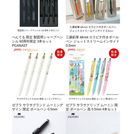
ぺんてる 限定 製図用シャープペン
三菱鉛筆 &knot カラビナ付きボール
シル 60周年限定 3本セット
ペン ジェットストリームインサイド
PGANAST
0.5mm
ゼブラ サラサグランド ムーミンデ
ゼブラ サラサクリップ ムーミン 限
ザイン 限定 ボールペン 0.5mm
定 ボールペン 黒 0.5mm 4本セット