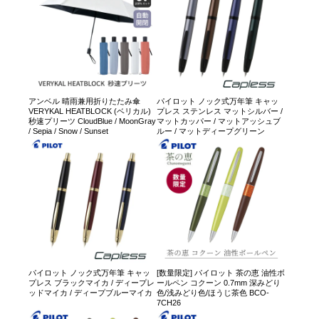
アンベル 晴雨兼用折りたたみ傘
パイロット ノック式万年筆 キャッ
VERYKAL HEATBLOCK (ベリカル)
プレス ステンレス マットシルバー /
秒速プリーツ CloudBlue / MoonGray
マットカッパー / マットアッシュブ
/ Sepia / Snow / Sunset
ルー / マットディープグリーン
パイロット ノック式万年筆 キャッ
[数量限定] パイロット 茶の恵 油性ボ
プレス ブラックマイカ / ディープレ
ールペン コクーン 0.7mm 深みどり
ッドマイカ / ディープブルーマイカ
色/浅みどり色/ほうじ茶色 BCO-
7CH26