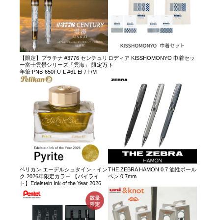
【限定】プラチナ #3776 センチュリ
ロディア KISSHOMONYO 巾着セッ
ー富士雲景シリーズ「雲海」 限定万
ト
年筆 PNB-650FU-L #61 EF/ F/M
ペリカン エーデルシュタイン・イン
THE ZEBRA HAMON 0.7 油性ボール
ク 2026年限定カラー 【パイライ
ペン 0.7mm
ト】Edelstein Ink of the Year 2026