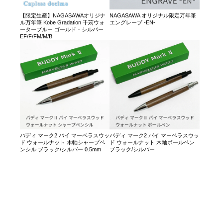
【限定生産】NAGASAWAオリジナ
NAGASAWA オリジナル限定万年筆
ル万年筆 Kobe Gradation 千苅ウォ
エングレーブ -EN-
ーターブルー ゴールド・シルバー
EF/F/FM/M/B
バディ マーク2 バイ マーベラスウッ
バディ マーク2 バイ マーベラスウッ
ド ウォールナット 木軸シャープペ
ド ウォールナット 木軸ボールペン
ンシル ブラック/シルバー 0.5mm
ブラック/シルバー