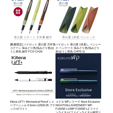
[数量限定] パイロット 茶の恵 万年筆
パイロット 茶の恵 1本差し ペンシー
コクーン 深みどり色/浅みどり色/ほ
ス ペンケース 深みどり色/浅みどり
うじ茶色 細字 FCO-CH26
色/ほうじ茶色 CHPS-11
Kitera LIFT+ Mechanical Pencil シャ
コクヨ WPシリーズ Store Exclusive
ープペンシル 0.5mm LI2500.05 ブラ
NIGHTFALL/GREENERY WP-
ック/ホワイト
F100SE-L1/WP-F100SE-L2 ファイ
ンライター(ファインライター細字リ