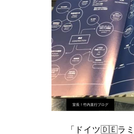
室長！竹内直行ブログ
「ドイツ🇩🇪