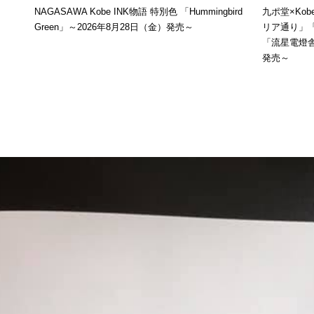
NAGASAWA Kobe INK物語 特別色 「Hummingbird
九ポ堂×Ko
Green」～2026年8月28日（金）発売～
リア通り」
「流星電燈舎
発売～