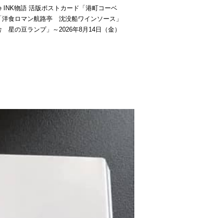
be INK物語 活版ポストカード「港町コーベ
「洋食ロマン航路亭 沈没船ワインソース」
 星の豆ランプ」～2026年8月14日（金）