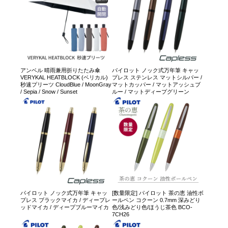
アンベル 晴雨兼用折りたたみ傘
パイロット ノック式万年筆 キャッ
VERYKAL HEATBLOCK (ベリカル)
プレス ステンレス マットシルバー /
秒速プリーツ CloudBlue / MoonGray
マットカッパー / マットアッシュブ
/ Sepia / Snow / Sunset
ルー / マットディープグリーン
パイロット ノック式万年筆 キャッ
[数量限定] パイロット 茶の恵 油性ボ
プレス ブラックマイカ / ディープレ
ールペン コクーン 0.7mm 深みどり
ッドマイカ / ディープブルーマイカ
色/浅みどり色/ほうじ茶色 BCO-
7CH26