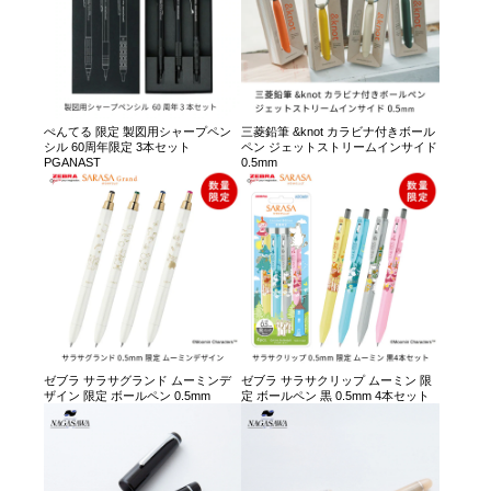
ぺんてる 限定 製図用シャープペン
三菱鉛筆 &knot カラビナ付きボール
シル 60周年限定 3本セット
ペン ジェットストリームインサイド
PGANAST
0.5mm
ゼブラ サラサグランド ムーミンデ
ゼブラ サラサクリップ ムーミン 限
ザイン 限定 ボールペン 0.5mm
定 ボールペン 黒 0.5mm 4本セット