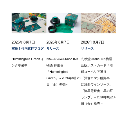
2026年8月7日
2026年8月7日
2026年8月7日
室長！竹内直行ブログ
リリース
リリース
Hummingbird Green イ
NAGASAWA Kobe INK
九ポ堂×Kobe INK物語
ンク準備中
物語 特別色
活版ポストカード「港
「Hummingbird
町コーベリア通り」
Green」～2026年8月28
「洋食ロマン航路亭
日（金）発売～
沈没船ワインソース」
「流星電燈舎 星の豆
ランプ」～2026年8月14
日（金）発売～