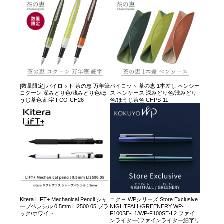
[数量限定] パイロット 茶の恵 万年筆
パイロット 茶の恵 1本差し ペンシー
コクーン 深みどり色/浅みどり色/ほ
ス ペンケース 深みどり色/浅みどり
うじ茶色 細字 FCO-CH26
色/ほうじ茶色 CHPS-11
Kitera LIFT+ Mechanical Pencil シャ
コクヨ WPシリーズ Store Exclusive
ープペンシル 0.5mm LI2500.05 ブラ
NIGHTFALL/GREENERY WP-
ック/ホワイト
F100SE-L1/WP-F100SE-L2 ファイ
ンライター(ファインライター細字リ