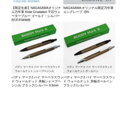
【限定生産】NAGASAWAオリジナ
NAGASAWA オリジナル限定万年筆
ル万年筆 Kobe Gradation 千苅ウォ
エングレーブ -EN-
ーターブルー ゴールド・シルバー
EF/F/FM/M/B
バディ マーク2 バイ マーベラスウッ
バディ マーク2 バイ マーベラスウッ
ド ウォールナット 木軸シャープペ
ド ウォールナット 木軸ボールペン
ンシル ブラック/シルバー 0.5mm
ブラック/シルバー