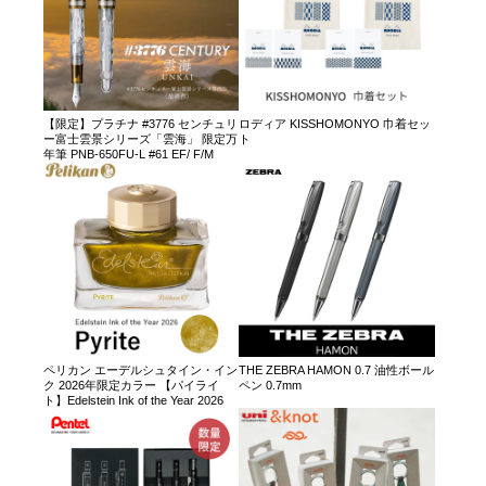
【限定】プラチナ #3776 センチュリ
ロディア KISSHOMONYO 巾着セッ
ー富士雲景シリーズ「雲海」 限定万
ト
年筆 PNB-650FU-L #61 EF/ F/M
ペリカン エーデルシュタイン・イン
THE ZEBRA HAMON 0.7 油性ボール
ク 2026年限定カラー 【パイライ
ペン 0.7mm
ト】Edelstein Ink of the Year 2026