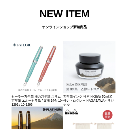
NEW ITEM
オンラインショップ新着商品
セーラー万年筆 海の万年筆 スリム
万年筆インク 神戸INK物語 50ml 乙
万年筆 エルーセラ島 / 腐海 14金 10-
仲レトログレー NAGASAWAオリジ
1291 / 10-1293
ナル