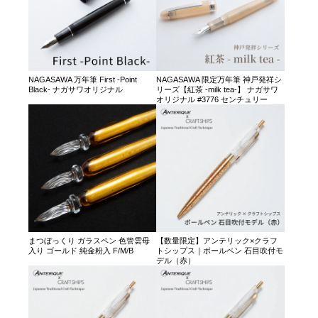
NAGASAWA 万年筆 First -Point
NAGASAWA 限定万年筆 神戸発祥シ
Black- ナガサワオリジナル
リーズ【紅茶 -milk tea-】 ナガサワ
オリジナル #3776 センチュリー
まつぼっくり ガラスペン 色管雲母
【数量限定】アンテリック×クラフ
入り ゴールド 純金粉入 F/M/B
トシップス｜ボールペン 石目吹付モ
デル（赤）