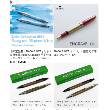
属)
【限定生産】NAGASAWAオリジナ
NAGASAWA オリジナル限定万年筆
ル万年筆 Kobe Gradation 千苅ウォ
エングレーブ -EN-
ーターブルー ゴールド・シルバー
EF/F/FM/M/B