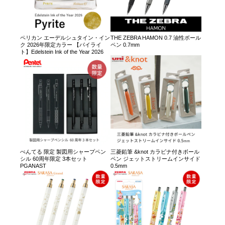
ペリカン エーデルシュタイン・イン
THE ZEBRA HAMON 0.7 油性ボール
ク 2026年限定カラー 【パイライ
ペン 0.7mm
ト】Edelstein Ink of the Year 2026
ぺんてる 限定 製図用シャープペン
三菱鉛筆 &knot カラビナ付きボール
シル 60周年限定 3本セット
ペン ジェットストリームインサイド
PGANAST
0.5mm