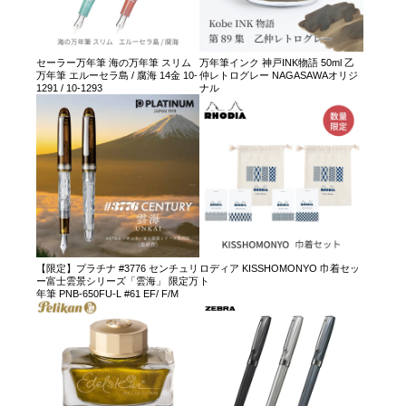
セーラー万年筆 海の万年筆 スリム
万年筆インク 神戸INK物語 50ml 乙
万年筆 エルーセラ島 / 腐海 14金 10-
仲レトログレー NAGASAWAオリジ
1291 / 10-1293
ナル
【限定】プラチナ #3776 センチュリ
ロディア KISSHOMONYO 巾着セッ
ー富士雲景シリーズ「雲海」 限定万
ト
年筆 PNB-650FU-L #61 EF/ F/M