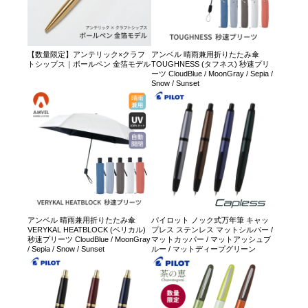
【数量限定】アンテリック×クラフ
アンベル 晴雨兼用折りたたみ傘
トシップス｜ボールペン 金箔モデル
TOUGHNESS (タフネス) 秒速プリ
ーツ CloudBlue / MoonGray / Sepia /
Snow / Sunset
アンベル 晴雨兼用折りたたみ傘
パイロット ノック式万年筆 キャッ
VERYKAL HEATBLOCK (ベリカル)
プレス ステンレス マットシルバー /
秒速プリーツ CloudBlue / MoonGray
マットカッパー / マットアッシュブ
/ Sepia / Snow / Sunset
ルー / マットディープグリーン