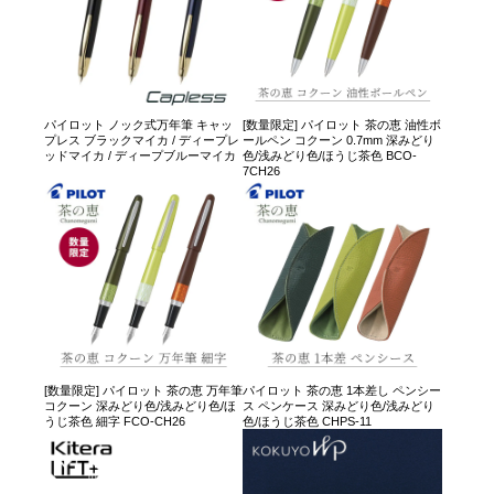
パイロット ノック式万年筆 キャッ
[数量限定] パイロット 茶の恵 油性ボ
プレス ブラックマイカ / ディープレ
ールペン コクーン 0.7mm 深みどり
ッドマイカ / ディープブルーマイカ
色/浅みどり色/ほうじ茶色 BCO-
7CH26
[数量限定] パイロット 茶の恵 万年筆
パイロット 茶の恵 1本差し ペンシー
コクーン 深みどり色/浅みどり色/ほ
ス ペンケース 深みどり色/浅みどり
うじ茶色 細字 FCO-CH26
色/ほうじ茶色 CHPS-11