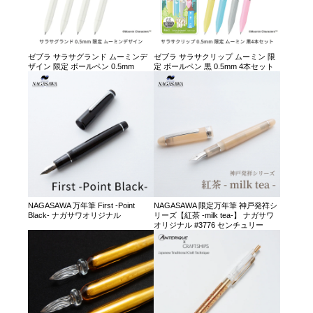
ゼブラ サラサグランド ムーミンデ
ゼブラ サラサクリップ ムーミン 限
ザイン 限定 ボールペン 0.5mm
定 ボールペン 黒 0.5mm 4本セット
NAGASAWA 万年筆 First -Point
NAGASAWA 限定万年筆 神戸発祥シ
Black- ナガサワオリジナル
リーズ【紅茶 -milk tea-】 ナガサワ
オリジナル #3776 センチュリー